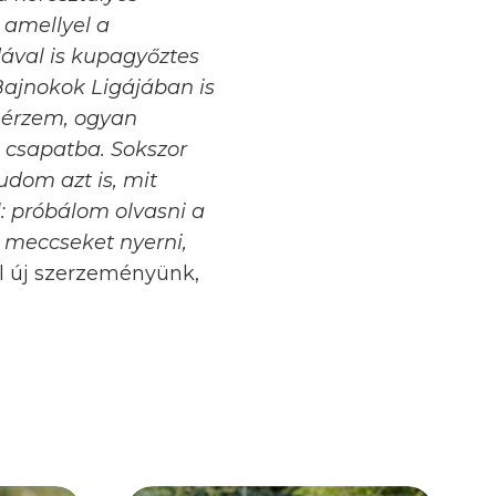
 amellyel a
dával is kupagyőztes
 Bajnokok Ligájában is
y érzem, ogyan
a csapatba. Sokszor
udom azt is, mit
l: próbálom olvasni a
k meccseket nyerni,
l új szerzeményünk,