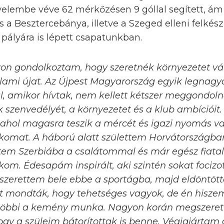
yelembe véve 62 mérkőzésen 9 góllal segített, ám
s a Besztercebánya, illetve a Szeged elleni felkész
ályára is lépett csapatunkban.
on gondolkoztam, hogy szeretnék környezetet vált
valami újat. Az Újpest Magyarország egyik legnag
l, amikor hívtak, nem kellett kétszer meggondo
 szenvedélyét, a környezetet és a klub ambícióit
, ahol magasra teszik a mércét és igazi nyomás va
komat. A háború alatt születtem Horvátországban
tem Szerbiába a csalátommal és már egész fiata
kom. Édesapám inspirált, aki szintén sokat fociz
zerettem bele ebbe a sportágba, majd eldöntötte
 mondták, hogy tehetséges vagyok, de én hiszem
a többi a kemény munka. Nagyon korán megszeret
gy a szüleim bátorítottak is benne. Végigjártam 