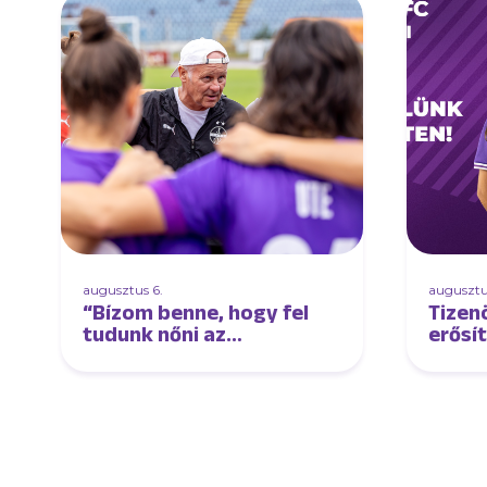
augusztus 6.
augusztu
“Bízom benne, hogy fel
Tizen
tudunk nőni az
erősí
élmezőnyhöz és lépést
tudunk tartani velük” –
interjú Oroszi Sándorral