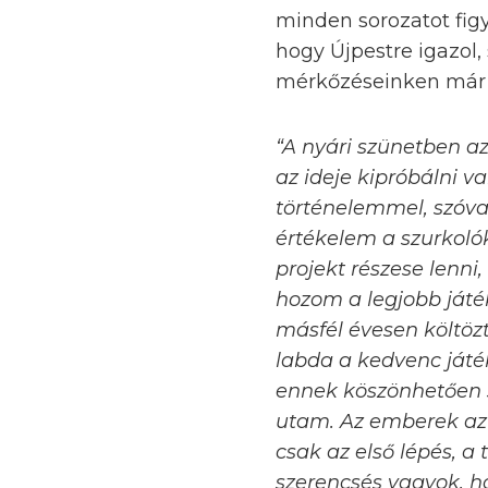
minden sorozatot fig
hogy Újpestre igazol, 
mérkőzéseinken már p
“A nyári szünetben az
az ideje kipróbálni 
történelemmel, szóva
értékelem a szurkolók
projekt részese lenni
hozom a legjobb játé
másfél évesen költöz
labda a kedvenc játé
ennek köszönhetően s
utam. Az emberek azt
csak az első lépés, 
szerencsés vagyok, ho