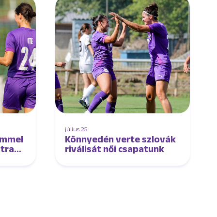
július 25.
emmel
Könnyedén verte szlovák
jtra
riválisát női csapatunk