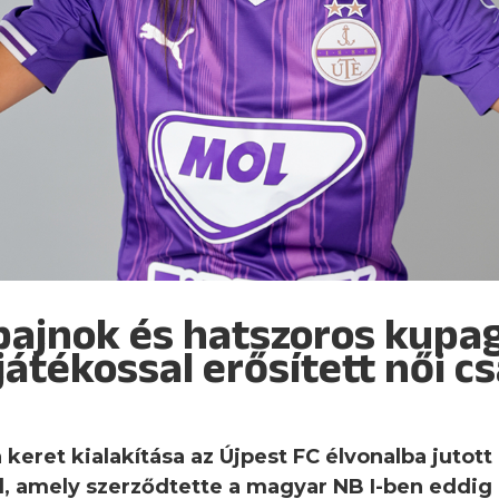
bajnok és hatszoros kupa
játékossal erősített női 
 keret kialakítása az Újpest FC élvonalba jutott
, amely szerződtette a magyar NB I-ben eddig 