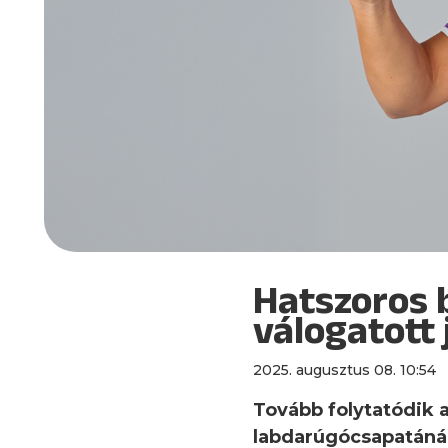
Hatszoros 
válogatott 
2025. augusztus 08. 10:54
Tovább folytatódik a
labdarúgócsapatánál