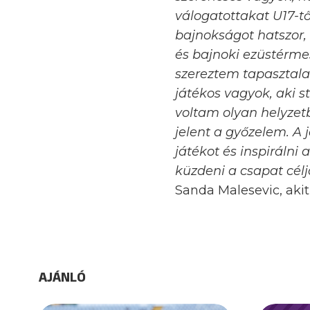
válogatottakat U17-tő
bajnokságot hatszor,
és bajnoki ezüstérmes
szereztem tapasztala
játékos vagyok, aki s
voltam olyan helyzetb
jelent a győzelem. A 
játékot és inspirálni
küzdeni a csapat célj
Sanda Malesevic, akit
AJÁNLÓ