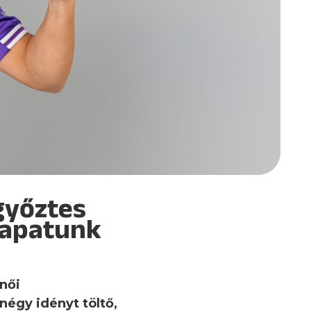
győztes
csapatunk
 női
négy idényt töltő,