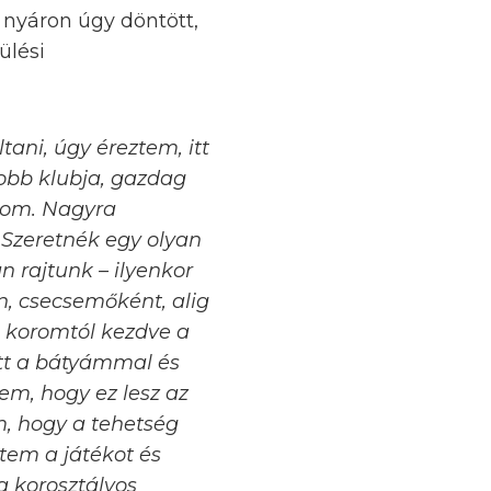
 nyáron úgy döntött,
ülési
ani, úgy éreztem, itt
yobb klubja, gazdag
lnom. Nagyra
. Szeretnék egy olyan
n rajtunk – ilyenkor
, csecsemőként, alig
l koromtól kezdve a
ott a bátyámmal és
m, hogy ez lesz az
, hogy a tehetség
tem a játékot és
a korosztályos