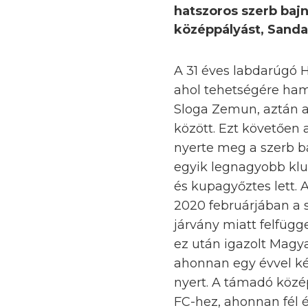
hatszoros szerb baj
középpályást, Sanda
A 31 éves labdarúgó H
ahol tehetségére hama
Sloga Zemun, aztán a
között. Ezt követően 
nyerte meg a szerb b
egyik legnagyobb klu
és kupagyőztes lett. 
2020 februárjában a s
járvány miatt felfügg
ez után igazolt Magya
ahonnan egy évvel ké
nyert. A támadó közé
FC-hez, ahonnan fél é