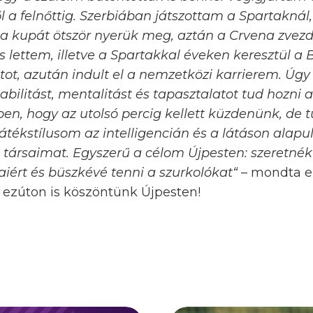
l a felnőttig. Szerbiában játszottam a Spartaknál,
 a kupát ötször nyerük meg, aztán a Crvena zvez
 lettem, illetve a Spartakkal éveken keresztül a
tot, azután indult el a nemzetközi karrierem. Úg
tabilitást, mentalitást és tapasztalatot tud hozni 
en, hogy az utolsó percig kellett küzdenünk, de t
játékstílusom az intelligencián és a látáson alapu
 a társaimat. Egyszerű a célom Újpesten: szeretné
aiért és büszkévé tenni a szurkolókat“
– mondta e
 ezúton is köszöntünk Újpesten!