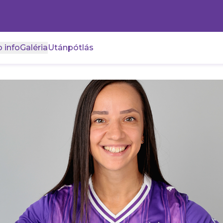
 info
Galéria
Utánpótlás