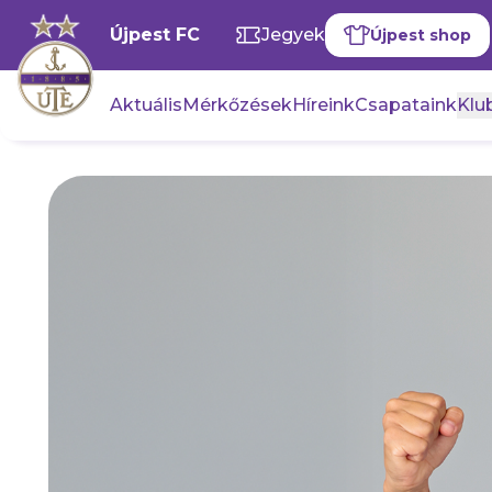
Újpest FC
Jegyek
Újpest shop
Aktuális
Mérkőzések
Híreink
Csapataink
Klub