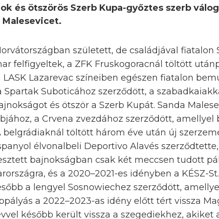
nok és ötszörös Szerb Kupa-győztes szerb válo
 Malesevicet.
orvátországban született, de családjával fiatalon 
r felfigyeltek, a ZFK Fruskogoracnál töltött után
 LASK Lazarevac színeiben egészen fiatalon bemu
a Spartak Suboticához szerződött, a szabadkaiakk
ajnokságot és ötször a Szerb Kupát. Sanda Malese
bjához, a Crvena zvezdához szerződött, amellyel
A belgrádiaknál töltött három éve után új szerzem
panyol élvonalbeli Deportivo Alavés szerződtette,
esztett bajnokságban csak két meccsen tudott pál
rországra, és a 2020–2021-es idényben a KÉSZ-St. 
sőbb a lengyel Sosnowiechez szerződött, amellye
ppályás a 2022–2023-as idény előtt tért vissza M
vvel később került vissza a szegediekhez, akiket