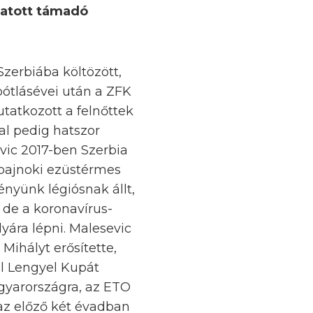
gatott támadó
Szerbiába költözött,
pótlásévei után a ZFK
tatkozott a felnőttek
al pedig hatszor
vic 2017-ben Szerbia
 bajnoki ezüstérmes
ényünk légiósnak állt,
 de a koronavírus-
yára lépni. Malesevic
Mihályt erősítette,
l Lengyel Kupát
agyarországra, az ETO
 az előző két évadban