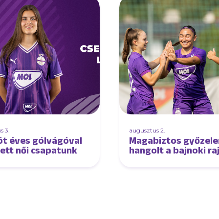
s 3.
augusztus 2.
öt éves gólvágóval
Magabiztos győzel
tett női csapatunk
hangolt a bajnoki ra
női csapatunk