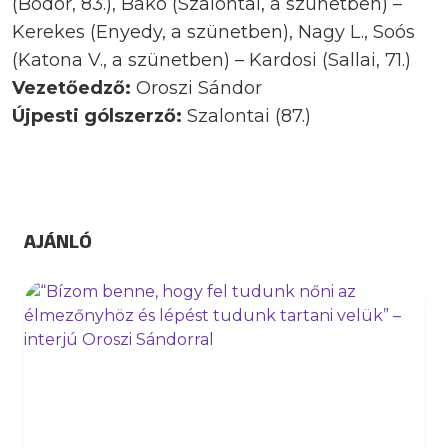
(Bodor, 83.), Bakó (Szalontai, a szünetben) –
Kerekes (Enyedy, a szünetben), Nagy L., Soós
(Katona V., a szünetben) – Kardosi (Sallai, 71.)
Vezetőedző:
Oroszi Sándor
Újpesti gólszerző:
Szalontai (87.)
AJÁNLÓ