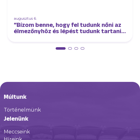
augusztus 6.
“Bízom benne, hogy fel tudunk nőni az
élmezőnyhöz és lépést tudunk tartani
velük” – interjú Oroszi Sándorral
Múltunk
Történelmünk
Jelenünk
Meccseink
Híreink