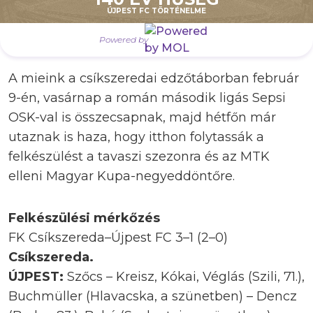
ÚJPEST FC TÖRTÉNELME
játszik”
– mondta el csapatunk edzője, Oroszi
Sándor.
Powered by
A mieink a csíkszeredai edzőtáborban február
9-én, vasárnap a román második ligás Sepsi
OSK-val is összecsapnak, majd hétfőn már
utaznak is haza, hogy itthon folytassák a
felkészülést a tavaszi szezonra és az MTK
elleni Magyar Kupa-negyeddöntőre.
Felkészülési mérkőzés
FK Csíkszereda–Újpest FC 3–1 (2–0)
Csíkszereda.
ÚJPEST:
Szőcs – Kreisz, Kókai, Véglás (Szili, 71.),
Buchmüller (Hlavacska, a szünetben) – Dencz