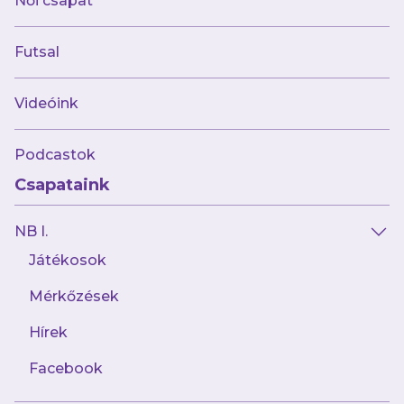
Női csapat
könnyű feladat a felkészülési időszak közepén,
hiszen a csíkszeredai edzőtábor második
Futsal
napján, két edzés után a román első
osztályban az élmezőnyhöz tartozó, jövő héten
Videóink
már tétmeccset játszó FK Csíkszeredával
csaptak össze.
Podcastok
Csapataink
Oroszi Sándorék nem vettek vissza a
terhelésből, ez pedig a pályán is látszott,
NB I.
ugyanis kissé enerváltan játszó csapatunk az
Játékosok
első félidőben kétgólos hátrányba került.
Szünetben négyet is cseréltünk, a mérkőzés
Mérkőzések
pedig kiegyensúlyozottabbá vált a második
Hírek
félidőben, de a mi szépítésünk helyett az
Facebook
utolsó 20 percben újabb gólt szerzett a
Csíkszereda. Erre a visszatérő Szalontai