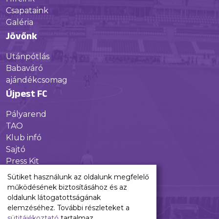
Csapataink
Galéria
Jövőnk
Utánpótlás
Babaváró
ajándékcsomag
Újpest FC
Pályarend
TAO
Klub infó
Sajtó
Press Kit
Újpest FC Shop
Sütiket használunk az oldalunk megfelelő
Digitális felületeink
működésének biztosításához és az
oldalunk látogatottságának
Facebook
elemzéséhez. További részleteket a
sütitájékoztató
tartalmaz.
Instagram