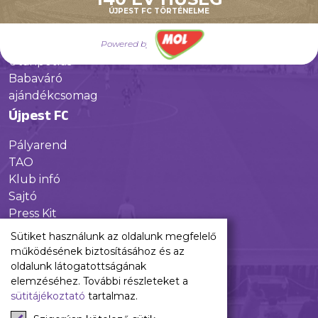
Galéria
ÚJPEST FC TÖRTÉNELME
Jövőnk
Powered by
Utánpótlás
Babaváró
ajándékcsomag
Újpest FC
Pályarend
TAO
Klub infó
Sajtó
Press Kit
Újpest FC Shop
Sütiket használunk az oldalunk megfelelő
Digitális felületeink
működésének biztosításához és az
oldalunk látogatottságának
Facebook
elemzéséhez. További részleteket a
sütitájékoztató
tartalmaz.
Instagram
Tiktok