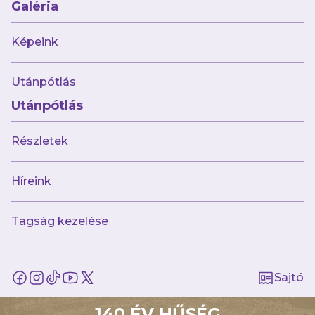
Galéria
augusztus 3.
Tizenöt éves gólvágóval erősített női
Képeink
csapatunk
Utánpótlás
Utánpótlás
Részletek
Híreink
Múltunk
Tagság kezelése
Történelmünk
Jelenünk
Meccseink
Sajtó
Híreink
Csapataink
140 ÉV HŰSÉG