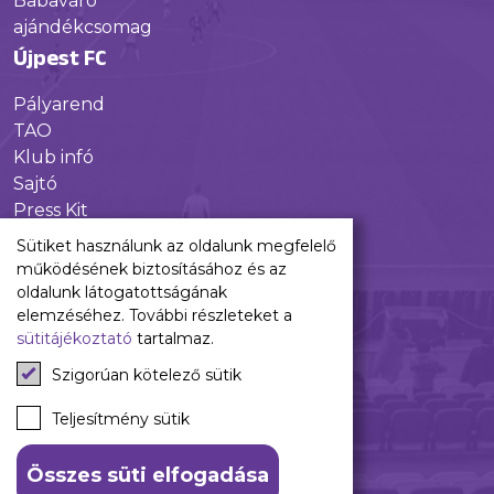
Babaváró
ajándékcsomag
Újpest FC
Pályarend
TAO
Klub infó
Sajtó
Press Kit
Újpest FC Shop
Sütiket használunk az oldalunk megfelelő
Digitális felületeink
működésének biztosításához és az
oldalunk látogatottságának
Facebook
elemzéséhez. További részleteket a
sütitájékoztató
tartalmaz.
Instagram
Tiktok
Szigorúan kötelező sütik
Youtube
Teljesítmény sütik
Spotify
Összes süti elfogadása