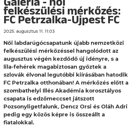
Galéria - női
felkészülési mérkőzés:
FC Petrzalka-Újpest FC
2025. augusztus 11. 11:03
Női labdarúgócsapatunk újabb nemzetközi
felkészülési mérkőzéssel hangolódott az
augusztus végén kezdődő új idényre, s a
lila-fehérek magabiztosan győztek a
szlovák élvonal legutóbbi kiírásában hatodik
FC Petrzalka otthonában! A mérkőzés előtt a
szombathelyi Illés Akadémia korosztályos
csapata is edzőmeccset játszott
Pozsonyligetfalunk, Dencz Orsi és Oláh Adri
pedig egy közös képre is összeállt a
fiatalokkal.