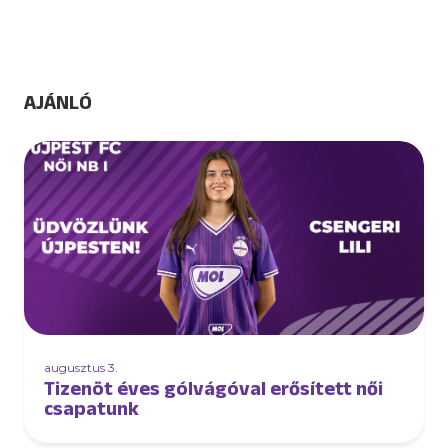
AJÁNLÓ
augusztus 3.
Tizenöt éves gólvágóval erősített női
csapatunk