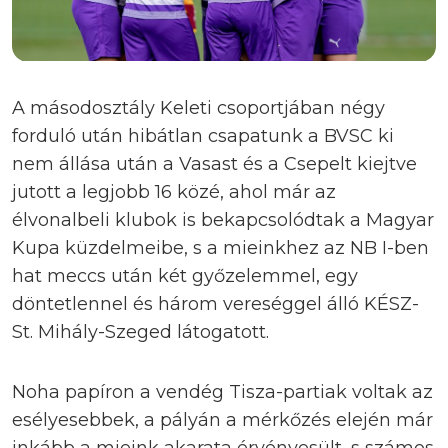
A másodosztály Keleti csoportjában négy
forduló után hibátlan csapatunk a BVSC ki
nem állása után a Vasast és a Csepelt kiejtve
jutott a legjobb 16 közé, ahol már az
élvonalbeli klubok is bekapcsolódtak a Magyar
Kupa küzdelmeibe, s a mieinkhez az NB I-ben
hat meccs után két győzelemmel, egy
döntetlennel és három vereséggel álló KÉSZ-
St. Mihály-Szeged látogatott.
Noha papíron a vendég Tisza-partiak voltak az
esélyesebbek, a pályán a mérkőzés elején már
inkább a mieink akarata érvényesült, s számos