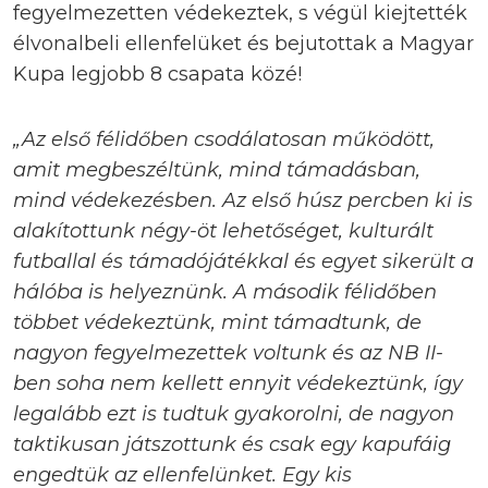
fegyelmezetten védekeztek, s végül kiejtették
élvonalbeli ellenfelüket és bejutottak a Magyar
Kupa legjobb 8 csapata közé!
„Az első félidőben csodálatosan működött,
amit megbeszéltünk, mind támadásban,
mind védekezésben. Az első húsz percben ki is
alakítottunk négy-öt lehetőséget, kulturált
futballal és támadójátékkal és egyet sikerült a
hálóba is helyeznünk. A második félidőben
többet védekeztünk, mint támadtunk, de
nagyon fegyelmezettek voltunk és az NB II-
ben soha nem kellett ennyit védekeztünk, így
legalább ezt is tudtuk gyakorolni, de nagyon
taktikusan játszottunk és csak egy kapufáig
engedtük az ellenfelünket. Egy kis