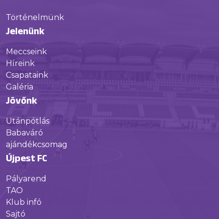
Történelmünk
Jelenünk
Meccseink
Híreink
Csapataink
Galéria
Jövőnk
Utánpótlás
Babaváró
ajándékcsomag
Újpest FC
Pályarend
TAO
Klub infó
Sajtó