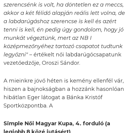
szerencsénk is volt, ha döntetlen ez a meccs,
akkor a két félidő alapján reális lett volna, de
a labdarúgáshoz szerencse is kell és azért
tenni is kell, én pedig úgy gondolom, hogy jó
munkát végeztünk, mert az NB I
középmezőnyéhez tartozó csapatot tudtunk
legyőzni"
– értékelt női labdarúgócsapatunk
vezetőedzője, Oroszi Sándor.
A mieinkre jövő héten is kemény ellenfél vár,
hiszen a bajnokságban a hozzánk hasonlóan
hibátlan Eger látogat a Bánka Kristóf
Sportközpontba. A
Simple Női Magyar Kupa, 4. forduló (a
legjobb 8 közé jutásért)