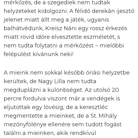
mérkőzés, de a szegediek nem tudtak
helyzeteket kidolgozni. A félidő derekán ijesztő
jelenet miatt állt meg a játék, ugyanis
balhátvédünk, Kreisz Náni egy rossz érkezés
miatt rövid időre elvesztette eszméletét, s
nem tudta folytatni a mérkőzést – mielőbbi
felépülést kívánunk neki!
A mieink nem sokkal később óriási helyzetbe
kerültek, de Nagy Lilla nem tudta
megduplázni a különbséget. Az utolsó 20
percre fordulva viszont már a vendégek is
eljutottak egy lövésig, de a keresztléc
megmentette a mieinket, de a St. Mihály
mezőnyfölénye ellenére sem tudott fogást
találni a mieinken, akik rendkívül