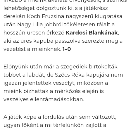
lehetőséget dolgoztunk ki, s a játékrész
derekán Koch Fruzsina nagyszerű kiugratása
után Nagy Lilla jobbról tökéletesen tálalt a
hosszún üresen érkező
Kardosi Blankának
,
aki az üres kapuba passzolva szerezte meg a
vezetést a mieinknek.
1–0
Előnyünk után már a szegediek birtokolták
többet a labdát, de Szőcs Réka kapujára nem
igazán jelentettek veszélyt, miközben a
mieink bizhattak a mérkőzés elején is
veszélyes ellentámadásokban.
A játék képe a fordulás után sem változott,
ugyan főként a mi térfelünkön zajlott a