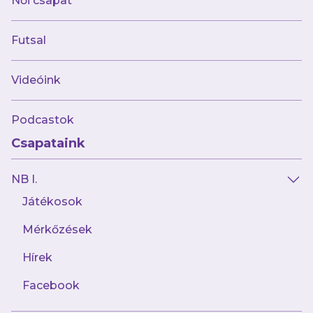
Női csapat
szünetig nekünk volt jóval több helyzetünk, a
pécsi kapus, Balogh Zselyke többször is védett,
Futsal
igaz, a labda a hó miatt többször is kicsúszott
a kezéből.
Videóink
Próbálkozásainknak a 41. percben lett meg az
Podcastok
eredménye, amikor bal oldali akciónk végén a
Csapataink
hazai kapus Soós Réka elé paskolta a labdát,
aki a kapuba juttatta azt. Nem sokkal
NB I.
korábban viszont elvesztettük csapatunk
Játékosok
kapitányát, Véglás Viktóriát, aki egy
szabadrúgása után kapott a combjához és
Mérkőzések
nem is tudta folytatni a mérkőzést.
Hírek
Facebook
A második félidő már valamivel kevesebb
helyzetet hozott, s ugyan az 58. percben