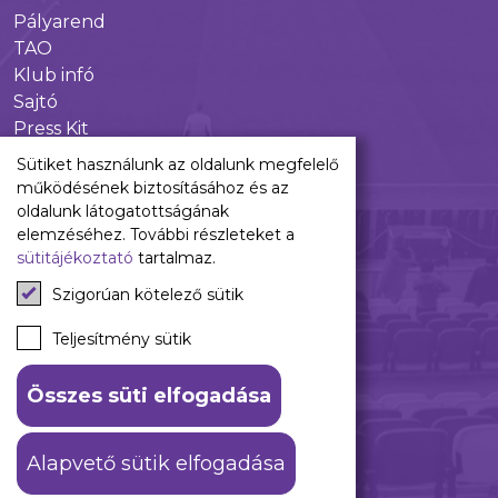
Pályarend
TAO
Klub infó
Sajtó
Press Kit
Újpest FC Shop
Sütiket használunk az oldalunk megfelelő
Digitális felületeink
működésének biztosításához és az
oldalunk látogatottságának
Facebook
elemzéséhez. További részleteket a
sütitájékoztató
tartalmaz.
Instagram
Tiktok
Szigorúan kötelező sütik
Youtube
Spotify
Teljesítmény sütik
Összes süti elfogadása
ÁSZF
Adatkezelési tájékoztató
Alapvető sütik elfogadása
© 2026 Újpest FC. #hajrálilák