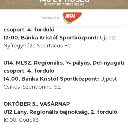
11:00, Dunakeszi
ÚJPEST FC TÖRTÉNELME
Powered by
U16 Lány, MLSZ, Regionális, Észak-keleti
csoport, 4. forduló
12:00, Bánka Kristóf Sportközpont:
Újpest–
Nyíregyháza Spartacus FC
U14, MLSZ, Regionális, ¾ pályás, Dél-nyugati
csoport, 4. forduló
14.00, Bánka Kristóf Sportközpont:
Újpest
Csíkos–Szentlőrinci SE
OKTÓBER 5., VASÁRNAP
U12 Lány, Regionális bajnokság, 2. forduló
10:00, Gödöllő