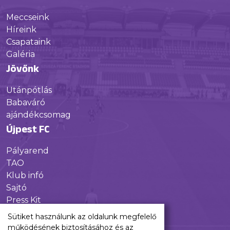
Meccseink
Híreink
Csapataink
Galéria
Jövőnk
Utánpótlás
Babaváró
ajándékcsomag
Újpest FC
Pályarend
TAO
Klub infó
Sajtó
Press Kit
Újpest FC Shop
Sütiket használunk az oldalunk megfelelő
Digitális felületeink
működésének biztosításához és az