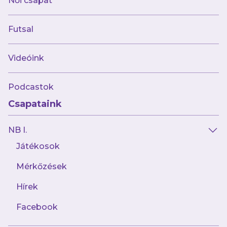
Női csapat
tapasztalattal rendelkezik, hiszen a magyar
élvonalban több mint 100, a Magyar Kupában
Futsal
15 alkalommal lépett pályára, s rutinját
szeretné Újpesten is kamatoztatni.
Videóink
„Eddig nem sok klubban játszottam, hét
Podcastok
évesen az Üstökös FC Győrben kezdtem
Csapataink
focizni majd az ETO FC-hez igazoltam, mivel
nem játszhattam tovább fiúk között. Itt
NB I.
játszhattam először tizenöt évesen az NB I-
Játékosok
ben. 2019-ben keresett meg az Astra és
ezidáig segítettem a csapatot. Sajnos a klub
Mérkőzések
ebben a szezonban kiesett az első osztályból,
Hírek
én viszont szeretnék továbbra is az
Facebook
élvonalban játszani, ezért örültem az Újpest
megkeresésének és a felvázolt tervek is