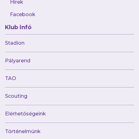
Hírek
Facebook
Klub infó
Stadion
Pályarend
augusztus 8.
TAO
Hátrányból fordított az Astra ellen női
csapatunk
Scouting
Elérhetőségeink
Történelmünk