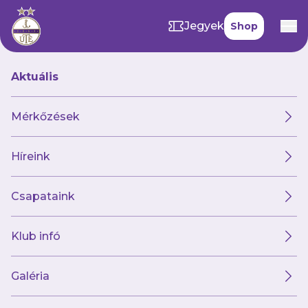
Jegyek
Shop
Aktuális
Mérkőzések
Híreink
Csapataink
Klub infó
Az Astrától érkezik
győri nevelésű
Galéria
középpályás női