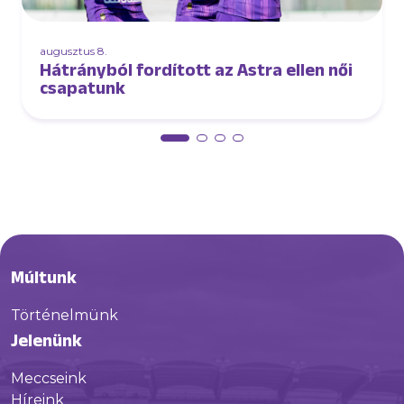
augusztus 8.
Hátrányból fordított az Astra ellen női
csapatunk
Múltunk
Történelmünk
Jelenünk
Meccseink
Híreink