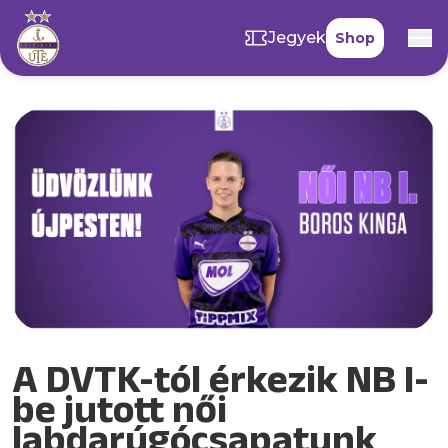
Jegyek
Shop
A DVTK-tól érkezik NB I-
be jutott női
labdarúgócsapatunk