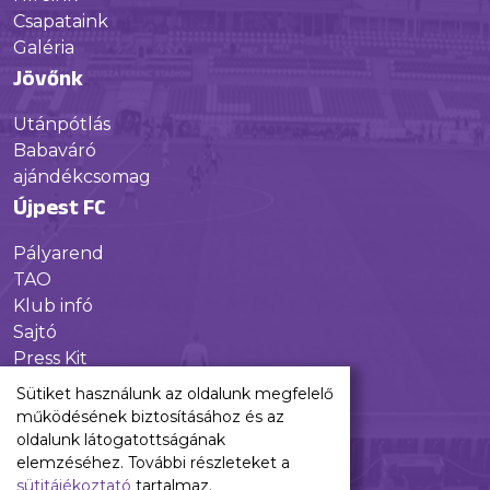
Csapataink
Galéria
Jövőnk
Utánpótlás
Babaváró
ajándékcsomag
Újpest FC
Pályarend
TAO
Klub infó
Sajtó
Press Kit
Újpest FC Shop
Sütiket használunk az oldalunk megfelelő
Digitális felületeink
működésének biztosításához és az
oldalunk látogatottságának
Facebook
elemzéséhez. További részleteket a
sütitájékoztató
tartalmaz.
Instagram