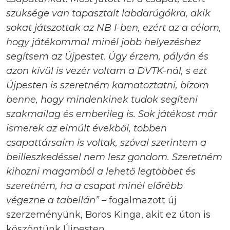
szüksége van tapasztalt labdarúgókra, akik
sokat játszottak az NB I-ben, ezért az a célom,
hogy játékommal minél jobb helyezéshez
segítsem az Újpestet. Úgy érzem, pályán és
azon kívül is vezér voltam a DVTK-nál, s ezt
Újpesten is szeretném kamatoztatni, bízom
benne, hogy mindenkinek tudok segíteni
szakmailag és emberileg is. Sok játékost már
ismerek az elmúlt évekből, többen
csapattársaim is voltak, szóval szerintem a
beilleszkedéssel nem lesz gondom. Szeretném
kihozni magamból a lehető legtöbbet és
szeretném, ha a csapat minél előrébb
végezne a tabellán”
– fogalmazott új
szerzeményünk, Boros Kinga, akit ez úton is
köszöntünk Újpesten.