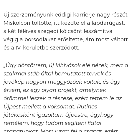
Új szerzeményünk eddigi karrierje nagy részét
Miskolcon töltötte, itt kezdte el a labdarúgást,
s két féléves szegedi kölcsönt leszámítva
végig a borsodiakat erősítette, ám most váltott
és a IV. kerületbe szerződött.
„Úgy döntöttem, új kihívások elé nézek, mert a
szakmai stáb által bemutatott tervek és
jövőkép nagyon meggyőzőek voltak, és úgy
érzem, ez egy olyan projekt, amelynek
örömmel leszek a részese, ezért tettem le az
Újpest mellett a voksomat. Rutinos
játékosként igazoltam Újpestre, úgyhogy
remélem, hogy tudom segíteni fiatal
csapatunkat. Most jutott fel a csapat, ezért