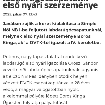
első nyári szerzeménye
2025. július 07. 13:43
Javában zajlik a keret kialakítása a Simple
Női NB I-be feljutott labdarúgócsapatunknál,
melynek első nyári szerzeménye Boros
Kinga, aki a DVTK-tól igazolt a IV. kerületbe.
Rutinos, nagy tapasztalattal rendelkező
labdarúgó első nyári igazolása Oroszi Sándor
vezette női labdarúgócsapatunknak, ugyanis
az előző NB I-es idényben ötödik helyen
végzett DVTK csapatkapitánya, a 28 éves
védő, a magyar válogatottban nyolc
alkalommal pályára lépett Boros Kinga
Újpesten folytatja pályafutását.