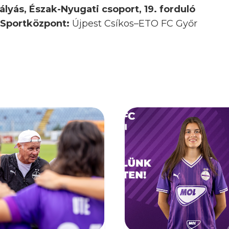
lyás, Észak-Nyugati csoport, 19. forduló
f Sportközpont:
Újpest Csíkos–ETO FC Győr