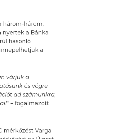
la három-három,
ra nyertek a Bánka
rül hasonló
ünnepelhetjük a
n várjuk a
ljutásunk és végre
ációt ad számunkra,
al!”
– fogalmazott
FC mérkőzést Varga