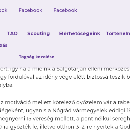
időben pályára lépő U16-os csapatunk, amely a 
zolnoki MÁV ellen teheti biztossá elsőségét.
ook
Facebook
Facebook
d
TAO
Scouting
Elérhetőségeink
Történel
tlás
 18 mérkőzés után 17 győzelemmel és egy döntetle
Tagság kezelése
óllal, 52 pontot szerezve áll a tabella élén, hat p
rt, így ha a mieink a Salgótarján elleni mérkőzé
egy fordulóval az idény vége előtt biztossá teszik 
ályba.
sz motiváció mellett kötelező győzelem vár a tabella
dégeként, ugyanis a Nógrád vármegyeiek eddigi 
egnyerni 15 vereség mellett, a pont nélkül sereg
ra győzték le, illetve otthon 3–2-re nyertek a Gödö