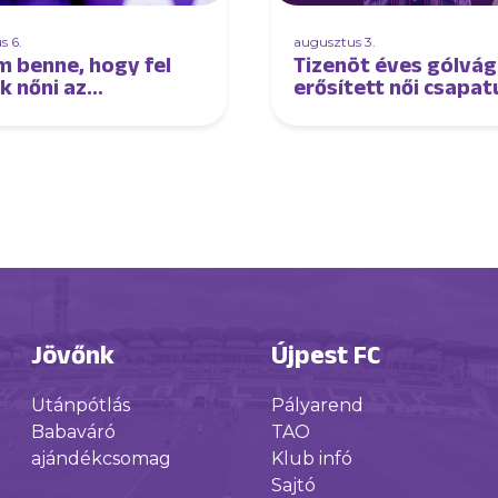
s 6.
augusztus 3.
m benne, hogy fel
Tizenöt éves gólvág
k nőni az
erősített női csapa
őnyhöz és lépést
k tartani velük” –
ú Oroszi Sándorral
Jövőnk
Újpest FC
Utánpótlás
Pályarend
Babaváró
TAO
ajándékcsomag
Klub infó
Sajtó