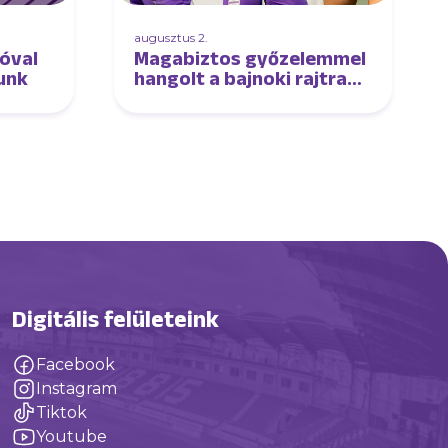
augusztus 2.
óval
Magabiztos győzelemmel
tunk
hangolt a bajnoki rajtra
női csapatunk
Digitális felületeink
Facebook
Instagram
Tiktok
Youtube