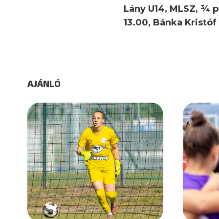
Lány U14, MLSZ, ¾ pá
13.00, Bánka Kristó
AJÁNLÓ