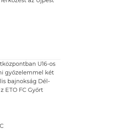
mérkőzést az Újpest
ortközpontban U16-os
eni győzelemmel két
lis bajnokság Dél-
 az ETO FC Győrt
FC