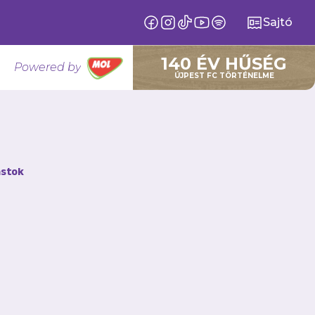
Sajtó
140 ÉV HŰSÉG
Powered by
ÚJPEST FC TÖRTÉNELME
őújfalun
stok
 a Somoskőújfalui
ajnoki címét és
 A mérkőzést az
ehet a felnőtt női