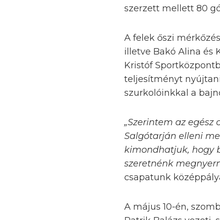
szerzett mellett 80 gó
A felek őszi mérkőzé
illetve Bakó Alina és
Kristóf Sportközpont
teljesítményt nyújta
szurkolóinkkal a bajn
„Szerintem az egész 
Salgótarján elleni me
kimondhatjuk, hogy 
szeretnénk megnyerni
csapatunk középpályá
A május 10-én, szomb