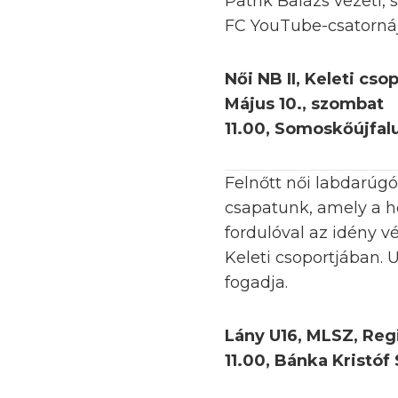
Patrik Balázs vezeti
FC YouTube-csatornáj
Női NB II, Keleti csop
Május 10., szombat
11.00, Somoskőújfalu
Felnőtt női labdarúg
csapatunk, amely a h
fordulóval az idény v
Keleti csoportjában. 
fogadja.
Lány U16, MLSZ, Regi
11.00, Bánka Kristóf