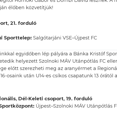
, segítői Homoki Gábor és Dombi Dávid lesznek. A 
án élőben közvetítjük!
ort, 21. forduló
i Sporttelep:
Salgótarjáni VSE–Újpest FC
óinkkal egyidőben lép pályára a Bánka Kristóf Sp
etedik helyezett Szolnoki MÁV Utánpótlás FC ell
ége előtt szerezheti meg az aranyérmet a Regioná
U16-osaink után U14-es csíkos csapatunk 13 órától
onális, Dél-Keleti csoport, 19. forduló
 Sportközpont:
Újpest–Szolnoki MÁV Utánpótlás 