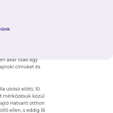
Bánka Kristóf
münk
nnel, 118 lőtt és
onttal megelőzve a
sen akár csak egy
bajnoki címüket és
 utolsó előtti, 10.
18 mérkőzésük közül
hajtó Hatvant otthon
llő ellen, s eddig 16