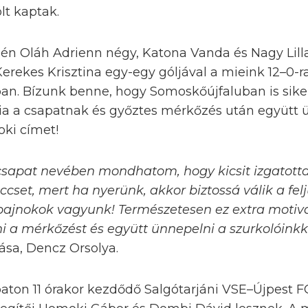
lt kaptak.
sén Oláh Adrienn négy, Katona Vanda és Nagy Lil
 Kerekes Krisztina egy-egy góljával a mieink 12–0-
ban. Bízunk benne, hogy Somoskőújfaluban is sike
nia a csapatnak és győztes mérkőzés után együtt 
oki címet!
csapat nevében mondhatom, hogy kicsit izgatotta
ccset, mert ha nyerünk, akkor biztossá válik a fe
bajnokok vagyunk! Természetesen ez extra motiv
 a mérkőzést és együtt ünnepelni a szurkolóinkk
sa, Dencz Orsolya.
aton 11 órakor kezdődő Salgótarjáni VSE–Újpest 