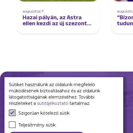
augusztus 7.
augusztu
Hazai pályán, az Astra
“Bízo
ellen kezdi az új szezont
tudun
női csapatunk
élmez
tudun
interj
Sütiket használunk az oldalunk megfelelő
működésének biztosításához és az oldalunk
Múltunk
Jelenünk
látogatottságának elemzéséhez. További
részleteket a
sütitájékoztató
tartalmaz.
Történelmünk
Meccseink
Szigorúan kötelező sütik
Híreink
Csapataink
Teljesítmény sütik
Galéria