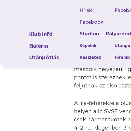
labdarúgóinkkal egy
Sportközpontban, a S
Hírek
Faceb
Facebook
Klub infó
Stadion
Pályaren
Galéria
Képeink
Utánpó
Oroszi Sándor csapata
Utánpótlás
Részletek
Híreink
mindössze öt kapott g
második helyezett Ege
pontot is szereznek, 
feljutnak az első oszt
A lila-fehérekre a plu
helyén álló SVSE ven
csak hármat tudtak m
4–2-re, idegenben 3–0-