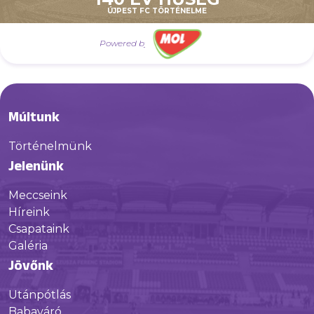
ÚJPEST FC TÖRTÉNELME
Powered by
Múltunk
Történelmünk
Jelenünk
Meccseink
Híreink
Csapataink
Galéria
Jövőnk
Utánpótlás
Babaváró