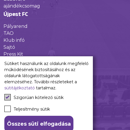
ajándékcsomag
Újpest FC
Pályarend
TAO
Klub infó
Sajtó
Press Kit
Újpest FC Shop
Sütiket használunk az oldalunk megfelelő
Digitális felületeink
működésének biztosításához és az
oldalunk látogatottságának
Facebook
elemzéséhez. További részleteket a
sütitájékoztató
tartalmaz.
Instagram
Tiktok
Szigorúan kötelező sütik
Youtube
Spotify
Teljesítmény sütik
Összes süti elfogadása