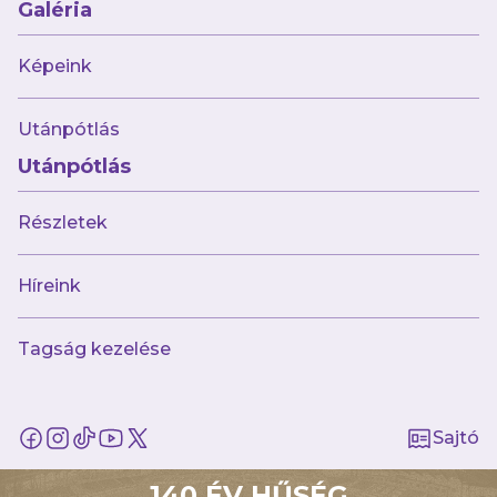
Galéria
Képeink
AJÁNLÓ
Utánpótlás
Utánpótlás
Részletek
Híreink
Tagság kezelése
július 26.
Remek játékkal győzött a BKV elleni
Sajtó
szezonnyitón második csapatunk
140 ÉV HŰSÉG