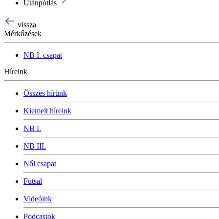
Utánpótlás
vissza
Mérkőzések
NB I. csapat
Híreink
Összes hírünk
Kiemelt híreink
NB I.
NB III.
Női csapat
Futsal
Videóink
Podcastok