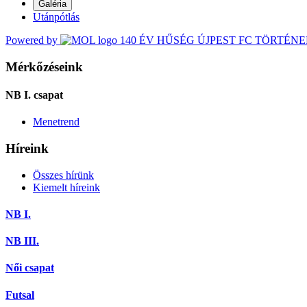
Galéria
Utánpótlás
Powered by
140 ÉV HŰSÉG
ÚJPEST FC TÖRTÉN
Mérkőzéseink
NB I. csapat
Menetrend
Híreink
Összes hírünk
Kiemelt híreink
NB I.
NB III.
Női csapat
Futsal