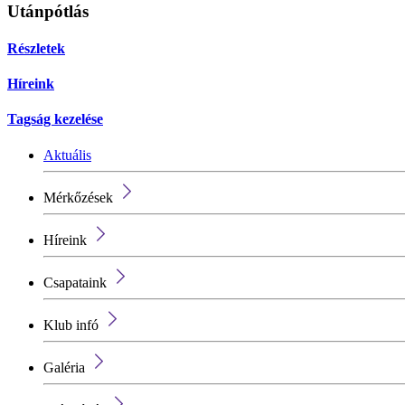
Utánpótlás
Részletek
Híreink
Tagság kezelése
Aktuális
Mérkőzések
Híreink
Csapataink
Klub infó
Galéria