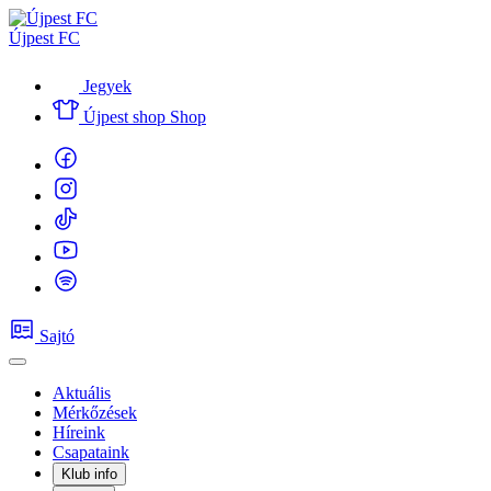
Újpest FC
Jegyek
Újpest shop
Shop
Sajtó
Aktuális
Mérkőzések
Híreink
Csapataink
Klub info