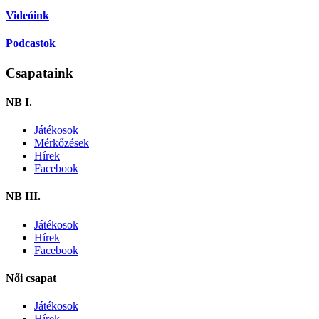
Videóink
Podcastok
Csapataink
NB I.
Játékosok
Mérkőzések
Hírek
Facebook
NB III.
Játékosok
Hírek
Facebook
Női csapat
Játékosok
Hírek