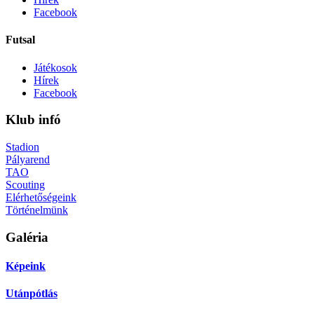
Facebook
Futsal
Játékosok
Hírek
Facebook
Klub infó
Stadion
Pályarend
TAO
Scouting
Elérhetőségeink
Történelmünk
Galéria
Képeink
Utánpótlás