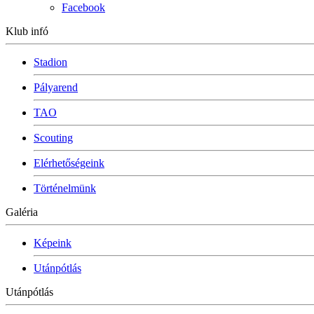
Facebook
Klub infó
Stadion
Pályarend
TAO
Scouting
Elérhetőségeink
Történelmünk
Galéria
Képeink
Utánpótlás
Utánpótlás