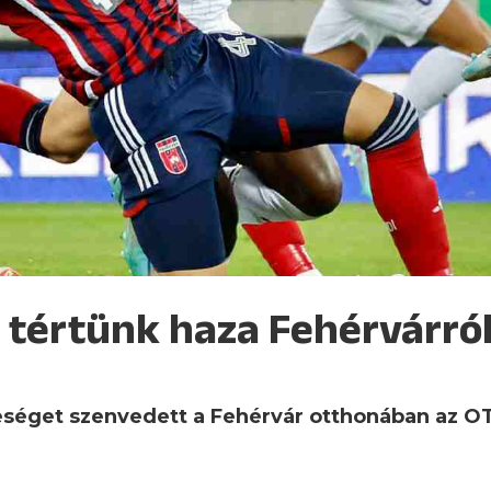
 tértünk haza Fehérvárró
reséget szenvedett a Fehérvár otthonában az OT