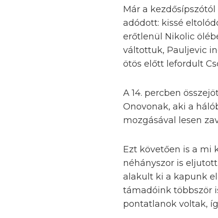
Már a kezdősípszótól 
adódott: kissé eltolód
erőtlenül Nikolic ölé
váltottuk, Pauljevic 
ötös előtt lefordult C
A 14. percben összejöt
Onovonak, aki a hálób
mozgásával lesen zava
Ezt követően is a mi 
néhányszor is eljuto
alakult ki a kapunk e
támadóink többször i
pontatlanok voltak, íg