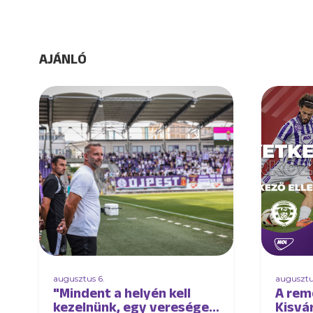
AJÁNLÓ
augusztus 6.
augusztu
"Mindent a helyén kell
A rem
kezelnünk, egy vereséget
Kisvá