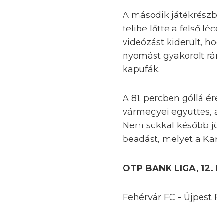
A második játékrészbe
telibe lőtte a felső l
videózást kiderült, h
nyomást gyakorolt rán
kapufák.
A 81. percben góllá é
vármegyei együttes, a
Nem sokkal később jöt
beadást, melyet a Ka
OTP BANK LIGA, 12
Fehérvár FC - Újpest 