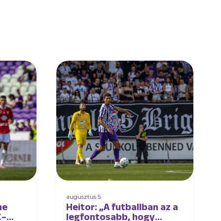
augusztus 5.
ne
Heitor: „A futballban az a
C–
legfontosabb, hogy