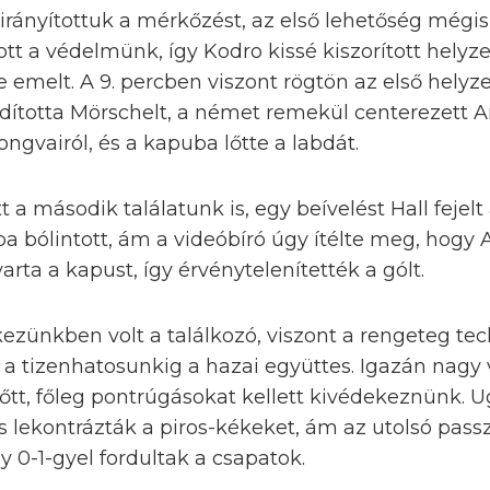
irányítottuk a mérkőzést, az első lehetőség mégis
ott a védelmünk, így Kodro kissé kiszorított helyze
be emelt. A 9. percben viszont rögtön az első helyz
indította Mörschelt, a német remekül centerezett 
songvairól, és a kapuba lőtte a labdát.
t a második találatunk is, egy beívelést Hall fejelt 
a bólintott, ám a videóbíró úgy ítélte meg, hogy
rta a kapust, így érvénytelenítették a gólt.
kezünkben volt a találkozó, viszont a rengeteg tec
tt a tizenhatosunkig a hazai együttes. Igazán nag
lőtt, főleg pontrúgásokat kellett kivédekeznünk. 
s lekontrázták a piros-kékeket, ám az utolsó pass
y 0-1-gyel fordultak a csapatok.