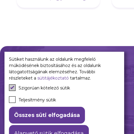
és egy győzelmet is"
Sütiket használunk az oldalunk megfelelő
működésének biztosításához és az oldalunk
Múltunk
Jelenünk
látogatottságának elemzéséhez. További
részleteket a
sütitájékoztató
tartalmaz.
Történelmünk
Meccseink
Szigorúan kötelező sütik
Híreink
Csapataink
Teljesítmény sütik
Galéria
Összes süti elfogadása
Alapvető sütik elfogadása