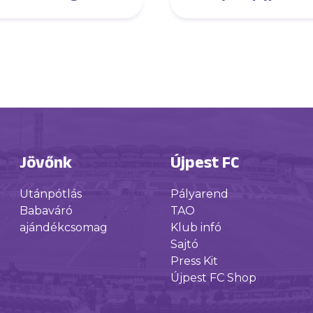
DVSC)
Jövőnk
Újpest FC
Utánpótlás
Pályarend
Babaváró
TAO
ajándékcsomag
Klub infó
Sajtó
Press Kit
Újpest FC Shop