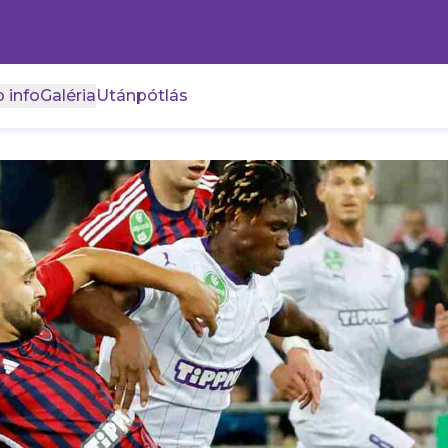
 info
Galéria
Utánpótlás