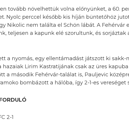
n tovább növelhettük volna előnyünket, a 60. per
écet. Nyolc perccel később kis híján büntetőhöz juto
ogy Nikolic nem találta el Schön lábát. A Fehérvá
k, teljesen a kapunk elé szorultunk, és sorjáztak 
rett a nyomás, egy ellentámadást játszott ki sakk-
 hazaiak Lirim Kastratijának csak az üres kapuba 
t a második Fehérvár-találat is, Pauljevic középre
ramoko bombázott a hálóba, így 2-1-es vereséget
. FORDULÓ
FC 2-1