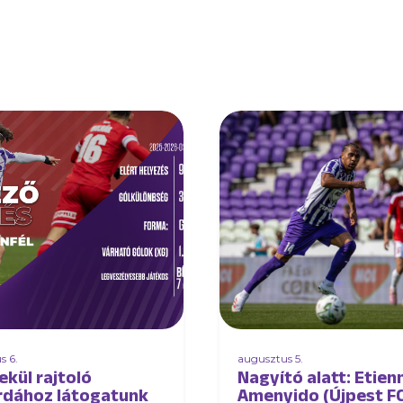
s 6.
augusztus 5.
ekül rajtoló
Nagyító alatt: Etien
rdához látogatunk
Amenyido (Újpest F