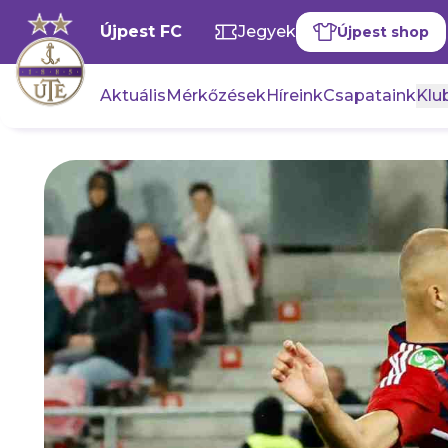
Újpest FC
Jegyek
Újpest shop
Aktuális
Mérkőzések
Híreink
Csapataink
Klub