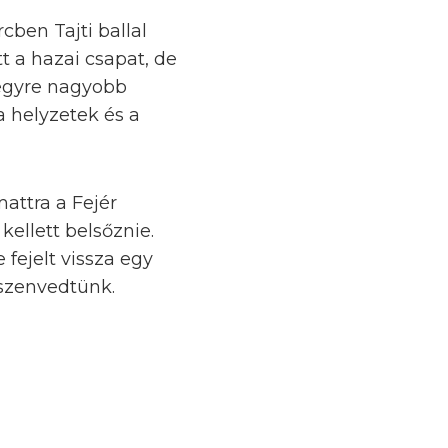
cben Tajti ballal
tt a hazai csapat, de
r egyre nagyobb
a helyzetek és a
mattra a Fejér
kellett belsőznie.
 fejelt vissza egy
 szenvedtünk.