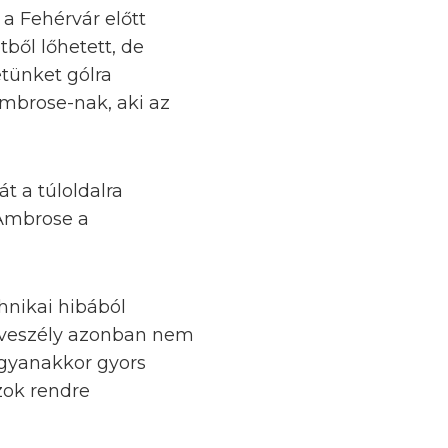
 a Fehérvár előtt
tből lőhetett, de
etünket gólra
Ambrose-nak, aki az
át a túloldalra
 Ambrose a
hnikai hibából
y veszély azonban nem
Ugyanakkor gyors
zok rendre