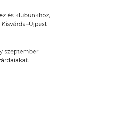
hez és klubunkhoz,
 Kisvárda–Újpest
gy szeptember
várdaiakat.