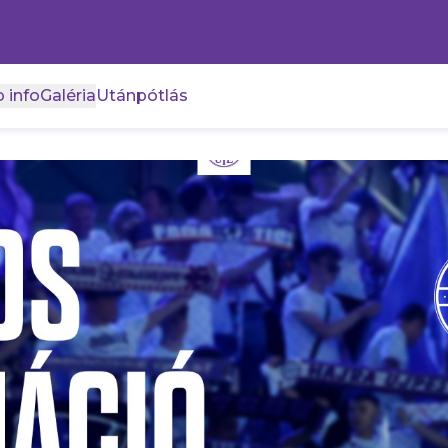
 info
Galéria
Utánpótlás