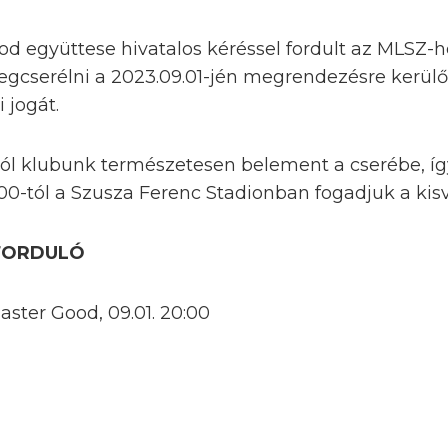
od együttese hivatalos kéréssel fordult az MLSZ-
egcserélni a 2023.09.01-jén megrendezésre kerülő
 jogát.
ól klubunk természetesen belement a cserébe, í
00-tól a Szusza Ferenc Stadionban fogadjuk a kis
 FORDULÓ
ster Good, 09.01. 20:00