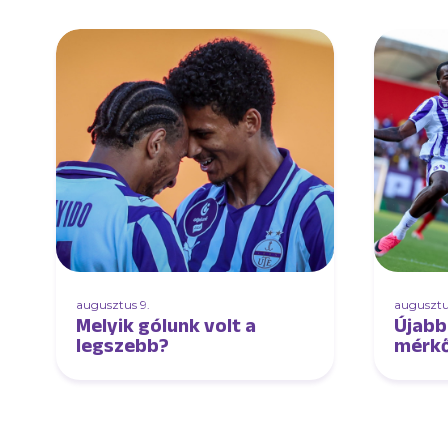
augusztus 9.
augusztu
Melyik gólunk volt a
Újabb
legszebb?
mérkő
ezútt