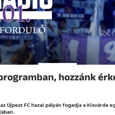
 programban, hozzánk érk
az Újpest FC hazai pályán fogadja a Kisvárda 
jában.