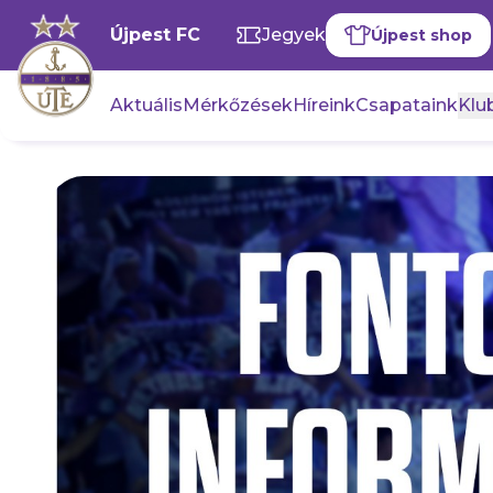
Újpest FC
Jegyek
Újpest shop
Aktuális
Mérkőzések
Híreink
Csapataink
Klub