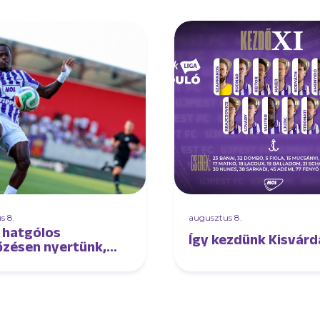
s 8.
augusztus 8.
 hatgólos
Így kezdünk Kisvárd
zésen nyertünk,
al Kisvárdán!