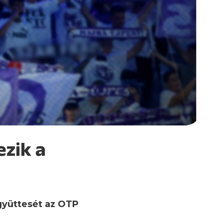
ezik a
együttesét az OTP