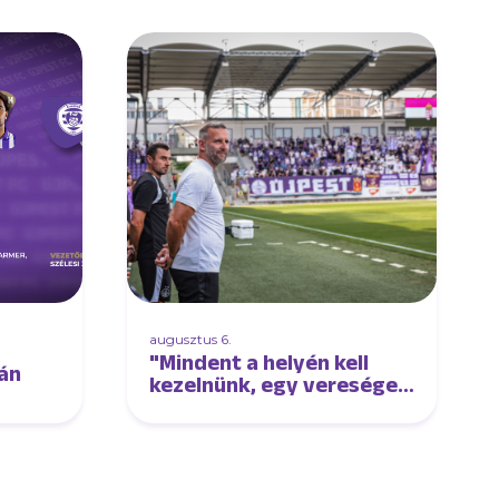
augusztus 6.
"Mindent a helyén kell
án
kezelnünk, egy vereséget
és egy győzelmet is"