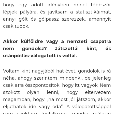
hogy egy adott idényben minél többször
lépjek pályára, és javítsam a statisztikáimat,
annyi gólt és gólpassz szerezzek, amennyit
csak tudok.
Akkor külföldre vagy a nemzeti csapatra
nem gondolsz? Játszottál kint, és
utánpótlás-válogatott is voltál.
Voltam kint nagyjából hat évet, gondolok is rá
néha, ahogy szerintem mindenki, de jelenleg
csak arra összpontosítok, hogy itt vagyok. Nem
szokott olyan lenni, hogy eltervezem
magamban, hogy „ha most jól játszom, akkor
eljuthatok ide vagy oda”. A válogatottsággal
sem szoktam foglalkozni, mindig reálisan