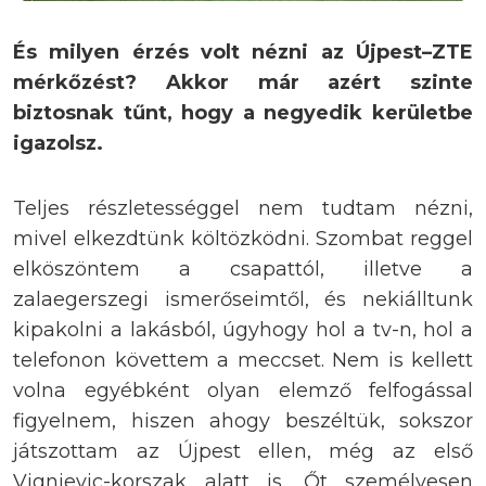
És milyen érzés volt nézni az Újpest–ZTE
mérkőzést? Akkor már azért szinte
biztosnak tűnt, hogy a negyedik kerületbe
igazolsz.
Teljes részletességgel nem tudtam nézni,
mivel elkezdtünk költözködni. Szombat reggel
elköszöntem a csapattól, illetve a
zalaegerszegi ismerőseimtől, és nekiálltunk
kipakolni a lakásból, úgyhogy hol a tv-n, hol a
telefonon követtem a meccset. Nem is kellett
volna egyébként olyan elemző felfogással
figyelnem, hiszen ahogy beszéltük, sokszor
játszottam az Újpest ellen, még az első
Vignjevic-korszak alatt is. Őt személyesen