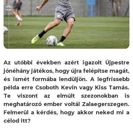
Az utóbbi években azért igazolt Újpestre
jónéhány játékos, hogy újra felépítse magát,
és ismét formába lendüljön. A legfrissebb
példa erre Csoboth Kevin vagy Kiss Tamás.
Te viszont az elmúlt szezonokban is
meghatározó ember voltál Zalaegerszegen.
Felmerül a kérdés, hogy akkor neked mi a
célod itt?