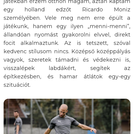
játékban érzem otthon magam, aztán kaptam
egy holland edzőt Ricardo Moniz
személyében. Vele meg nem erre épült a
játékunk, hanem egy ilyen „menni-menni”,
állandóan nyomást gyakorolni elvvel, direkt
focit alkalmaztunk. Az is tetszett, szóval
kedvenc stílusom nincs. Középső középpályás
vagyok, szeretek támadni és védekezni is,
visszalépek labdákért, segítek az
építkezésben, és hamar átlátok egy-egy
szituációt.