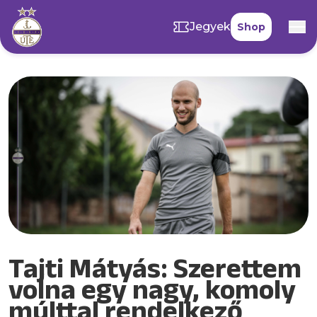
Jegyek
Shop
Tajti Mátyás: Szerettem
volna egy nagy, komoly
múlttal rendelkező