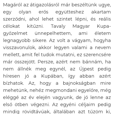
Magáról az átigazolásról már beszéltünk ugye,
egy olyan erős együtteshez akartam
szerződni, ahol lehet szintet lépni, és reális
célokat kitűzni. Tavaly Magyar Kupa-
győzelmet ünnepelhettem, ami életem
legnagyobb sikere. Az volt a vágyam, hogyha
visszavonulok, akkor legyen valami a nevem
mellett, amit fel tudok mutatni, ez szerencsére
már összejött. Persze, azért nem bánnám, ha
nem állnék meg egynél, az Újpest pedig
híresen jó a Kupában, így abban azért
bízhatok. Az, hogy a bajnokságban mire
mehetünk, nehéz megmondani egyelőre, még
eléggé az év elején vagyunk, de jó lenne az
első ötben végezni. Az egyéni céljaim pedig
mindig rövidtávúak, általában azt tűzöm ki,