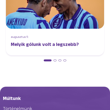
augusztus 9.
Melyik gólunk volt a legszebb?
Múltunk
Történelmünk