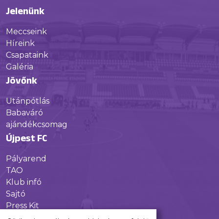
Jelenünk
Meccseink
Híreink
Csapataink
Galéria
Jövőnk
Utánpótlás
Babaváró
ajándékcsomag
Újpest FC
Pályarend
TAO
Klub infó
Sajtó
Press Kit
Újpest FC Shop