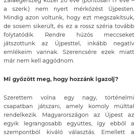
Zalaegerszeg közel 20 éve (pontosan 17 éve –
a szerk.) nem nyert mérkőzést Újpesten.
Mindig azon voltunk, hogy ezt megszakítsuk,
de sosem sikerült, és ez a rossz széria tovább
folytatódik. Rendre húzós meccseket
játszottunk az Újpesttel, inkább negatív
emlékeim vannak. Szerencsére ezek miatt
már nem kell aggódnom.
Mi győzött meg, hogy hozzánk igazolj?
Szerettem volna egy nagy, történelmi
csapatban játszani, amely komoly múlttal
rendelkezik. Magyarországon az Újpest az
egyik legrangosabb együttes, így ebből a
szempontból kiváló választás. Emellett a