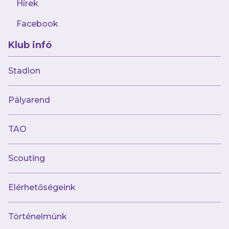
Hírek
OTP BANK LIGA, 24. FORDULÓ
Facebook
Puskás Akadémia - Újpest FC 0-2
Klub infó
Stadion
Pályarend
AJÁNLÓ
TAO
Scouting
Elérhetőségeink
Történelmünk