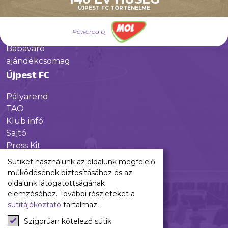
Galéria
ÚJPEST FC TÖRTÉNELME
Jövőnk
Powered by
Utánpótlás
Babaváró
ajándékcsomag
Újpest FC
Pályarend
TAO
Klub infó
Sajtó
Press Kit
Újpest FC Shop
Sütiket használunk az oldalunk megfelelő
Digitális felületeink
működésének biztosításához és az
oldalunk látogatottságának
Facebook
elemzéséhez. További részleteket a
sütitájékoztató
tartalmaz.
Instagram
Tiktok
Szigorúan kötelező sütik