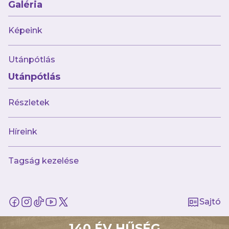
Galéria
augusztus 8.
Újabb hatgólos mérkőzésen nyertünk,
ezúttal Kisvárdán!
Képeink
Utánpótlás
Utánpótlás
Részletek
Híreink
Múltunk
Történelmünk
Tagság kezelése
Jelenünk
Meccseink
Sajtó
Híreink
Csapataink
140 ÉV HŰSÉG