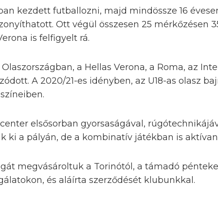
ban kezdett futballozni, majd mindössze 16 évese
onyíthatott. Ott végül összesen 25 mérkőzésen 35
rona is felfigyelt rá.
Olaszországban, a Hellas Verona, a Roma, az Inter
ozódott. A 2020/21-es idényben, az U18-as olasz ba
 színeiben.
center elsősorban gyorsaságával, rúgótechnikájáv
k ki a pályán, de a kombinatív játékban is aktívan
ogát megvásároltuk a Torinótól, a támadó pénteke
gálatokon, és aláírta szerződését klubunkkal.