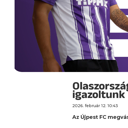
Olaszorszá
igazoltunk
2026. február 12. 10:43
Az Újpest FC megvásá