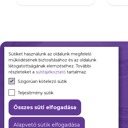
és egy győzelmet is"
Sütiket használunk az oldalunk megfelelő
működésének biztosításához és az oldalunk
Múltunk
Jelenünk
látogatottságának elemzéséhez. További
részleteket a
sütitájékoztató
tartalmaz.
Történelmünk
Meccseink
Szigorúan kötelező sütik
Híreink
Csapataink
Teljesítmény sütik
Galéria
Összes süti elfogadása
Alapvető sütik elfogadása