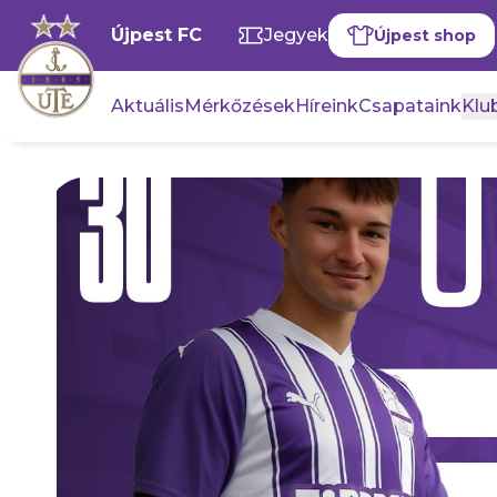
Újpest FC
Jegyek
Újpest shop
Aktuális
Mérkőzések
Híreink
Csapataink
Klub