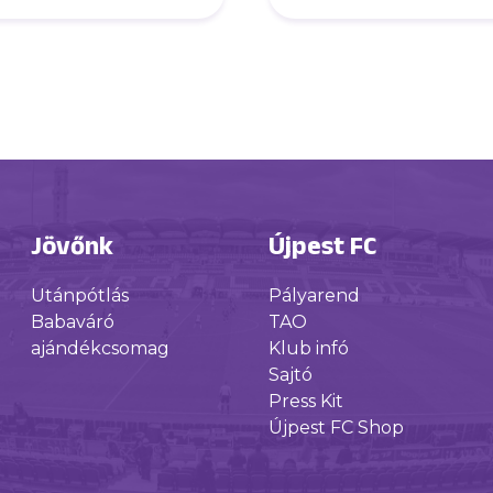
DVSC)
Jövőnk
Újpest FC
Utánpótlás
Pályarend
Babaváró
TAO
ajándékcsomag
Klub infó
Sajtó
Press Kit
Újpest FC Shop