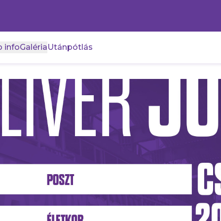
 info
Galéria
Utánpótlás