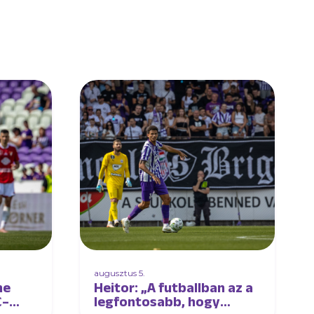
augusztus 5.
ne
Heitor: „A futballban az a
C–
legfontosabb, hogy