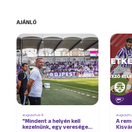
AJÁNLÓ
augusztus 6.
augusztu
"Mindent a helyén kell
A rem
kezelnünk, egy vereséget
Kisvá