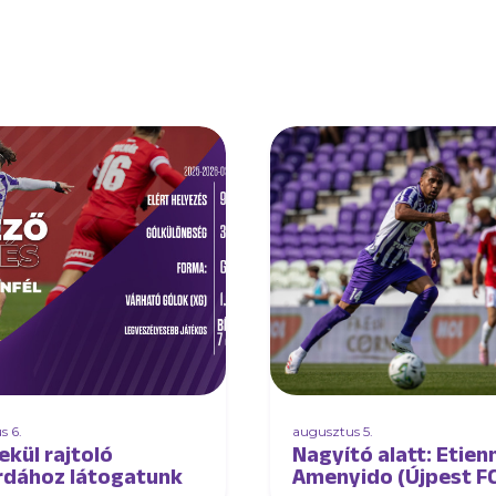
s 6.
augusztus 5.
ekül rajtoló
Nagyító alatt: Etien
rdához látogatunk
Amenyido (Újpest F