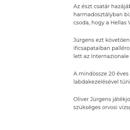
Az észt csatár hazájá
harmadosztályban biz
csoda, hogy a Hellas Ve
Jürgens ezt követően 
ificsapataiban pallér
lett az Internazionale
A mindössze 20 éves 
labdakezelésével tűni
Oliver Jürgens játékj
szükséges orvosi vizs