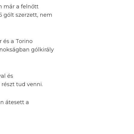
n már a felnőtt
 gólt szerzett, nem
 és a Torino
jnokságban gólkirály
al és
 részt tud venni.
n átesett a