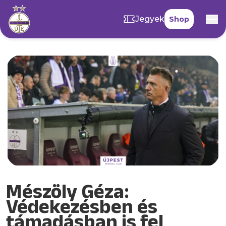
Jegyek
Shop
Mészöly Géza:
Védekezésben és
támadásban is fel