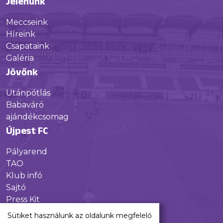
Jelenünk
Meccseink
Híreink
Csapataink
Galéria
Jövőnk
Utánpótlás
Babaváró
ajándékcsomag
Újpest FC
Pályarend
TAO
Klub infó
Sajtó
Press Kit
Újpest FC Shop
Sütiket használunk az oldalunk megfelelő