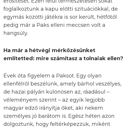
erősítését. Ezen felül természetesen sokat
foglalkoztunk a kapu előtti szituációkkal, de
egymás közötti játékra is sor került, hétfőtől
pedig már a Paks elleni meccsen volt a
hangsúly.
Ha már a hétvégi mérkőzésünket
említetted: mire számítasz a tolnaiak ellen?
Évek óta figyelem a Paksot. Egy olyan
ellenfélről beszélünk, amely bárhol veszélyes,
de hazai pályán különösen az, ráadásul –
véleményem szerint – az egyik legjobb
magyar edző irányítja őket, aki nekem
személyes jó barátom is. Egész héten azon
dolgoztunk, hogy feltérképezzük, miként