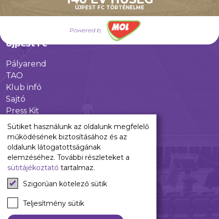
Utánpótlás
ÚJPEST FC TÖRTÉNELME
Babaváró
ajándékcsomag
Powered by
Újpest FC
Pályarend
TAO
Klub infó
Sajtó
Press Kit
Újpest FC Shop
Sütiket használunk az oldalunk megfelelő
Digitális felületeink
működésének biztosításához és az
oldalunk látogatottságának
Facebook
elemzéséhez. További részleteket a
sütitájékoztató
tartalmaz.
Instagram
Tiktok
Szigorúan kötelező sütik
Youtube
Spotify
Teljesítmény sütik