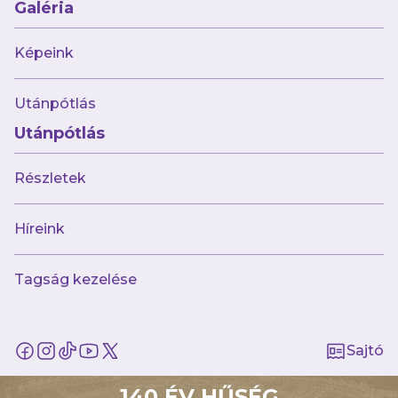
Galéria
Képeink
Utánpótlás
Utánpótlás
Részletek
Múltunk
Történelmünk
Híreink
Jelenünk
Tagság kezelése
Meccseink
Híreink
Csapataink
Galéria
Sajtó
Jövőnk
140 ÉV HŰSÉG