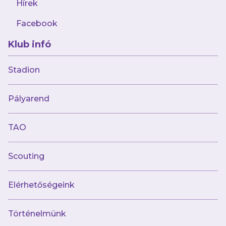
Hírek
Facebook
Klub infó
augusztus 6.
Stadion
A remekül rajtoló Kisvárdához
látogatunk
Pályarend
TAO
Scouting
Elérhetőségeink
Történelmünk
augusztus 5.
Nagyító alatt: Etienne Amenyido