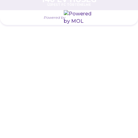
ÚJPEST FC TÖRTÉNELME
Powered by
Múltunk
Történelmünk
Jelenünk
Meccseink
Híreink
Csapataink
Galéria
Jövőnk
Utánpótlás
Babaváró
ajándékcsomag
Újpest FC