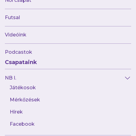
Női csapat
A MOL Magyar Kupa 3. körében a továbbjutás
Futsal
egy meccsen dől el, és amennyiben a rendes
játékidőben nem bírnak egymással a felek,
Videóink
úgy 2x15 perc hosszabbítás, majd szükség
esetén büntetőpárbaj dönt arról, ki jut a 4.
Podcastok
fordulóba.
Csapataink
NB I.
MOL MAGYAR KUPA, 3. FORDULÓ
Játékosok
Pécsi MFC – Újpest FC – szeptember 16.,
szombat, 16:45
Mérkőzések
Hírek
Facebook