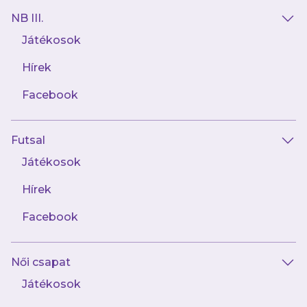
AJÁNLÓ
NB III.
Játékosok
Hírek
Facebook
Futsal
Játékosok
augusztus 6.
Hírek
"Mindent a helyén kell kezelnünk, egy
vereséget és egy győzelmet is"
Facebook
Női csapat
Játékosok