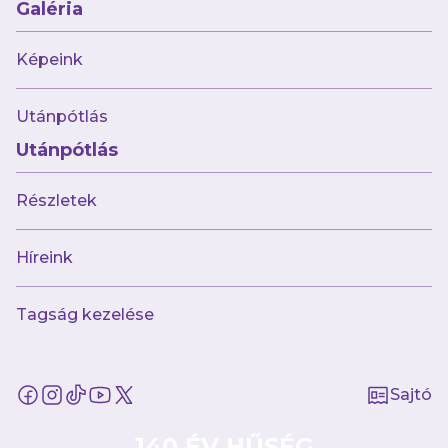
Galéria
(Újpest FC–DVSC)
Képeink
Utánpótlás
Utánpótlás
Részletek
Híreink
augusztus 5.
Heitor: „A futballban az a
Tagság kezelése
legfontosabb, hogy élvezd a játékot”
Sajtó
140 ÉV HŰSÉG