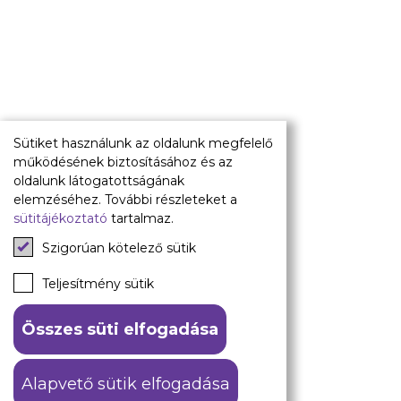
Pályarend
TAO
Klub infó
Sajtó
Press Kit
Újpest FC Shop
Sütiket használunk az oldalunk megfelelő
Digitális felületeink
működésének biztosításához és az
oldalunk látogatottságának
Facebook
elemzéséhez. További részleteket a
sütitájékoztató
tartalmaz.
Instagram
Tiktok
Szigorúan kötelező sütik
Youtube
Spotify
Teljesítmény sütik
Összes süti elfogadása
ÁSZF
Adatkezelési tájékoztató
Alapvető sütik elfogadása
© 2026 Újpest FC. #hajrálilák