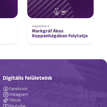
augusztus 4.
Markgráf Ákos
Koppenhágában folytatja
Digitális felületeink
Facebook
Instagram
Tiktok
Youtube