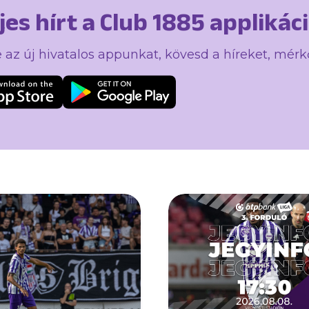
ljes hírt a Club 1885 appliká
e az új hivatalos appunkat, kövesd a híreket, mér