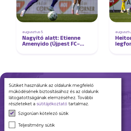
augusztus 5.
augusztu
Nagyító alatt: Etienne
Heitor
Amenyido (Újpest FC–
legfo
DVSC)
élvez
Sütiket használunk az oldalunk megfelelő
működésének biztosításához és az oldalunk
Múltunk
Jelenünk
látogatottságának elemzéséhez. További
részleteket a
sütitájékoztató
tartalmaz.
Történelmünk
Meccseink
Szigorúan kötelező sütik
Híreink
Csapataink
Teljesítmény sütik
Galéria