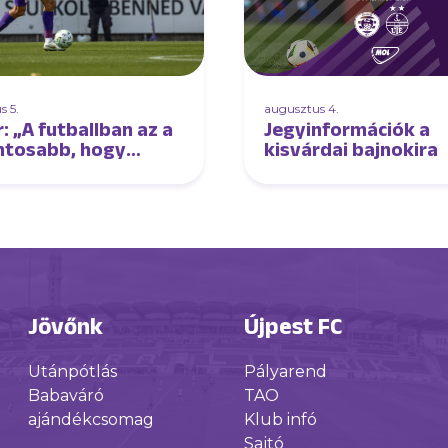
s 5.
augusztus 4.
: „A futballban az a
Jegyinformációk a
ntosabb, hogy
kisvárdai bajnokira
d a játékot”
Jövőnk
Újpest FC
Utánpótlás
Pályarend
Babaváró
TAO
ajándékcsomag
Klub infó
Sajtó