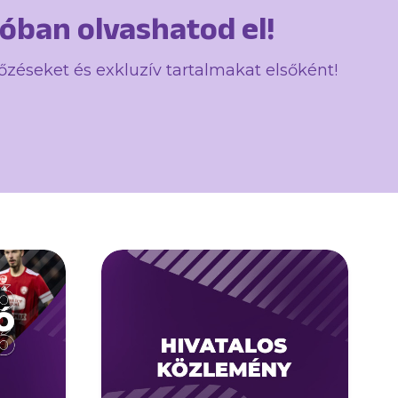
cióban olvashatod el!
kőzéseket és exkluzív tartalmakat elsőként!