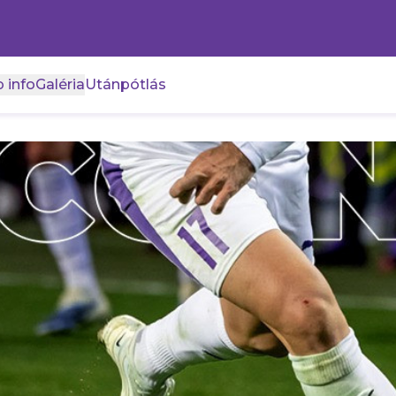
 info
Galéria
Utánpótlás