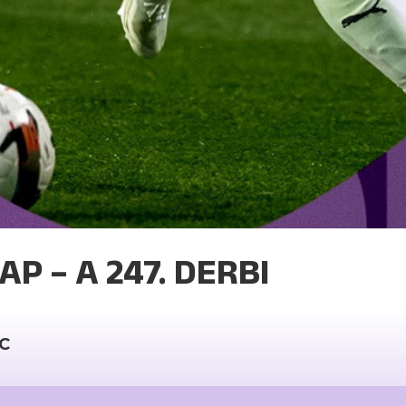
P – A 247. DERBI
TC