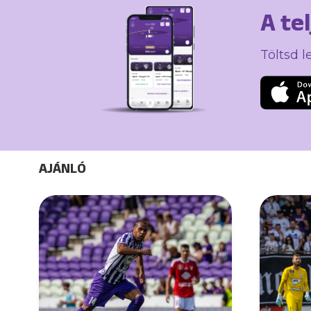
A te
Töltsd l
AJÁNLÓ