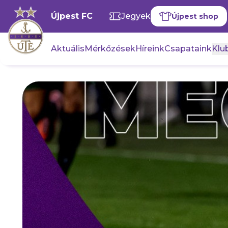
Újpest FC
Jegyek
Újpest shop
Aktuális
Mérkőzések
Híreink
Csapataink
Klub