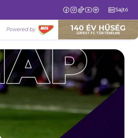
Sajtó
140 ÉV HŰSÉG
Powered by
ÚJPEST FC TÖRTÉNELME