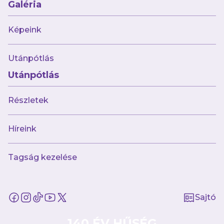
Galéria
A játékpercekre nem panaszkodhatsz,
hiszen alapembere voltál a Flora Tallinnak.
Képeink
Erre alapozva jó döntésnek tartod, hogy
visszamentél egy bő fél évre
?
Utánpótlás
Utánpótlás
Valóban, mind a 25 tétmérkőzésen pályára
léptem, többnyire kezdőként. Végig játékban
Részletek
voltam, a fizikai állapotomra sem lehet panasz,
újra visszanyertem a játékritmusom, az erőm,
Híreink
de ami a legfontosabb, hogy megjött az
önbizalmam. Sokat fejlődtem a
Tagság kezelése
labdakezelésben is, hiszen a Florával általában
mi birtokoltuk többet labdát. Játszhattam
Bajnokok Ligája- és Konferencia-liga-selejtezőt
Sajtó
is a lengyel és a román bajnok ellen, a
válogatottban is bizonyíthattam, ezekből mind
140 ÉV HŰSÉG