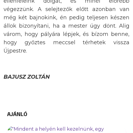
ellenfeleink dolgát, és minél előrébb
végezzünk. A selejtezők előtt azonban van
még két bajnokink, én pedig teljesen készen
állok bizonyítani, ha a mester úgy dönt. Alig
várom, hogy pályára lépjek, és bízom benne,
hogy győztes meccsel térhetek vissza
Újpestre.
BAJUSZ ZOLTÁN
AJÁNLÓ