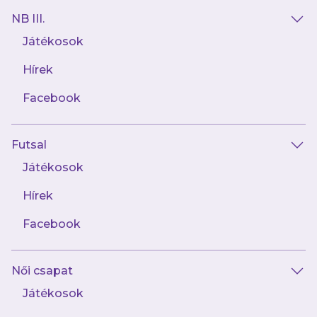
NB III.
Játékosok
Hírek
AJÁNLÓ
Facebook
Futsal
Játékosok
Hírek
Facebook
augusztus 9.
Női csapat
Galéria: Kisvárda - Újpest FC 2-4
Játékosok