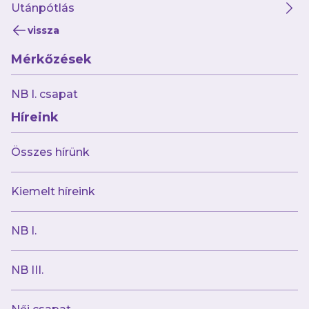
Utánpótlás
Klubunk és a középpályás hétfőn közös
vissza
megegyezéssel szerződést bontott, így a
Mérkőzések
német távozik csapatunktól.
NB I. csapat
Az Újpest FC köszöni Luis Jakobi munkáját, és
Híreink
sok sikert kíván neki.
Összes hírünk
Kiemelt híreink
NB I.
NB III.