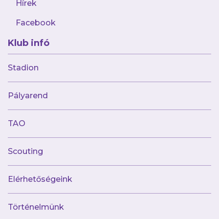
Hírek
Facebook
Klub infó
Stadion
Múltunk
Pályarend
Történelmünk
Jelenünk
TAO
Meccseink
Scouting
Híreink
Csapataink
Galéria
Elérhetőségeink
Jövőnk
Történelmünk
Utánpótlás