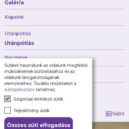
Babaváró
Galéria
ajándékcsomag
Újpest FC
Képeink
Pályarend
Utánpótlás
TAO
Klub infó
Utánpótlás
Sajtó
Press Kit
Részletek
Újpest FC Shop
Sütiket használunk az oldalunk megfelelő
Digitális felületeink
működésének biztosításához és az
Híreink
oldalunk látogatottságának
Facebook
elemzéséhez. További részleteket a
sütitájékoztató
tartalmaz.
Instagram
Tagság kezelése
Tiktok
Szigorúan kötelező sütik
Youtube
Spotify
Teljesítmény sütik
Sajtó
Összes süti elfogadása
140 ÉV HŰSÉG