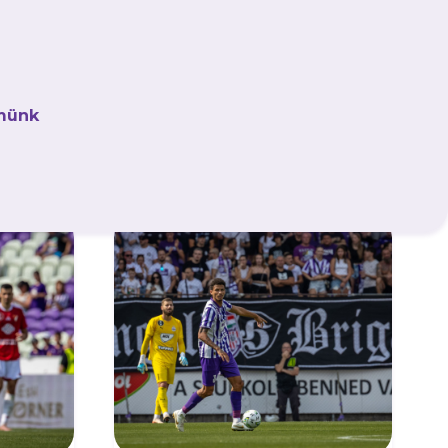
kőzéseket és exkluzív tartalmakat elsőként!
münk