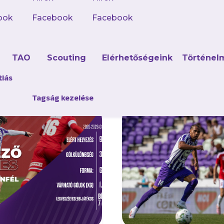
e az új hivatalos appunkat, kövesd a híreket, mér
ook
Facebook
Facebook
d
TAO
Scouting
Elérhetőségeink
Történel
tlás
Tagság kezelése