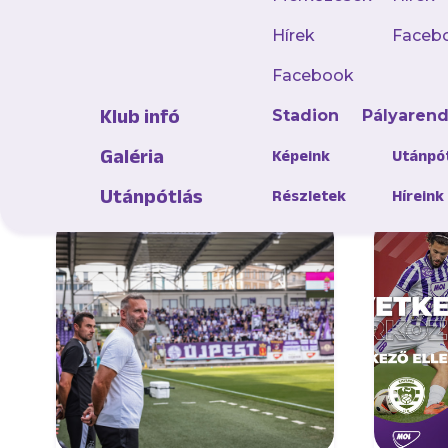
Töltsd l
Hírek
Faceb
Facebook
Klub infó
Stadion
Pályaren
Galéria
Képeink
Utánpó
AJÁNLÓ
Utánpótlás
Részletek
Híreink