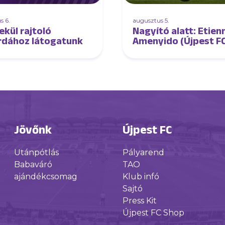
s 6.
augusztus 5.
ekül rajtoló
Nagyító alatt: Etien
rdához látogatunk
Amenyido (Újpest F
DVSC)
Jövőnk
Újpest FC
Utánpótlás
Pályarend
Babaváró
TAO
ajándékcsomag
Klub infó
Sajtó
Press Kit
Újpest FC Shop