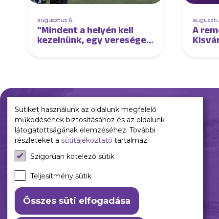
augusztus 6.
augusztu
"Mindent a helyén kell
A rem
kezelnünk, egy vereséget
Kisvá
és egy győzelmet is"
Sütiket használunk az oldalunk megfelelő
működésének biztosításához és az oldalunk
Múltunk
Jelenünk
látogatottságának elemzéséhez. További
részleteket a
sütitájékoztató
tartalmaz.
Történelmünk
Meccseink
Szigorúan kötelező sütik
Híreink
Csapataink
Teljesítmény sütik
Galéria
Összes süti elfogadása