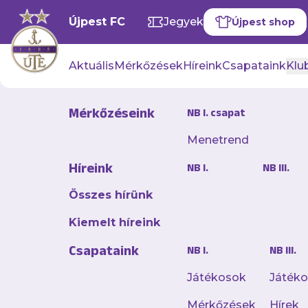
Újpest FC
Jegyek
Újpest shop
Aktuális
Mérkőzések
Híreink
Csapataink
Klub
Mérkőzéseink
NB I. csapat
Menetrend
Kvíz: DVSC 
Híreink
NB I.
NB III.
2026. május 16. 11:06
Összes hírünk
Ne maradj le a szezon
Kiemelt híreink
Csapataink
NB I.
NB III.
A te
Játékosok
Játék
Mérkőzések
Hírek