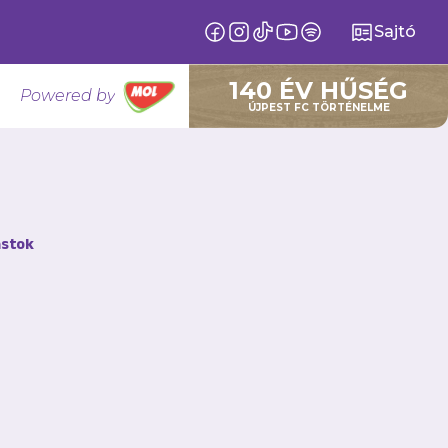
Sajtó
140 ÉV HŰSÉG
Powered by
ÚJPEST FC TÖRTÉNELME
stok
cióban olvashatod el!