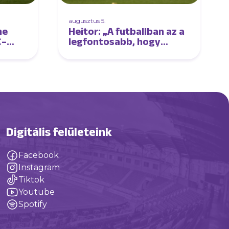
augusztus 5.
ne
Heitor: „A futballban az a
C–
legfontosabb, hogy
élvezd a játékot”
Digitális felületeink
Facebook
Instagram
Tiktok
Youtube
Spotify