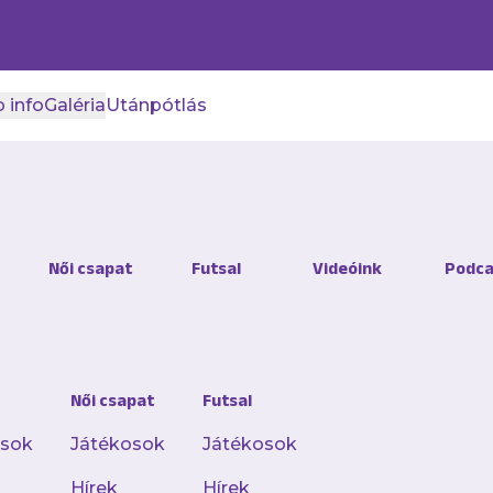
 info
Galéria
Utánpótlás
- Újpest FC
Női csapat
Futsal
Videóink
Podca
 utolsó kvízéről – töltsd ki Te is!
Női csapat
Futsal
ljes hírt a Club 1885 appliká
osok
Játékosok
Játékosok
Hírek
Hírek