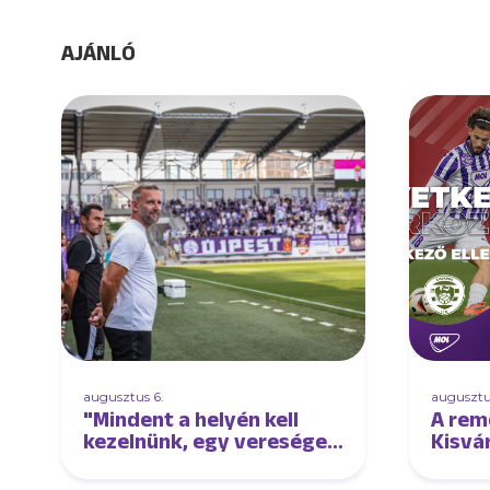
AJÁNLÓ
augusztus 6.
augusztu
"Mindent a helyén kell
A rem
kezelnünk, egy vereséget
Kisvá
és egy győzelmet is"