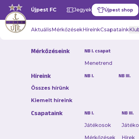
Újpest FC
Jegyek
Újpest shop
Aktuális
Mérkőzések
Híreink
Csapataink
Klub
Mérkőzéseink
NB I. csapat
Menetrend
Kétperces 
Híreink
NB I.
NB III.
maradtunk
Összes hírünk
2026. február 12. 10:00
Kiemelt híreink
Csapataink
NB I.
NB III.
Az Újpest 3-0-s ver
fordulójában.
Játékosok
Játék
Mérkőzések
Hírek