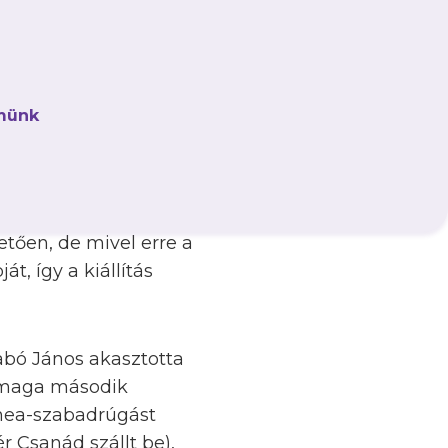
elvétve forogtak
 egy szabadrúgást
m tudott segíteni: a
d a középkezdés után
münk
.
 Csoboth
aztán nem mindennapi
etően, de mivel erre a
, így a kiállítás
abó János akasztotta
a maga második
anea-szabadrúgást
ér Csanád szállt be),