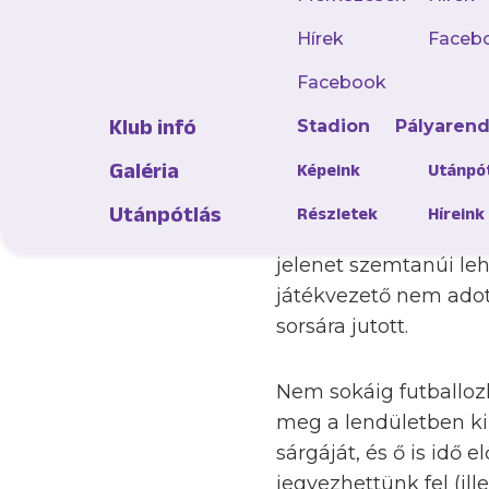
A mérkőzés elején in
Hírek
Faceb
veszélyben, de a kap
azért kellett hárítani
Facebook
24. minutumban Silye
Klub infó
Stadion
Pályaren
szinte azonnal Szabó 
Galéria
Képeink
Utánpó
A 35. percben kis híj
Utánpótlás
Részletek
Híreink
próbálkozásába az ut
jelenet szemtanúi leh
játékvezető nem adott
sorsára jutott.
Nem sokáig futballoz
meg a lendületben ki
sárgáját, és ő is id
jegyezhettünk fel (ill