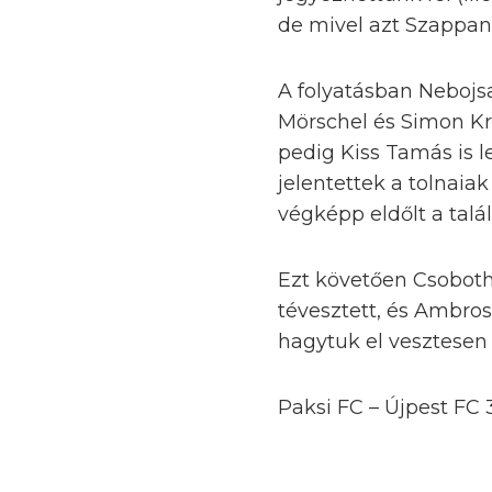
de mivel azt Szappano
A folyatásban Nebojsa
Mörschel és Simon Kris
pedig Kiss Tamás is le
jelentettek a tolnaiak
végképp eldőlt a talá
Ezt követően Csoboth
tévesztett, és Ambros
hagytuk el vesztesen
Paksi FC – Újpest FC 