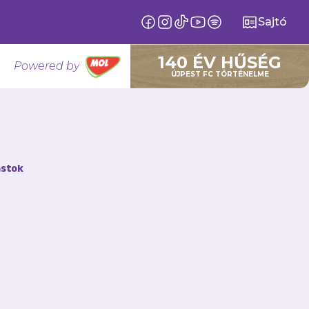
Sajtó
140 ÉV HŰSÉG
Powered by
ÚJPEST FC TÖRTÉNELME
ül
stok
ank Liga 4.