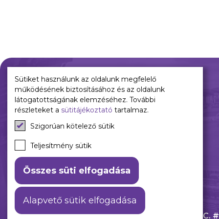
Sütiket használunk az oldalunk megfelelő
működésének biztosításához és az oldalunk
Múltunk
Jelenünk
látogatottságának elemzéséhez. További
részleteket a
sütitájékoztató
tartalmaz.
Történelmünk
Meccseink
Szigorúan kötelező sütik
Híreink
Csapataink
Teljesítmény sütik
Galéria
Összes süti elfogadása
Alapvető sütik elfogadása
ÁSZF
Adatkezelési tájékoztató
© 2026 Újpest FC. #h