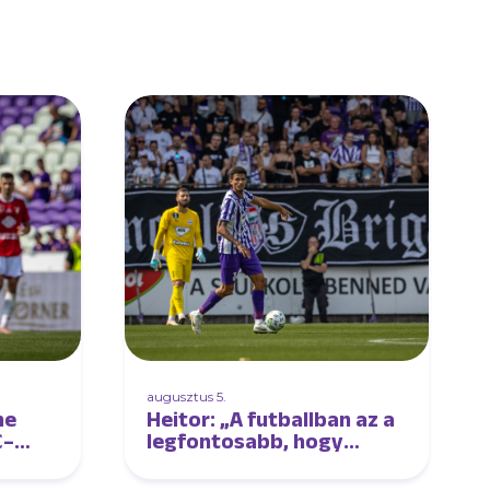
augusztus 5.
ne
Heitor: „A futballban az a
C–
legfontosabb, hogy
élvezd a játékot”