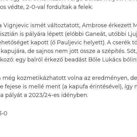
s védte, 2-0-val fordultak a felek.
 Vignjevic ismét változtatott, Ambrose érkezett 
ztián is pályára lépett (előbbi Ganeát, utóbbi Ljuj
hetőséget kapott (ő Pauljevic helyett). A cserék t
 kapujára, de sajnos nem jött össze a szépítés. Sőt
lkozó: egy balról érkező beadást Bőle Lukács bólin
 még kozmetikázhatott volna az eredményen, de 
e fejese is mellé ment (a kapufa érintésével), így 
 a pályát a 2023/24-es idényben.
3-0