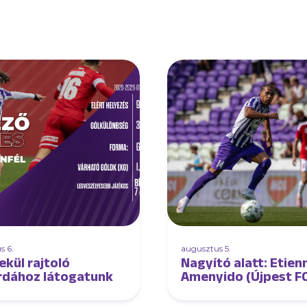
s 6.
augusztus 5.
ekül rajtoló
Nagyító alatt: Etien
rdához látogatunk
Amenyido (Újpest F
DVSC)