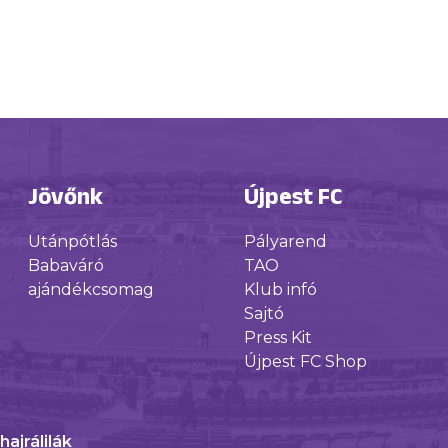
Jövőnk
Újpest FC
Utánpótlás
Pályarend
Babaváró
TAO
ajándékcsomag
Klub infó
Sajtó
Press Kit
Újpest FC Shop
ajrálilák