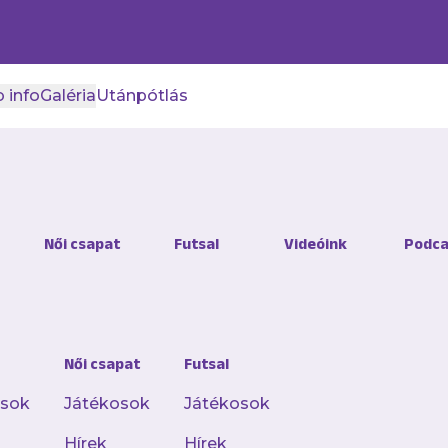
 info
Galéria
Utánpótlás
rövidzárlat után pont nélk
Női csapat
Futsal
Videóink
Podca
 Pakson
Női csapat
Futsal
eséget szenvedett a Paks otthonában, az OTP B
osok
Játékosok
Játékosok
Hírek
Hírek