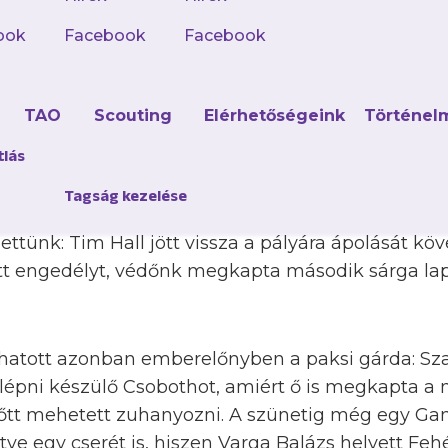
kább csak puhatolóztak a csapatok, a kapuk csak 
ook
Facebook
Facebook
uba az idei szezonban először bekerülő Banainak
a. Aztán jött egy kétperces rövidzárlat, amikor ő se
 megpattanó lövése kötött ki a bal alsóban, maj
d
TAO
Scouting
Elérhetőségeink
Történel
Bálint köszönt be, megduplázva ezzel a hazai fórt
tlás
án szépítettünk, de egy gyönyörű összjáték végén
Tagság kezelése
olsó pillanatban beleléptek. A 39. minutumban 
ettünk: Tim Hall jött vissza a pályára ápolását köv
 engedélyt, védőnk megkapta második sárga lapját
hatott azonban emberelőnyben a paksi gárda: Sz
lépni készülő Csobothot, amiért ő is megkapta 
ő előtt mehetett zuhanyozni. A szünetig még egy G
etve egy cserét is, hiszen Varga Balázs helyett Feh