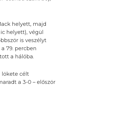
Mack helyett, majd
ic helyett), végül
öbbször is veszélyt
, a 79. percben
tott a hálóba.
lökete célt
maradt a 3-0 – először