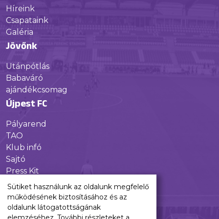
Híreink
Csapataink
Galéria
Jövőnk
Utánpótlás
Babaváró
ajándékcsomag
Újpest FC
Pályarend
TAO
Klub infó
Sajtó
Press Kit
Újpest FC Shop
Sütiket használunk az oldalunk megfelelő
Digitális felületeink
működésének biztosításához és az
oldalunk látogatottságának
Facebook
elemzéséhez. További részleteket a