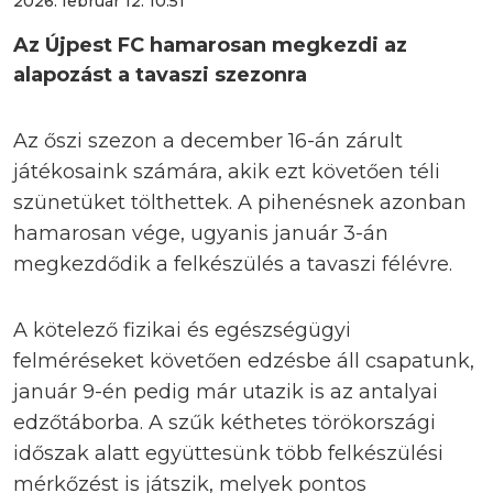
2026. február 12. 10:51
Az Újpest FC hamarosan megkezdi az
alapozást a tavaszi szezonra
Az őszi szezon a december 16-án zárult
játékosaink számára, akik ezt követően téli
szünetüket tölthettek. A pihenésnek azonban
hamarosan vége, ugyanis január 3-án
megkezdődik a felkészülés a tavaszi félévre.
A kötelező fizikai és egészségügyi
felméréseket követően edzésbe áll csapatunk,
január 9-én pedig már utazik is az antalyai
edzőtáborba. A szűk kéthetes törökországi
időszak alatt együttesünk több felkészülési
mérkőzést is játszik, melyek pontos