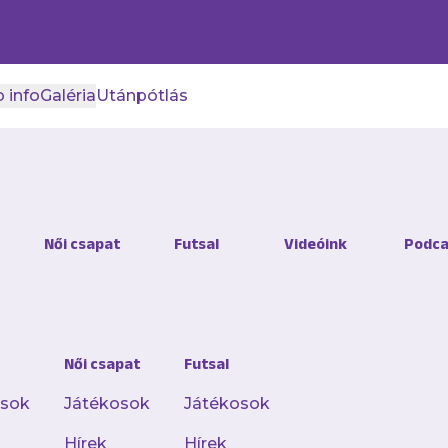
 info
Galéria
Utánpótlás
ásban estünk ki a Magyar
Női csapat
Futsal
Videóink
Podca
ntőben
rendes játékidőt követően hosszabbításban 1-2-r
Női csapat
Futsal
upa nyolcaddöntőjében.
osok
Játékosok
Játékosok
Hírek
Hírek