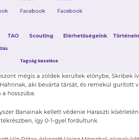
ook
Facebook
Facebook
tívabban kezdett a Paks, főleg éles beadásokkal p
bdákig jutott. A következő 10 perces periódusban 
d
TAO
Scouting
Elérhetőségeink
Történel
 Sasere és Ambrose erőből és sebességből többsz
ékrész legnagyobb hazai helyzete Ambrose előtt ad
tlás
ajd kiszorított helyzetből lőtt, de Simon hárított.
Tagság kezelése
zont mégis a zöldek kerültek előnybe, Skribek íve
 Hahnnak, aki bevárta társát, és remekül gurított 
a a hosszúba.
zer Banainak kellett védenie Haraszti kísérletén
tékrészben, így 0-1-gyel fordultunk.