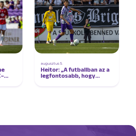
augusztus 5.
ne
Heitor: „A futballban az a
C–
legfontosabb, hogy
élvezd a játékot”