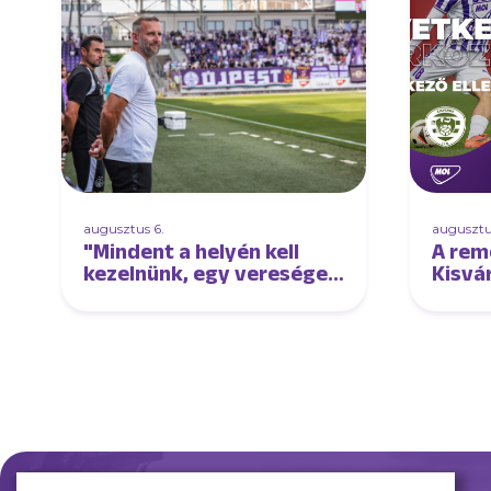
augusztus 6.
augusztu
"Mindent a helyén kell
A rem
kezelnünk, egy vereséget
Kisvá
és egy győzelmet is"