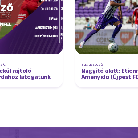
s 6.
augusztus 5.
ekül rajtoló
Nagyító alatt: Etien
rdához látogatunk
Amenyido (Újpest F
DVSC)