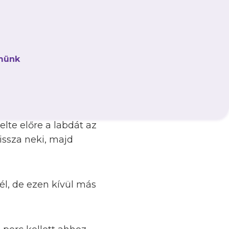
róbálkozott, de csak
már mi vettük át a
münk
ör is megverte a
ódott, aki
lte előre a labdát az
vissza neki, majd
él, de ezen kívül más