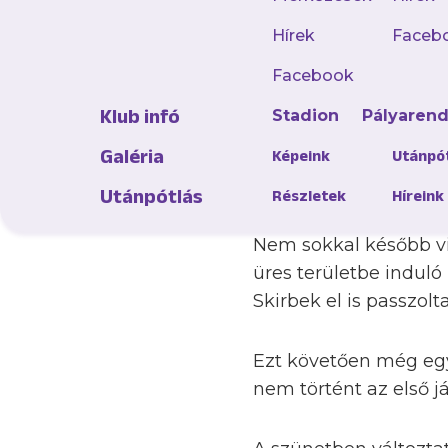
Hírek
Faceb
Az első 10 percben ak
Facebook
magasan föléfejelt la
Klub infó
Stadion
Pályaren
kezdeményezést, elől
Galéria
védősort. Az első ját
Képeink
Utánpó
megfutotta emberét, m
Utánpótlás
Részletek
Híreink
Nem sokkal később vis
üres területbe induló
Skirbek el is passzolt
Ezt követően még egys
nem történt az első já