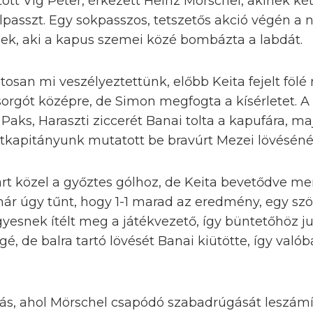
ott Víg Péter, érkezett Heinz Mörschel, akinek két
passzt. Egy sokpasszos, tetszetős akció végén a n
ek, aki a kapus szemei közé bombázta a labdát.
osan mi veszélyeztettünk, előbb Keita fejelt föl
orgót középre, de Simon megfogta a kísérletet. A
 Paks, Haraszti ziccerét Banai tolta a kapufára, m
kapitányunk mutatott be bravúrt Mezei lövésénél
rt közel a győztes gólhoz, de Keita bevetődve men
ár úgy tűnt, hogy 1-1 marad az eredmény, egy szög
yesnek ítélt meg a játékvezető, így büntetőhöz j
gé, de balra tartó lövését Banai kiütötte, így való
tás, ahol Mörschel csapódó szabadrúgását leszám