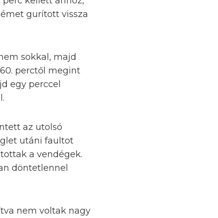
 perc kellett ahhoz,
émet gurított vissza
é nem sokkal, majd
 60. perctől megint
ajd egy perccel
.
tett az utolsó
let utáni faultot
utottak a vendégek.
ban döntetlennel
ítva nem voltak nagy