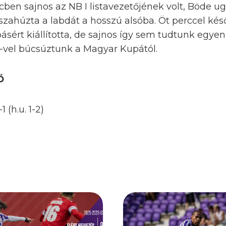
rcben sajnos az NB I listavezetőjének volt, Böde ug
sszahúzta a labdát a hosszú alsóba. Öt perccel ké
sért kiállította, de sajnos így sem tudtunk egyenl
2-vel búcsúztunk a Magyar Kupától.
Ő
 (h.u. 1-2)