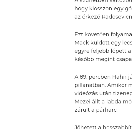
A szünetben változtat
hogy kiosszon egy gól
az érkező Radosevicn
Ezt követően folyamat
Mack küldött egy lecs
egyre feljebb lépett a
később megint csapat
A 89. percben Hahn já
pillanatban. Amikor m
videózás után tizeneg
Mezei állt a labda mö
zárult a párharc.
Jöhetett a hosszabbí