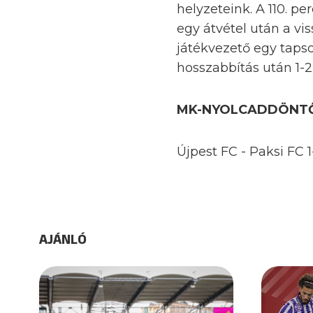
helyzeteink. A 110. pe
egy átvétel után a vi
játékvezető egy tapsoá
hosszabbítás után 1-
MK-NYOLCADDÖNT
Újpest FC - Paksi FC 1-1
AJÁNLÓ