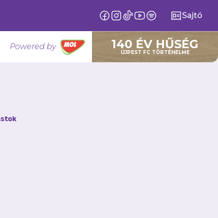
Sajtó
140 ÉV HŰSÉG
Powered by
ÚJPEST FC TÖRTÉNELME
 Kupa-
stok
e kapott ki a