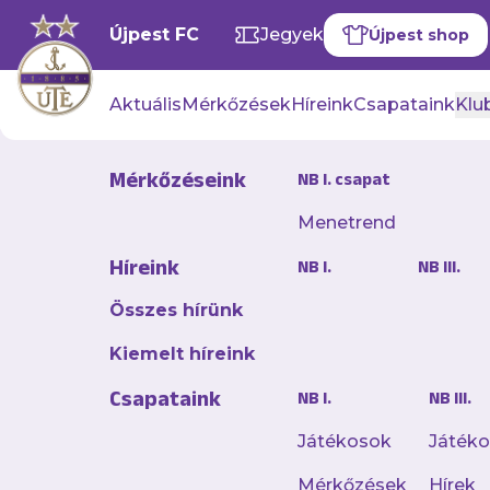
Újpest FC
Jegyek
Újpest shop
Aktuális
Mérkőzések
Híreink
Csapataink
Klub
Mérkőzéseink
NB I. csapat
Menetrend
Hosszabbít
Híreink
NB I.
NB III.
nyolcaddö
Összes hírünk
2026. február 12. 09:53
Kiemelt híreink
Az Újpest FC 1-1-es 
Csapataink
NB I.
NB III.
Pakstól a Magyar K
Játékosok
Játék
Mérkőzések
Hírek