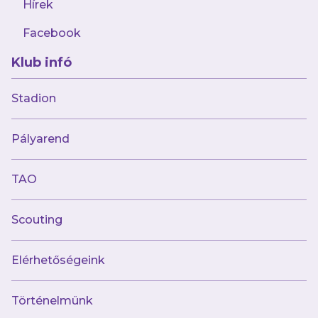
Hírek
Facebook
Klub infó
Stadion
Múltunk
Pályarend
Történelmünk
Jelenünk
TAO
Meccseink
Scouting
Híreink
Csapataink
Galéria
Elérhetőségeink
Jövőnk
Történelmünk
Utánpótlás