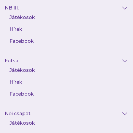
NB III.
Játékosok
Hírek
AJÁNLÓ
Facebook
Futsal
Játékosok
Hírek
Facebook
augusztus 8.
Női csapat
Így kezdünk Kisvárdán
Játékosok