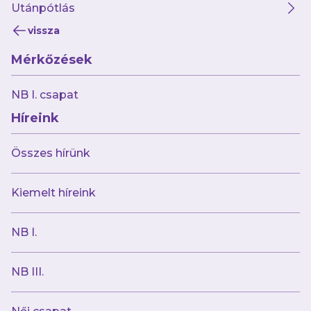
{source}{/source}
Utánpótlás
vissza
Mérkőzések
NB I. csapat
Híreink
Összes hírünk
Kiemelt híreink
NB I.
NB III.