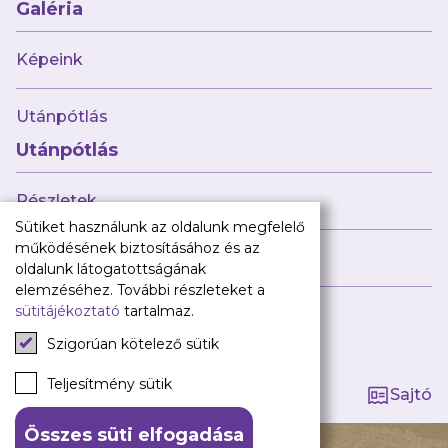
Babaváró
Galéria
ajándékcsomag
Újpest FC
Képeink
Pályarend
Utánpótlás
TAO
Klub infó
Utánpótlás
Sajtó
Press Kit
Részletek
Újpest FC Shop
Sütiket használunk az oldalunk megfelelő
Digitális felületeink
működésének biztosításához és az
Híreink
oldalunk látogatottságának
Facebook
elemzéséhez. További részleteket a
sütitájékoztató
tartalmaz.
Instagram
Tagság kezelése
Tiktok
Szigorúan kötelező sütik
Youtube
Spotify
Teljesítmény sütik
Sajtó
Összes süti elfogadása
140 ÉV HŰSÉG