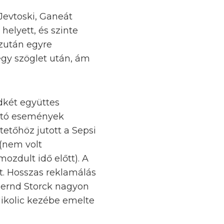
 Jevtoski, Ganeát
helyett, és szinte
Ezután egyre
gy szöglet után, ám
dkét együttes
tható események
etőhöz jutott a Sepsi
 (nem volt
ozdult idő előtt). A
tt. Hosszas reklamálás
Bernd Storck nagyon
 Nikolic kezébe emelte