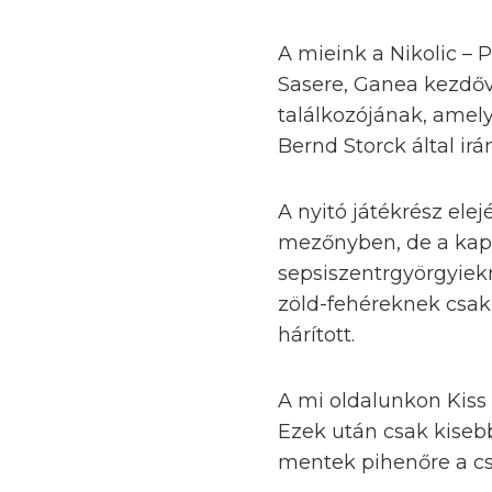
A mieink a Nikolic – P
Sasere, Ganea kezdőve
találkozójának, amel
Bernd Storck által ir
A nyitó játékrész ele
mezőnyben, de a kapu
sepsiszentrgyörgyiek
zöld-fehéreknek csak
hárított.
A mi oldalunkon Kiss t
Ezek után csak kisebb
mentek pihenőre a c