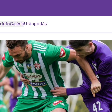
 info
Galéria
Utánpótlás