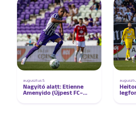
augusztus 5.
augusztu
Nagyító alatt: Etienne
Heitor
Amenyido (Újpest FC–
legfo
DVSC)
élvez