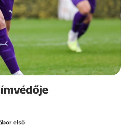
címvédője
ábor első