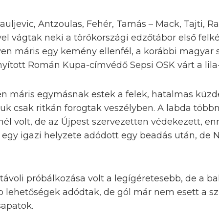
auljevic, Antzoulas, Fehér, Tamás – Mack, Tajti, Ra
l vágtak neki a törökországi edzőtábor első felké
yen máris egy kemény ellenfél, a korábbi magyar s
ányított Román Kupa-címvédő Sepsi OSK várt a lila
jén máris egymásnak estek a felek, hatalmas küzd
k csak ritkán forogtak veszélyben. A labda többn
nél volt, de az Újpest szervezetten védekezett, 
 egy igazi helyzete adódott egy beadás után, de 
ávoli próbálkozása volt a legígéretesebb, de a ball
 lehetőségek adódtak, de gól már nem esett a szü
sapatok.