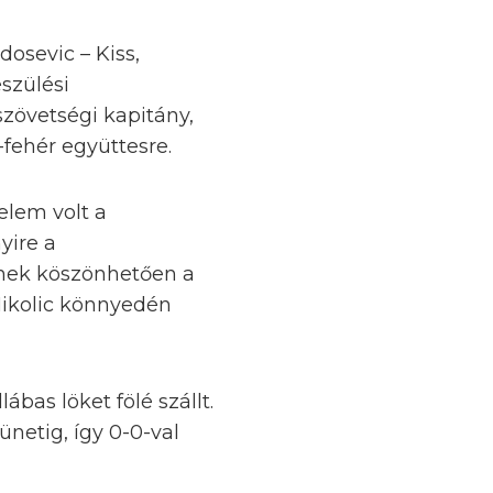
dosevic – Kiss,
szülési
zövetségi kapitány,
-fehér együttesre.
elem volt a
yire a
ennek köszönhetően a
Nikolic könnyedén
ábas löket fölé szállt.
netig, így 0-0-val