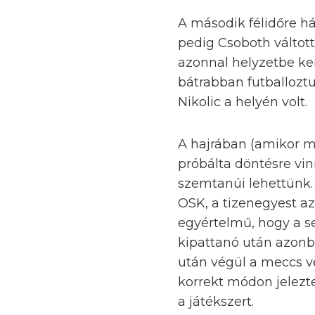
A második félidőre há
pedig Csoboth váltott
azonnal helyzetbe ker
bátrabban futballozt
Nikolic a helyén volt.
A hajrában (amikor m
próbálta döntésre vin
szemtanúi lehettünk.
OSK, a tizenegyest azo
egyértelmű, hogy a s
kipattanó után azonba
után végül a meccs v
korrekt módon jelezte
a játékszert.