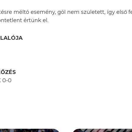
ítésre méltó esemény, gól nem született, így első f
tetlent értünk el.
GLALÓJA
KŐZÉS
K 0-0