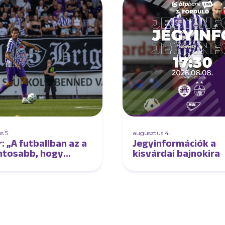
s 5.
augusztus 4.
: „A futballban az a
Jegyinformációk a
ntosabb, hogy
kisvárdai bajnokira
d a játékot”