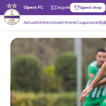
Újpest FC
Jegyek
Újpest shop
Aktuális
Mérkőzések
Híreink
Csapataink
Klub