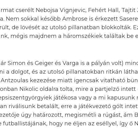
rmat cserélt Nebojsa Vignjevic, Fehért Hall, Tajtit
a. Nem sokkal később Ambrose is érkezett Sasere 
ült, de lövését az utolsó pillanatban blokkolták. 
unk, mégis majdnem a háromszékiek találtak be e
ár Simon és Geiger és Varga is a pályán volt) min
ni a dolgot, és az utolsó pillanatokban ritkán lá
 Antzoulas kezezése miatt igencsak vitatható bünt
nban Nikolic oldalra tolta, mire a partjelző intett
epsiszentgyörgyiek játékosa vagy a mi kapusunk m
n riválisunk betalált, erre a játékvezető gólt inte
ezetője úgy határozott, megismétli a rúgást, ám 
 futballistájának, hogy ne éljen az eséllyel, így ő