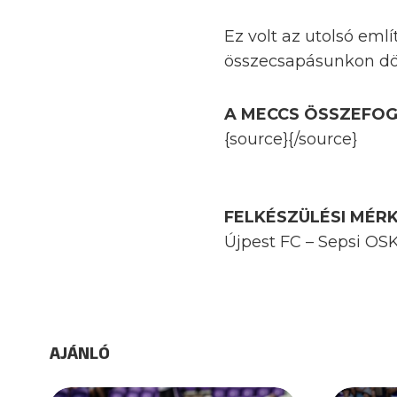
Ez volt az utolsó eml
összecsapásunkon dön
A MECCS ÖSSZEFO
{source}{/source}
FELKÉSZÜLÉSI MÉR
Újpest FC – Sepsi OS
AJÁNLÓ