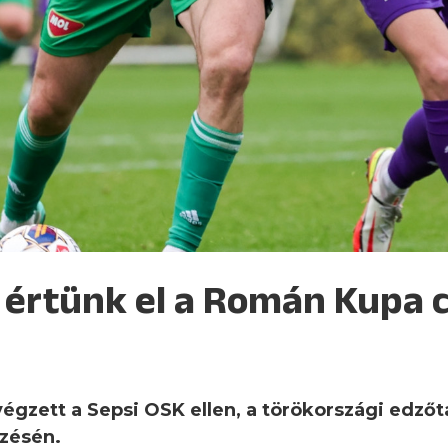
 értünk el a Román Kupa 
végzett a Sepsi OSK ellen, a törökországi edzőt
zésén.