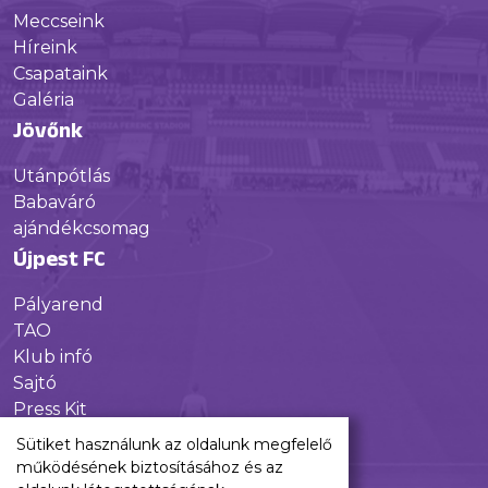
Meccseink
Híreink
Csapataink
Galéria
Jövőnk
Utánpótlás
Babaváró
ajándékcsomag
Újpest FC
Pályarend
TAO
Klub infó
Sajtó
Press Kit
Újpest FC Shop
Sütiket használunk az oldalunk megfelelő
Digitális felületeink
működésének biztosításához és az