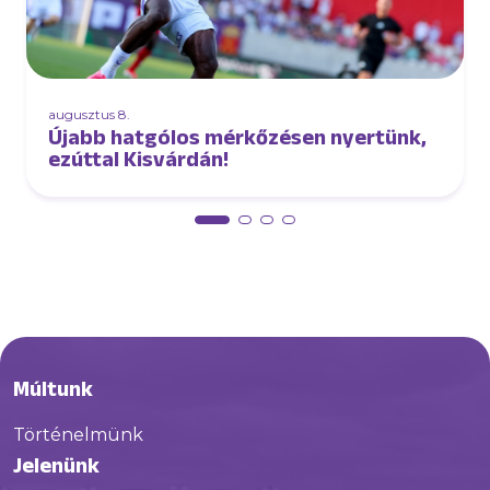
augusztus 8.
Újabb hatgólos mérkőzésen nyertünk,
ezúttal Kisvárdán!
Múltunk
Történelmünk
Jelenünk