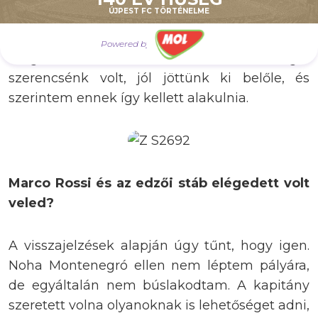
ÚJPEST FC TÖRTÉNELME
lehozni valakit. Azon a meccsen egyébként
van egy kis hiányérzetem, hiszen
Powered by
magabiztosan vezethettünk volna, de végül
szerencsénk volt, jól jöttünk ki belőle, és
szerintem ennek így kellett alakulnia.
Marco Rossi és az edzői stáb elégedett volt
veled?
A visszajelzések alapján úgy tűnt, hogy igen.
Noha Montenegró ellen nem léptem pályára,
de egyáltalán nem búslakodtam. A kapitány
szeretett volna olyanoknak is lehetőséget adni,