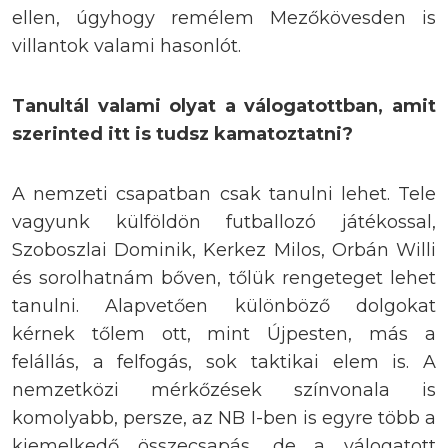
ellen, úgyhogy remélem Mezőkövesden is
villantok valami hasonlót.
Tanultál valami olyat a válogatottban, amit
szerinted itt is tudsz kamatoztatni?
A nemzeti csapatban csak tanulni lehet. Tele
vagyunk külföldön futballozó játékossal,
Szoboszlai Dominik, Kerkez Milos, Orbán Willi
és sorolhatnám bőven, tőlük rengeteget lehet
tanulni. Alapvetően különböző dolgokat
kérnek tőlem ott, mint Újpesten, más a
felállás, a felfogás, sok taktikai elem is. A
nemzetközi mérkőzések színvonala is
komolyabb, persze, az NB I-ben is egyre több a
kiemelkedő összecsapás, de a válogatott