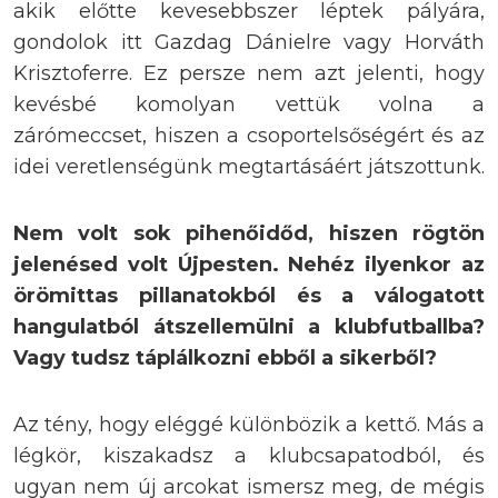
akik előtte kevesebbszer léptek pályára,
gondolok itt Gazdag Dánielre vagy Horváth
Krisztoferre. Ez persze nem azt jelenti, hogy
kevésbé komolyan vettük volna a
zárómeccset, hiszen a csoportelsőségért és az
idei veretlenségünk megtartásáért játszottunk.
Nem volt sok pihenőidőd, hiszen rögtön
jelenésed volt Újpesten. Nehéz ilyenkor az
örömittas pillanatokból és a válogatott
hangulatból átszellemülni a klubfutballba?
Vagy tudsz táplálkozni ebből a sikerből?
Az tény, hogy eléggé különbözik a kettő. Más a
légkör, kiszakadsz a klubcsapatodból, és
ugyan nem új arcokat ismersz meg, de mégis