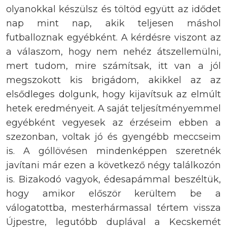
olyanokkal készülsz és töltöd együtt az idődet
nap mint nap, akik teljesen máshol
futballoznak egyébként. A kérdésre viszont az
a válaszom, hogy nem nehéz átszellemülni,
mert tudom, mire számítsak, itt van a jól
megszokott kis brigádom, akikkel az az
elsődleges dolgunk, hogy kijavítsuk az elmúlt
hetek eredményeit. A saját teljesítményemmel
egyébként vegyesek az érzéseim ebben a
szezonban, voltak jó és gyengébb meccseim
is. A góllövésen mindenképpen szeretnék
javítani már ezen a következő négy találkozón
is. Bizakodó vagyok, édesapámmal beszéltük,
hogy amikor először kerültem be a
válogatottba, mesterhármassal tértem vissza
Újpestre, legutóbb duplával a Kecskemét