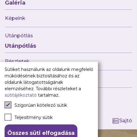
Babaváró
Galéria
ajándékcsomag
Újpest FC
Képeink
Pályarend
Utánpótlás
TAO
Klub infó
Utánpótlás
Sajtó
Press Kit
Részletek
Újpest FC Shop
Sütiket használunk az oldalunk megfelelő
Digitális felületeink
működésének biztosításához és az
Híreink
oldalunk látogatottságának
Facebook
elemzéséhez. További részleteket a
sütitájékoztató
tartalmaz.
Instagram
Tagság kezelése
Tiktok
Szigorúan kötelező sütik
Youtube
Spotify
Teljesítmény sütik
Sajtó
Összes süti elfogadása
140 ÉV HŰSÉG