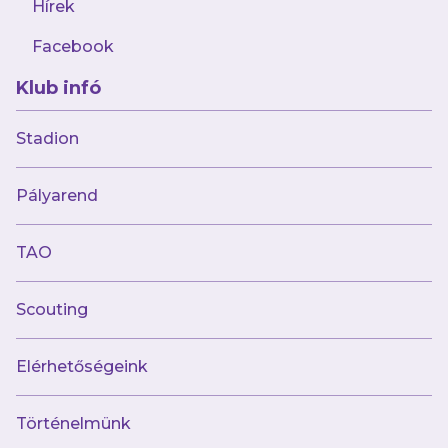
Hírek
Újabb hatgólos mérkőzésen nyertünk,
ezúttal Kisvárdán!
Facebook
Klub infó
Stadion
Múltunk
Pályarend
Történelmünk
Jelenünk
TAO
Meccseink
Scouting
Híreink
Csapataink
Galéria
Elérhetőségeink
Jövőnk
Történelmünk
Utánpótlás