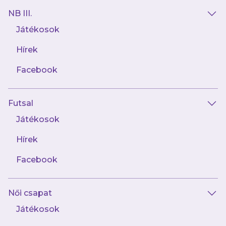
mérkőzéseket és exkluzív tartalmakat elsőként!
NB III.
Játékosok
Hírek
Facebook
AJÁNLÓ
Futsal
Játékosok
Hírek
Facebook
Női csapat
Játékosok
augusztus 8.