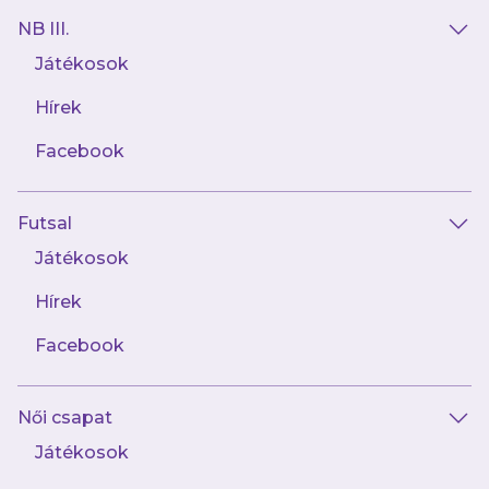
NB III.
Játékosok
Hírek
AJÁNLÓ
Facebook
Futsal
Játékosok
Hírek
Facebook
augusztus 6.
Női csapat
"Mindent a helyén kell kezelnünk, egy
vereséget és egy győzelmet is"
Játékosok