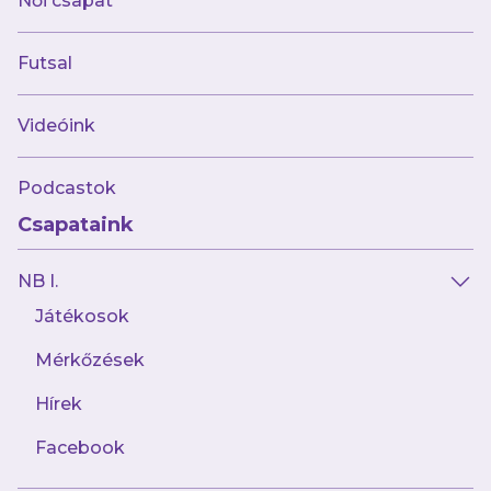
Női csapat
Futsal
Videóink
Podcastok
Csapataink
NB I.
Játékosok
Mérkőzések
Hírek
Facebook