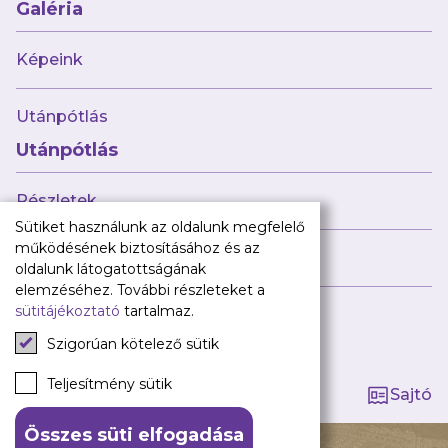
Babaváró
Galéria
ajándékcsomag
Újpest FC
Képeink
Pályarend
Utánpótlás
TAO
Klub infó
Utánpótlás
Sajtó
Press Kit
Részletek
Újpest FC Shop
Sütiket használunk az oldalunk megfelelő
Digitális felületeink
működésének biztosításához és az
Híreink
oldalunk látogatottságának
Facebook
elemzéséhez. További részleteket a
sütitájékoztató
tartalmaz.
Instagram
Tagság kezelése
Tiktok
Szigorúan kötelező sütik
Youtube
Spotify
Teljesítmény sütik
Sajtó
Összes süti elfogadása
140 ÉV HŰSÉG