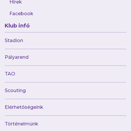
Hírek
Facebook
Klub infó
Stadion
Múltunk
Pályarend
Történelmünk
Jelenünk
TAO
Meccseink
Scouting
Híreink
Csapataink
Galéria
Elérhetőségeink
Jövőnk
Történelmünk
Utánpótlás