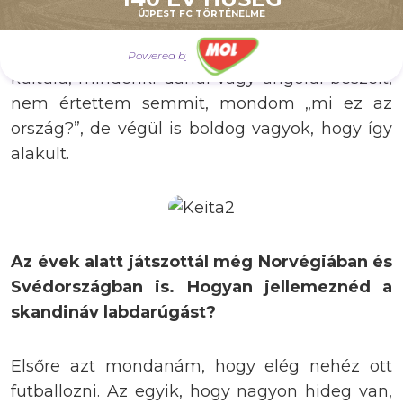
akadémián, iskolába jártam, megszokja az
ÚJPEST FC TÖRTÉNELME
ember. A gond inkább az volt, hogy teljesen
más világba csöppentem. Hideg volt, új
Powered by
kultúra, mindenki dánul vagy angolul beszélt,
nem értettem semmit, mondom „mi ez az
ország?”, de végül is boldog vagyok, hogy így
alakult.
Az évek alatt játszottál még Norvégiában és
Svédországban is. Hogyan jellemeznéd a
skandináv labdarúgást?
Elsőre azt mondanám, hogy elég nehéz ott
futballozni. Az egyik, hogy nagyon hideg van,