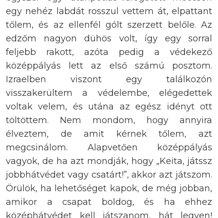
egy nehéz labdát rosszul vettem át, elpattant
tőlem, és az ellenfél gólt szerzett belőle. Az
edzőm nagyon dühös volt, így egy sorral
feljebb rakott, azóta pedig a védekező
középpályás lett az első számú posztom.
Izraelben viszont egy találkozón
visszakerültem a védelembe, elégedettek
voltak velem, és utána az egész idényt ott
töltöttem. Nem mondom, hogy annyira
élveztem, de amit kérnek tőlem, azt
megcsinálom. Alapvetően középpályás
vagyok, de ha azt mondják, hogy „Keita, játssz
jobbhátvédet vagy csatárt!”, akkor azt játszom.
Örülök, ha lehetőséget kapok, de még jobban,
amikor a csapat boldog, és ha ehhez
középhátvédet kell játszanom, hát legyen!