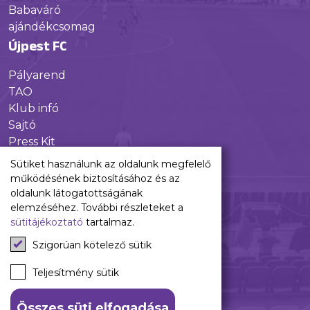
Babaváró
ajándékcsomag
Újpest FC
Pályarend
TAO
Klub infó
Sajtó
Press Kit
Újpest FC Shop
Sütiket használunk az oldalunk megfelelő
Digitális felületeink
működésének biztosításához és az
oldalunk látogatottságának
Facebook
elemzéséhez. További részleteket a
sütitájékoztató
tartalmaz.
Instagram
Tiktok
Szigorúan kötelező sütik
Youtube
Spotify
Teljesítmény sütik
Összes süti elfogadása