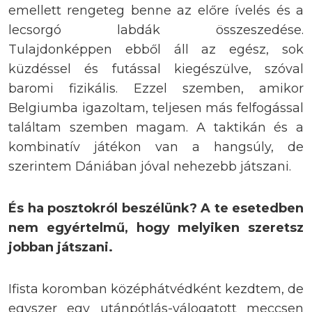
emellett rengeteg benne az előre ívelés és a
lecsorgó labdák összeszedése.
Tulajdonképpen ebből áll az egész, sok
küzdéssel és futással kiegészülve, szóval
baromi fizikális. Ezzel szemben, amikor
Belgiumba igazoltam, teljesen más felfogással
találtam szemben magam. A taktikán és a
kombinatív játékon van a hangsúly, de
szerintem Dániában jóval nehezebb játszani.
És ha posztokról beszélünk? A te esetedben
nem egyértelmű, hogy melyiken szeretsz
jobban játszani.
Ifista koromban középhátvédként kezdtem, de
egyszer egy utánpótlás-válogatott meccsen