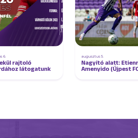
s 6.
augusztus 5.
ekül rajtoló
Nagyító alatt: Etien
rdához látogatunk
Amenyido (Újpest F
DVSC)