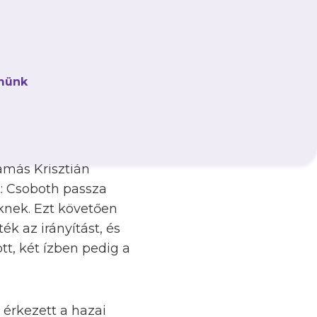
kább a mezőnyben
: előbb egy
övését Molnár
münk
n a gólvonalon. Aztán
dásra, visszagurított,
amás Krisztián
: Csoboth passza
eknek. Ezt követően
ék az irányítást, és
tt, két ízben pedig a
 érkezett a hazai