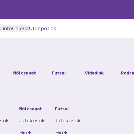
 info
Galéria
Utánpótlás
 csúszott ki a kezünkből 
Női csapat
Futsal
Videóink
Podca
döntetlent játszott a ZTE FC vendégeként az OT
Női csapat
Futsal
ereséggel a hátunk mögött érkeztünk Zalaegerszegr
osok
Játékosok
Játékosok
et vessünk a nyeretlenségi szériánknak.
Hírek
Hírek