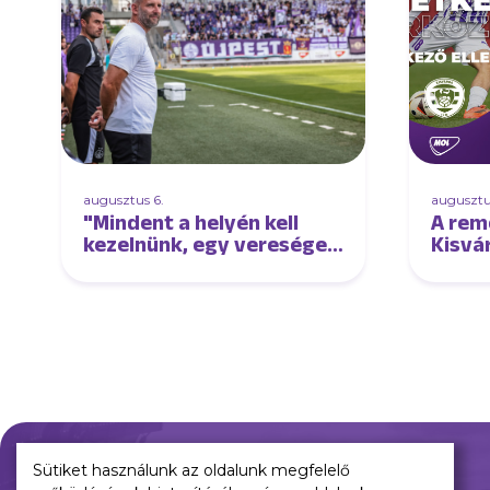
augusztus 6.
augusztu
"Mindent a helyén kell
A rem
kezelnünk, egy vereséget
Kisvá
és egy győzelmet is"
Sütiket használunk az oldalunk megfelelő