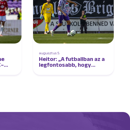
augusztus 5.
ne
Heitor: „A futballban az a
C–
legfontosabb, hogy
élvezd a játékot”