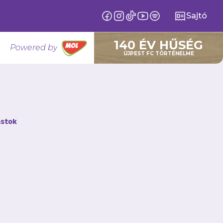
Sajtó
140 ÉV HŰSÉG
Powered by
ÚJPEST FC TÖRTÉNELME
a győzelem
stok
P Bank Liga 16.
e, azzal a feltett