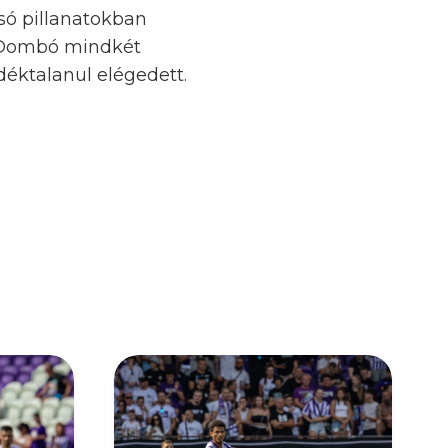
lsó pillanatokban
de Dombó mindkét
adéktalanul elégedett.