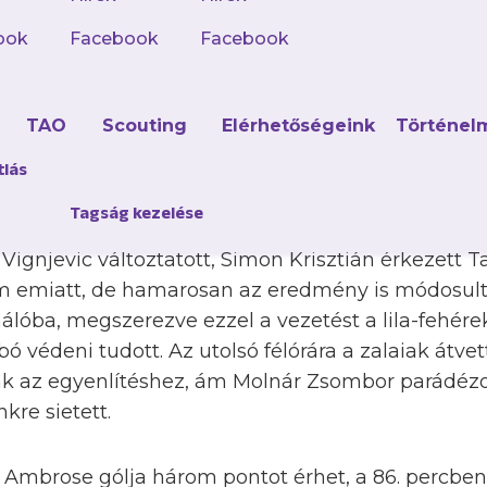
ook
Facebook
Facebook
idejének nagy része nem hozott sok helyzetet, in
lek. A hajrára aztán megélénkültek az események
uthattak volna előnyhöz a hazaiak, ám Németh l
d
TAO
Scouting
Elérhetőségeink
Történel
zet ismétlését pedig Kastrati mentette nagyszerűe
y lehetőséget: Ambrose csapott le egy rövid hazaa
tlás
róbálkozását blokkolták a védők.
Tagság kezelése
ignjevic változtatott, Simon Krisztián érkezett T
m emiatt, de hamarosan az eredmény is módosult
álóba, megszerezve ezzel a vezetést a lila-fehér
 védeni tudott. Az utolsó félórára a zalaiak átvett
tak az egyenlítéshez, ám Molnár Zsombor parádézo
kre sietett.
 Ambrose gólja három pontot érhet, a 86. percben