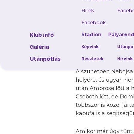
Hírek
Faceb
A találkozó első fél
gyűrték egymást a fe
Facebook
ellentámadás végén j
Klub infó
Stadion
Pályaren
bravúrral védte, Croi
mi is elpuskáztunk eg
Galéria
Képeink
Utánpó
ám az érkező Varga p
Utánpótlás
Részletek
Híreink
A szünetben Nebojsa V
helyére, és ugyan ne
után Ambrose lőtt a h
Csoboth lőtt, de Dombó
többször is közel jár
kapufa is a segítségün
Amikor már úgy tűnt,