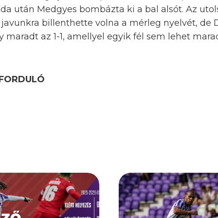
labda után Medgyes bombázta ki a bal alsót. Az uto
i javunkra billenthette volna a mérleg nyelvét, 
így maradt az 1-1, amellyel egyik fél sem lehet mar
. FORDULÓ
1