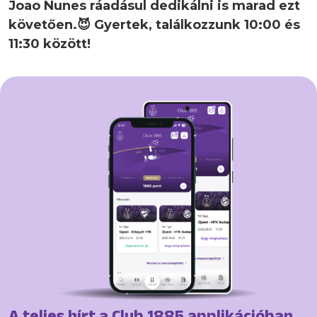
Joao Nunes ráadásul dedikálni is marad ezt
követően.😈 Gyertek, találkozzunk 10:00 és
11:30 között!
A teljes hírt a Club 1885 applikációban