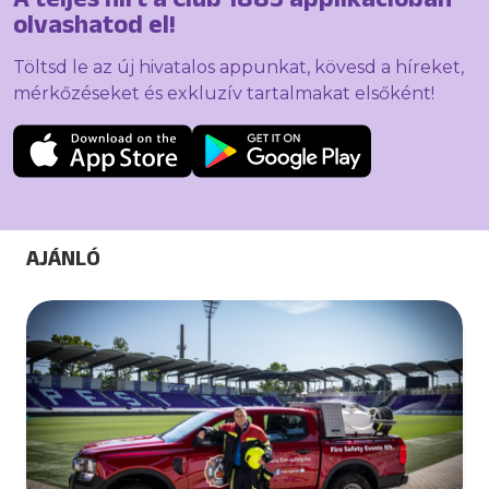
olvashatod el!
Töltsd le az új hivatalos appunkat, kövesd a híreket,
mérkőzéseket és exkluzív tartalmakat elsőként!
AJÁNLÓ