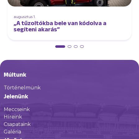
augusztus 1.
„A tűzoltókba bele van kódolva a
segíteni akarás”
Múltunk
Történelmünk
Jelenünk
Meccseink
Híreink
Csapataink
Galéria