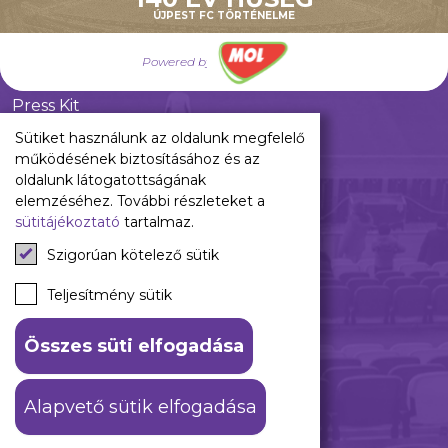
Pályarend
ÚJPEST FC TÖRTÉNELME
TAO
Klub infó
Powered by
Sajtó
Press Kit
Újpest FC Shop
Sütiket használunk az oldalunk megfelelő
Digitális felületeink
működésének biztosításához és az
oldalunk látogatottságának
Facebook
elemzéséhez. További részleteket a
sütitájékoztató
tartalmaz.
Instagram
Tiktok
Szigorúan kötelező sütik
Youtube
Spotify
Teljesítmény sütik
Összes süti elfogadása
ÁSZF
Adatkezelési tájékoztató
Alapvető sütik elfogadása
© 2026 Újpest FC. #hajrálilák