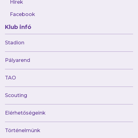
Hírek
AJÁNLÓ
Facebook
Klub infó
Stadion
Pályarend
TAO
augusztus 1.
„A tűzoltókba bele van kódolva a
Scouting
segíteni akarás”
Elérhetőségeink
Történelmünk