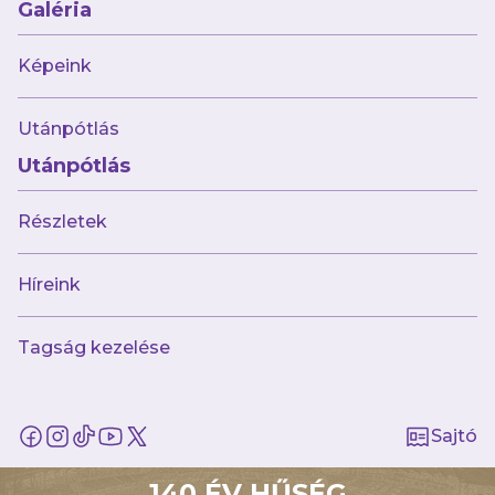
Galéria
Képeink
Múltunk
Utánpótlás
Történelmünk
Utánpótlás
Jelenünk
Meccseink
Részletek
Híreink
Csapataink
Híreink
Galéria
Jövőnk
Tagság kezelése
Utánpótlás
Babaváró
ajándékcsomag
Sajtó
Újpest FC
140 ÉV HŰSÉG