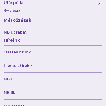
Utánpótlás
Amint arról beszámoltunk, az Újpest FC a
vissza
környezettudatosság területén tett komoly
Mérkőzések
lépést: a szombati, MTK elleni OTP Bank Liga-
meccsen büféinkben már elérhető lesz az
NB I. csapat
újrapohár-rendszer, amelynek köszönhetően
Híreink
klubunk utat mutat a hulladékcsökkentés és a
fenntarthatóság útján.
Összes hírünk
Klubunk természetesen szeretett volna nem
Kiemelt híreink
csak a bolygó, de szurkolóink kedvében is
járni: a tartós használatra tervezett poharakon
NB I.
legendás játékosaink szerepelnek, és így
minden hazai találkozón egy újabb legendával
NB III.
találkozhattok. Gyűjtsétek össze mindet!