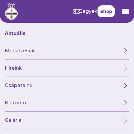
Jegyek
Shop
Aktuális
Heti program 04.20-26.
Mérkőzések
2026. április 20. 13:06
Híreink
Csapataink
Klub infó
Galéria