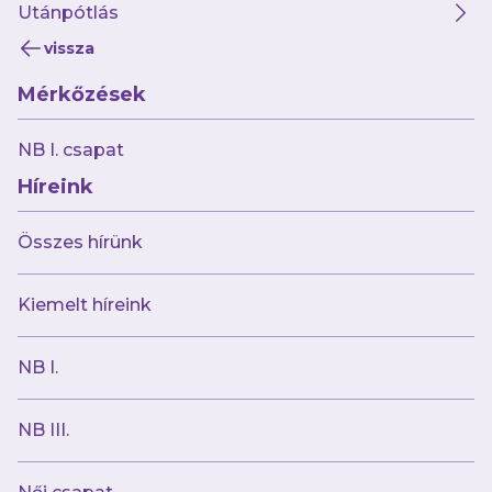
Utánpótlás
vissza
Mérkőzések
NB I. csapat
Híreink
Összes hírünk
Kiemelt híreink
NB I.
NB III.