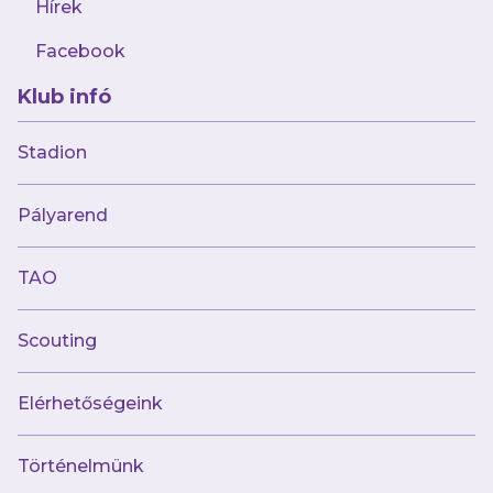
Hírek
Facebook
Klub infó
Stadion
Múltunk
Pályarend
Történelmünk
Jelenünk
TAO
Meccseink
Scouting
Híreink
Csapataink
Galéria
Elérhetőségeink
Jövőnk
Történelmünk
Utánpótlás