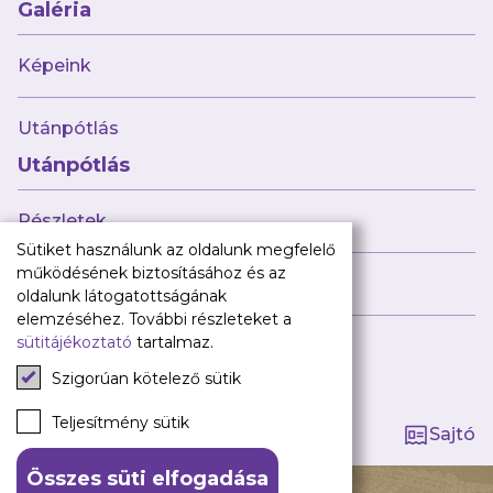
Babaváró
Galéria
ajándékcsomag
Újpest FC
Képeink
Pályarend
Utánpótlás
TAO
Klub infó
Utánpótlás
Sajtó
Press Kit
Részletek
Újpest FC Shop
Sütiket használunk az oldalunk megfelelő
Digitális felületeink
működésének biztosításához és az
Híreink
oldalunk látogatottságának
Facebook
elemzéséhez. További részleteket a
sütitájékoztató
tartalmaz.
Instagram
Tagság kezelése
Tiktok
Szigorúan kötelező sütik
Youtube
Spotify
Teljesítmény sütik
Sajtó
Összes süti elfogadása
140 ÉV HŰSÉG