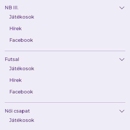
NB III.
Játékosok
Hírek
AJÁNLÓ
Facebook
Futsal
Játékosok
Hírek
Facebook
augusztus 1.
Női csapat
„A tűzoltókba bele van kódolva a
segíteni akarás”
Játékosok