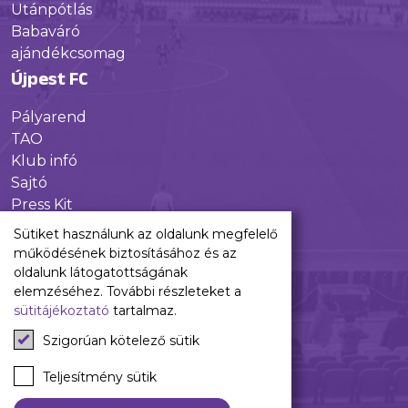
Utánpótlás
Babaváró
ajándékcsomag
Újpest FC
Pályarend
TAO
Klub infó
Sajtó
Press Kit
Újpest FC Shop
Sütiket használunk az oldalunk megfelelő
Digitális felületeink
működésének biztosításához és az
oldalunk látogatottságának
Facebook
elemzéséhez. További részleteket a
sütitájékoztató
tartalmaz.
Instagram
Tiktok
Szigorúan kötelező sütik
Youtube
Spotify
Teljesítmény sütik