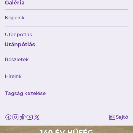
Galéria
Törzsszurkoló:
–40%
Képeink
Utánpótlás
AJÁNLÓ
Utánpótlás
Részletek
Híreink
Tagság kezelése
Sajtó
augusztus 1.
„A tűzoltókba bele van kódolva a
segíteni akarás”
140 ÉV HŰSÉG