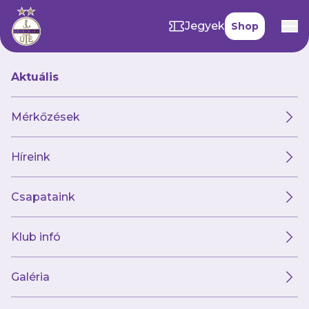
Jegyek
Shop
Aktuális
Mérkőzések
Híreink
Csapataink
Klub infó
Csoboth Kevin
készülhet Szerbia és
Galéria
Csehország ellen!