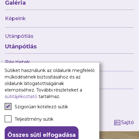
Babaváró
Galéria
ajándékcsomag
Újpest FC
Képeink
Pályarend
Utánpótlás
TAO
Klub infó
Utánpótlás
Sajtó
Press Kit
Részletek
Újpest FC Shop
Sütiket használunk az oldalunk megfelelő
Digitális felületeink
működésének biztosításához és az
Híreink
oldalunk látogatottságának
Facebook
elemzéséhez. További részleteket a
sütitájékoztató
tartalmaz.
Instagram
Tagság kezelése
Tiktok
Szigorúan kötelező sütik
Youtube
Spotify
Teljesítmény sütik
Sajtó
Összes süti elfogadása
140 ÉV HŰSÉG