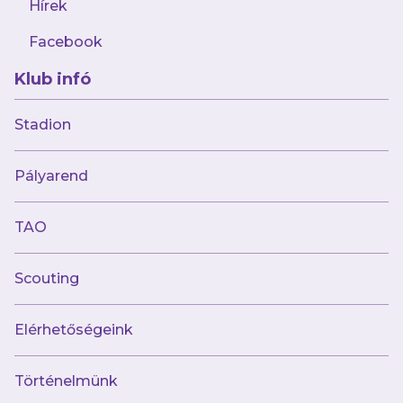
Hírek
Facebook
Klub infó
Stadion
Múltunk
Pályarend
Történelmünk
Jelenünk
TAO
Meccseink
Scouting
Híreink
Csapataink
Galéria
Elérhetőségeink
Jövőnk
Történelmünk
Utánpótlás