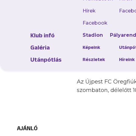
elindult, felállhato
kapott. A mérleg egés
Hírek
Faceb
lila-fehér alakulat, a
Facebook
Klub infó
Stadion
Pályaren
A gárda éppen ezért 
méltó szériát, ehhez 
Galéria
Képeink
Utánpó
belül zajló gálameccs
Utánpótlás
Részletek
Híreink
„hivatalosan” is a kor
Az Újpest FC Öregfiú
szombaton, délelőtt 1
AJÁNLÓ