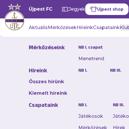
Újpest FC
Jegyek
Újpest shop
Aktuális
Mérkőzések
Híreink
Csapataink
Klub
Mérkőzéseink
NB I. csapat
Menetrend
Balatonbog
Híreink
NB I.
NB III.
Újpest FC 
Összes hírünk
2026. február 12. 10:02
Kiemelt híreink
Öregfiúk-együttesü
Csapataink
NB I.
NB III.
ellen.
Játékosok
Játék
Érdekesség, hogy az 
Mérkőzések
Hírek