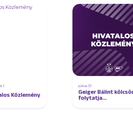
 1.
július 31.
Geiger Bálint kölcs
alos Közlemény
folytatja
Horvátországban