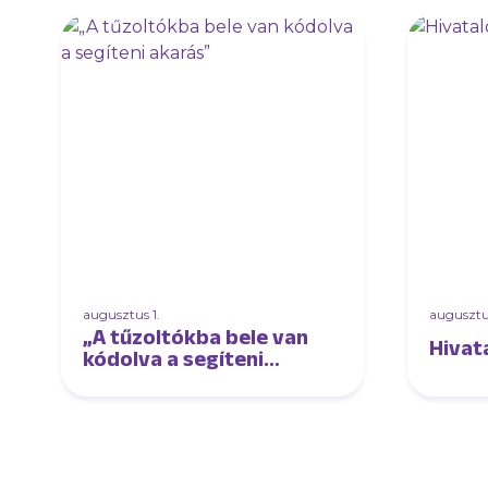
augusztus 1.
augusztus
„A tűzoltókba bele van
Hivat
kódolva a segíteni
akarás”