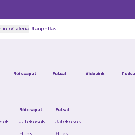
 info
Galéria
Utánpótlás
láron zárja nyári program
Női csapat
Futsal
Videóink
Podca
Öregfiúk
nk szombaton gálamérkőzésen játszik a Tesco
Női csapat
Futsal
osok
Játékosok
Játékosok
újpesti Öregfiúk-csapat minden, nyáron rendezet
Hírek
Hírek