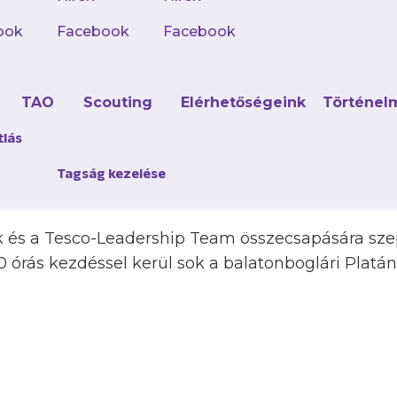
tt a dobogóra, és minden gálamérkőzését megnyert
z pontosan így néz ki: összesen 13 találkozón 12 g
ook
Facebook
Facebook
z egyetlen vereséget pedig egy NB II-es futsalcsapa
d
TAO
Scouting
Elérhetőségeink
Történel
szeretné egy szeptemberi sikerrel megkoronázni e
pedig hozzájárulhat az is, hogy a nemzetközi kisp
tlás
en pályára léphet Curtis is, aki nemrég betöltötte 
Tagság kezelése
osztályhoz tartozik.
k és a Tesco-Leadership Team összecsapására sz
0 órás kezdéssel kerül sok a balatonboglári Platán