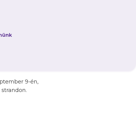
e, amelyre meghívást
yőzelmet aratott a
ttól szenvedte el.
münk
zt az elismerésre
ályás torna keretein
34. életévét, így már
eptember 9-én,
 strandon.