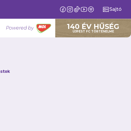
Sajtó
140 ÉV HŰSÉG
Powered by
ÚJPEST FC TÖRTÉNELME
ját az
stok
-Leadership Team
t tornán, amelyen