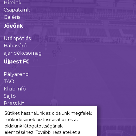
Híreink
Csapataink
Galéria
Jövőnk
Utánpótlás
Babaváró
ajándékcsomag
Újpest FC
Pályarend
TAO
Klub infó
Sajtó
Press Kit
Újpest FC Shop
Sütiket használunk az oldalunk megfelelő
Digitális felületeink
működésének biztosításához és az
oldalunk látogatottságának
Facebook
elemzéséhez. További részleteket a