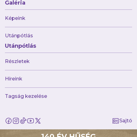
Galéria
Képeink
Utánpótlás
Utánpótlás
Részletek
AJÁNLÓ
Híreink
Tagság kezelése
Sajtó
140 ÉV HŰSÉG