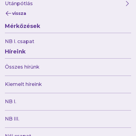
de kedvenc meccsét is megnevezte.
Utánpótlás
vissza
YouTube:
Mérkőzések
NB I. csapat
Híreink
Összes hírünk
Kiemelt híreink
NB I.
NB III.
Spotify
: