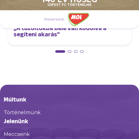
ÚJPEST FC TÖRTÉNELME
Powered by
augusztus 1.
„A tűzoltókba bele van kódolva a
segíteni akarás”
Múltunk
Történelmünk
Jelenünk
Meccseink