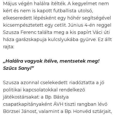
Május végén halálra ítélték. A kegyelmet nem
kért és nem is kapott futballista utolsó,
elkeseredett lépésként egy hóhér segítségével
kicsempésztetett egy cetlit. Június 4-én reggel
Szusza Ferenc találta meg a kis papírt Váci úti
háza garázskapuja kulcslyukába gyűrve. Ez állt
rajta:
„Halálra vagyok ítélve, mentsetek meg!
Szűcs Sanyi”
Szusza azonnal cselekedett: riadóztatta a jó
politikai kapcsolatokkal rendelkező
játékostársakat: a Bp. Bástya
csapatkapitányaként ÁVH tiszti rangban lévő
Börzsei Jánost, valamint a Bp. Honvéd sztárjait,