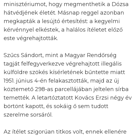
minisztériumot, hogy megmenthetik a Dózsa
hátvédjének életét. Másnap reggel azonban
megkapták a lesújtó értesítést: a kegyelmi
kérvénnyel elkéstek, a halálos ítéletet előző
este végrehajtották.
Szűcs Sándort, mint a Magyar Rendőrség
tagját felfegyverkezve végrehajtott illegális
külföldre szökés kísérletének bűntette miatt
1951. június 4-én felakasztották, majd az új
köztemető 298-as parcellájában jeltelen sírba
temették. A letartóztatott Kovács Erzsi négy év
börtönt kapott, és sokáig ő sem tudott
szerelme sorsáról.
Az ítélet szigorúan titkos volt, ennek ellenére