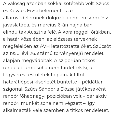
A valóság azonban sokkal sötétebb volt. Szűcs
és Kovács Erzsi belementek az
államvédelemnek dolgozó álembercsempész
javaslatába, és március 6-án hajnalban
elindultak Ausztria felé. A kora reggeli órákban,
a határ közelében, az előzetes terveknek
megfelelően az ÁVH letartóztatta őket. Szűcsöt
az 1950. évi 26. számú törvényerejű rendelet
alapján megvádolták. A szigorúan titkos
rendelet, amit soha nem hirdettek ki, a
fegyveres testületek tagjainak tiltott
határátlépési kísérletét büntette – példátlan
szigorral. Szűcs Sándor a Dózsa játékosaként
rendőr főhadnagyi pozícióban volt – bár aktív
rendőri munkát soha nem végzett –, így
alkalmazták vele szemben a titkos rendeletet.