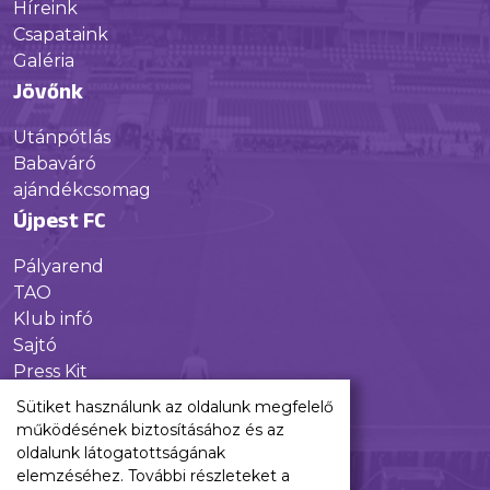
Híreink
Csapataink
Galéria
Jövőnk
Utánpótlás
Babaváró
ajándékcsomag
Újpest FC
Pályarend
TAO
Klub infó
Sajtó
Press Kit
Újpest FC Shop
Sütiket használunk az oldalunk megfelelő
Digitális felületeink
működésének biztosításához és az
oldalunk látogatottságának
Facebook
elemzéséhez. További részleteket a