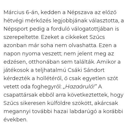
Március 6-án, kedden a Népszava az előző
hétvégi mérkőzés legjobbjának választotta, a
Népsport pedig a forduló válogatottjában is
szerepeltette. Ezeket a cikkeket Szűcs
azonban már soha nem olvashatta. Ezen a
napon nyoma veszett; nem jelent meg az
edzésen, otthonában sem találták. Amikor a
játékosok a teljhatalmú Csáki Sándort
kérdezték a hollétéről, ő csak egyetlen szót
vetett oda foghegyről:
„Hazaáruló!”
A
csapattársak ebből arra következtettek, hogy
Szűcs sikeresen külföldre szökött, akárcsak
megannyi további hazai labdarúgó a korábbi
években.