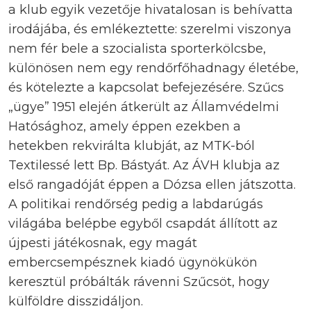
a klub egyik vezetője hivatalosan is behívatta
irodájába, és emlékeztette: szerelmi viszonya
nem fér bele a szocialista sporterkölcsbe,
különösen nem egy rendőrfőhadnagy életébe,
és kötelezte a kapcsolat befejezésére. Szűcs
„ügye” 1951 elején átkerült az Államvédelmi
Hatósághoz, amely éppen ezekben a
hetekben rekvirálta klubját, az MTK-ból
Textilessé lett Bp. Bástyát. Az ÁVH klubja az
első rangadóját éppen a Dózsa ellen játszotta.
A politikai rendőrség pedig a labdarúgás
világába belépbe egyből csapdát állított az
újpesti játékosnak, egy magát
embercsempésznek kiadó ügynökükön
keresztül próbálták rávenni Szűcsöt, hogy
külföldre disszidáljon.