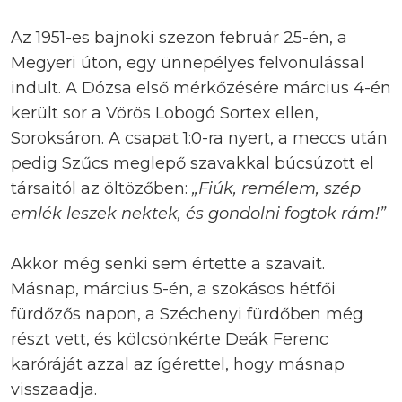
Az 1951-es bajnoki szezon február 25-én, a
Megyeri úton, egy ünnepélyes felvonulással
indult. A Dózsa első mérkőzésére március 4-én
került sor a Vörös Lobogó Sortex ellen,
Soroksáron. A csapat 1:0-ra nyert, a meccs után
pedig Szűcs meglepő szavakkal búcsúzott el
társaitól az öltözőben:
„Fiúk, remélem, szép
emlék leszek nektek, és gondolni fogtok rám!”
Akkor még senki sem értette a szavait.
Másnap, március 5-én, a szokásos hétfői
fürdőzős napon, a Széchenyi fürdőben még
részt vett, és kölcsönkérte Deák Ferenc
karóráját azzal az ígérettel, hogy másnap
visszaadja.