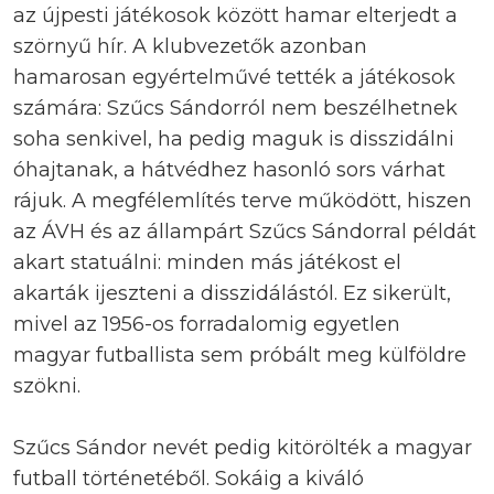
az újpesti játékosok között hamar elterjedt a
szörnyű hír. A klubvezetők azonban
hamarosan egyértelművé tették a játékosok
számára: Szűcs Sándorról nem beszélhetnek
soha senkivel, ha pedig maguk is disszidálni
óhajtanak, a hátvédhez hasonló sors várhat
rájuk. A megfélemlítés terve működött, hiszen
az ÁVH és az állampárt Szűcs Sándorral példát
akart statuálni: minden más játékost el
akarták ijeszteni a disszidálástól. Ez sikerült,
mivel az 1956-os forradalomig egyetlen
magyar futballista sem próbált meg külföldre
szökni.
Szűcs Sándor nevét pedig kitörölték a magyar
futball történetéből. Sokáig a kiváló