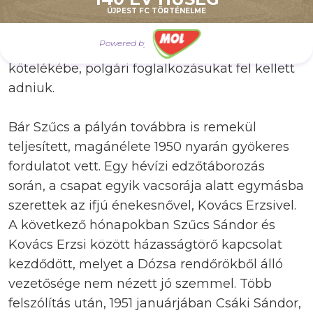
tényleg így történt-e, azt ma már nem tudjuk,
ÚJPEST FC TÖRTÉNELME
mindenesetre a Dózsa-futballistákat
Powered by
hamarosan beléptették a rendőrség
kötelékébe, polgári foglalkozásukat fel kellett
adniuk.
Bár Szűcs a pályán továbbra is remekül
teljesített, magánélete 1950 nyarán gyökeres
fordulatot vett. Egy hévízi edzőtáborozás
során, a csapat egyik vacsorája alatt egymásba
szerettek az ifjú énekesnővel, Kovács Erzsivel.
A következő hónapokban Szűcs Sándor és
Kovács Erzsi között házasságtörő kapcsolat
kezdődött, melyet a Dózsa rendőrökből álló
vezetősége nem nézett jó szemmel. Több
felszólítás után, 1951 januárjában Csáki Sándor,