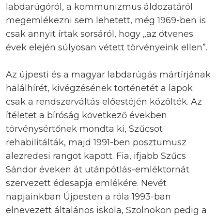
labdarúgóról, a kommunizmus áldozatáról
megemlékezni sem lehetett, még 1969-ben is
csak annyit írtak sorsáról, hogy „az ötvenes
évek elején súlyosan vétett törvényeink ellen”.
Az újpesti és a magyar labdarúgás mártírjának
halálhírét, kivégzésének történetét a lapok
csak a rendszerváltás előestéjén közölték. Az
ítéletet a bíróság következő években
törvénysértőnek mondta ki, Szűcsot
rehabilitálták, majd 1991-ben posztumusz
alezredesi rangot kapott. Fia, ifjabb Szűcs
Sándor éveken át utánpótlás-emléktornát
szervezett édesapja emlékére. Nevét
napjainkban Újpesten a róla 1993-ban
elnevezett általános iskola, Szolnokon pedig a