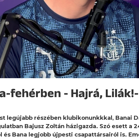
ila-fehérben - Hajrá, Lilák
cast legújabb részében klubikonunkkkal, Banai 
ulatban Bajusz Zoltán házigazda. Szó esett a 2
l és Bana legjobb újpesti csapattársairól is. Emel