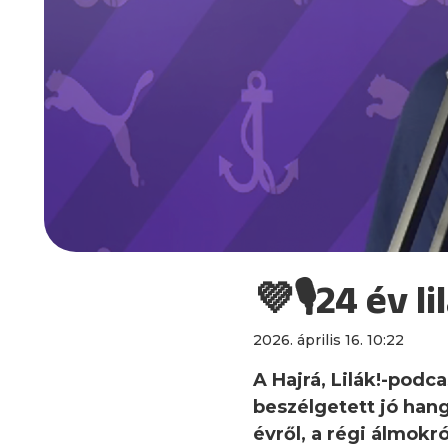
💜🎙24 év l
2026. április 16. 10:22
A Hajrá, Lilák!-pod
beszélgetett jó hang
évről, a régi álmokró