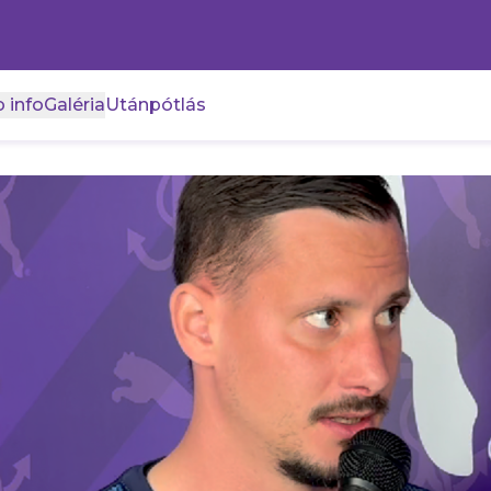
 info
Galéria
Utánpótlás