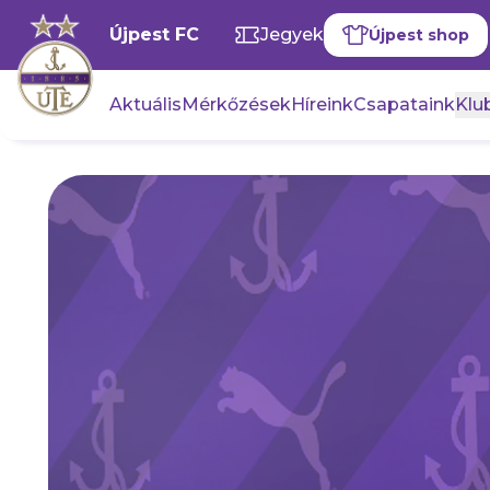
Újpest FC
Jegyek
Újpest shop
Aktuális
Mérkőzések
Híreink
Csapataink
Klub