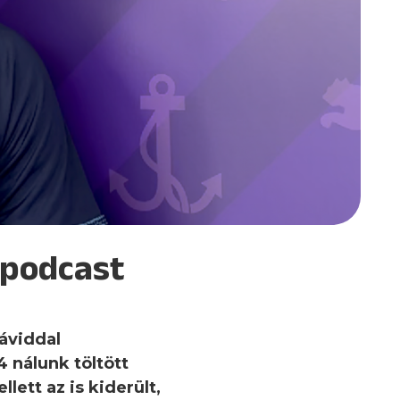
!-podcast
Dáviddal
4 nálunk töltött
lett az is kiderült,