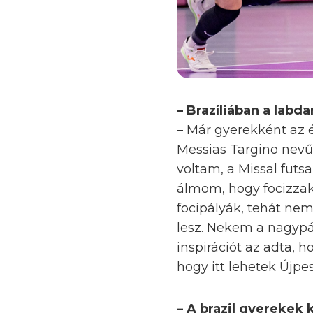
– Brazíliában a labd
– Már gyerekként az é
Messias Targino nev
voltam, a Missal futs
álmom, hogy focizzak
focipályák, tehát nem
lesz. Nekem a nagypál
inspirációt az adta, 
hogy itt lehetek Újpe
– A brazil gyerekek 