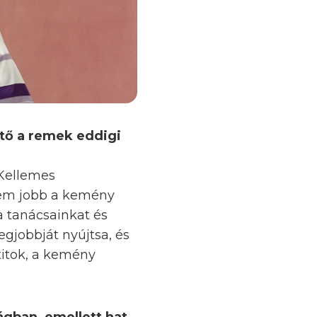
ető a remek eddigi
 Kellemes
 nem jobb a kemény
a tanácsainkat és
gjobbját nyújtsa, és
 titok, a kemény