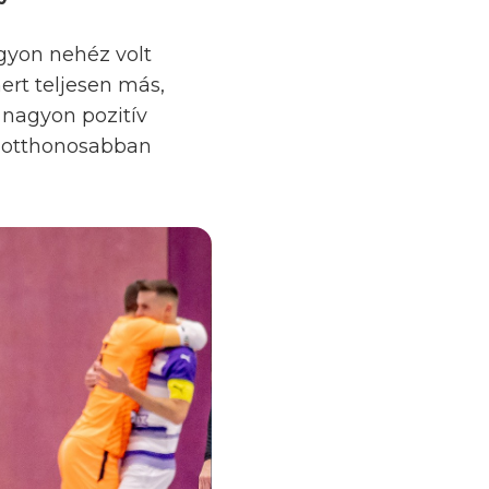
gyon nehéz volt
ert teljesen más,
nagyon pozitív
e otthonosabban