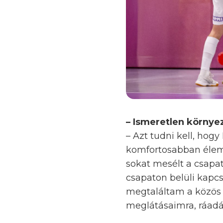
– Ismeretlen környez
– Azt tudni kell, hog
komfortosabban élem 
sokat mesélt a csapatr
csapaton belüli kapcso
megtaláltam a közös h
meglátásaimra, ráadá