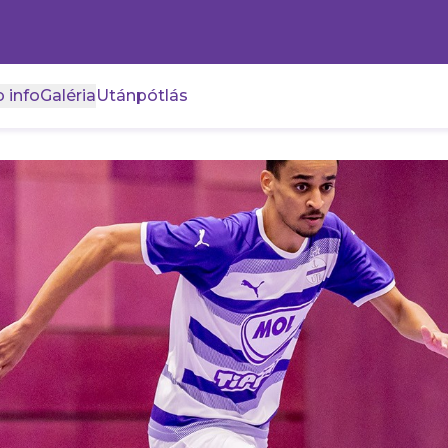
 info
Galéria
Utánpótlás