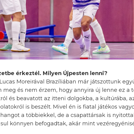
etbe érkeztél. Milyen Újpesten lenni?
y Lucas Moreirával Brazíliában már játszottunk egy
meg és nem érzem, hogy annyira új lenne ez a t
ól és beavatott az itteni dolgokba, a kultúrába, az
latokról is beszélt. Mivel én is fiatal játékos vag
angot a többiekkel, de a csapattársak is nyitotta
sul könnyen befogadtak, akár mint vezéregyénisé