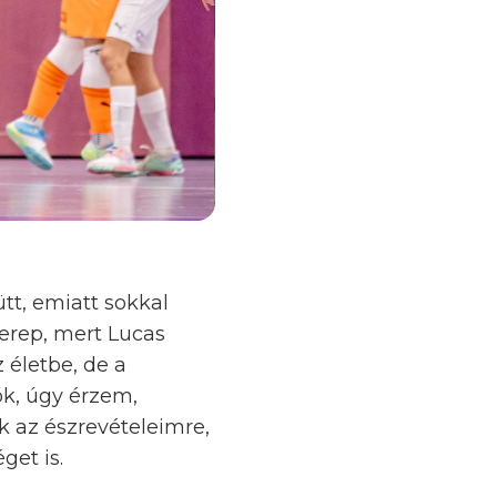
ütt, emiatt sokkal
erep, mert Lucas
 életbe, de a
yok, úgy érzem,
k az észrevételeimre,
get is.