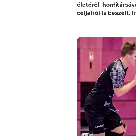
életéről, honfitársáv
céljairól is beszélt. I