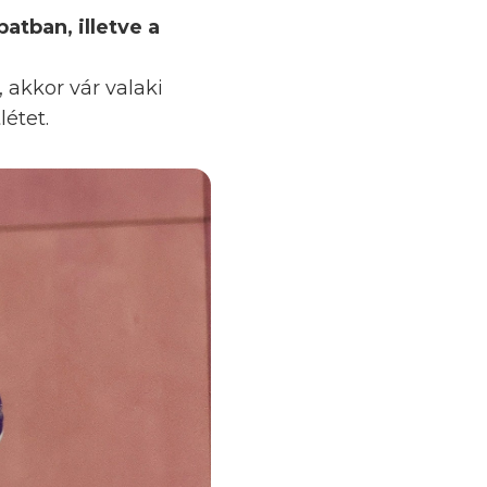
atban, illetve a
akkor vár valaki
étet.