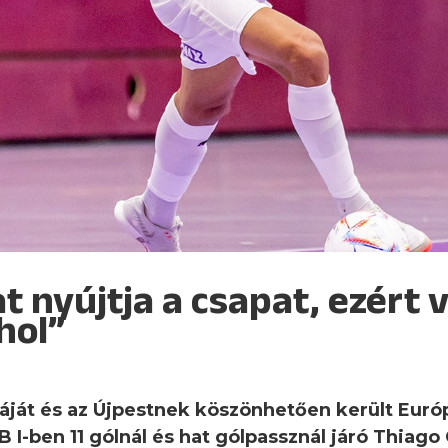
t nyújtja a csapat, ezért
hol”
áját és az Újpestnek köszönhetően került Európ
B I-ben 11 gólnál és hat gólpassznál járó Thiago 