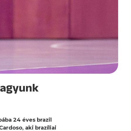
 vagyunk
ába 24 éves brazil
Cardoso, aki brazíliai