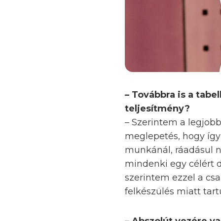
– Továbbra is a tabe
teljesítmény?
– Szerintem a legjobb
meglepetés, hogy így 
munkánál, ráadásul na
mindenki egy célért d
szerintem ezzel a csa
felkészülés miatt tartu