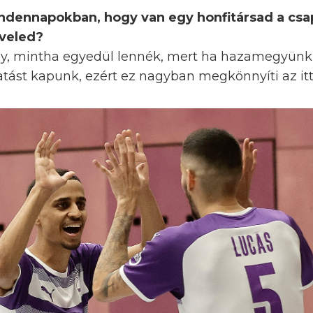
indennapokban, hogy van egy honfitársad a csap
 veled?
y, mintha egyedül lennék, mert ha hazamegyünk, 
tást kapunk, ezért ez nagyban megkönnyíti az ittl