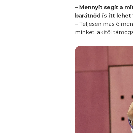
– Mennyit segít a m
barátnőd is itt lehet
– Teljesen más élmén
minket, akitől támoga