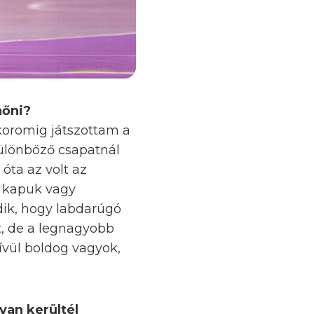
nőni?
 koromig játszottam a
ülönböző csapatnál
óta az volt az
k kapuk vagy
odik, hogy labdarúgó
t, de a legnagyobb
kívül boldog vagyok,
yan kerültél