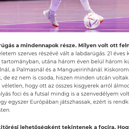
arúgás a mindennapok része. Milyen volt ott fel
letem szerves részévé vált a labdarúgás. 21 éves
ű tartományban, utána három éven belül három k
alnál, a Palmasnál és a Mangueirinhánál. Kiskorom 
, de ez nem is csoda, hiszen minden utcán volta
 véletlen, hogy ott az összes kisgyerek arról álm
yás foci és a futsal mindig is a szenvedélyem vol
hogy egyszer Európában játszhassak, ezért is rend
sten.
kitörési lehetőségként tekintenek a focira. Hog