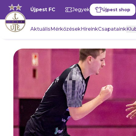
Újpest FC
Jegyek
Újpest shop
Aktuális
Mérkőzések
Híreink
Csapataink
Klub