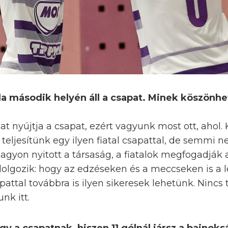
lla második helyén áll a csapat. Minek köszönh
at nyújtja a csapat, ezért vagyunk most ott, ahol.
teljesítünk egy ilyen fiatal csapattal, de semmi
gyon nyitott a társaság, a fiatalok megfogadják 
olgozik: hogy az edzéseken és a meccseken is a le
pattal továbbra is ilyen sikeresek lehetünk. Nincs
nk itt.