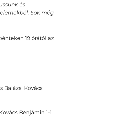
fussunk és
i elemekből. Sok még
pénteken 19 órától az
cs Balázs, Kovács
 Kovács Benjámin 1-1