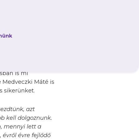
ek kapuját már
 Cardoso bal oldali
éget. Sőt, még a
i sarokkal adott
münk
l reagáltunk, előbb
 később Östör Martin
sban is mi
e Medveczki Máté is
s sikerünket.
lkezdtünk, azt
b kell dolgoznunk.
, mennyi lett a
 évről évre fejlődő