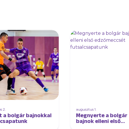
s 2.
augusztus 1.
t a bolgár bajnokkal
Megnyerte a bolgár
lcsapatunk
bajnok elleni első
edzőmeccsét