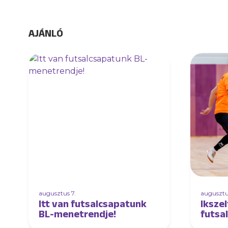
AJÁNLÓ
augusztus 7.
augusztu
Itt van futsalcsapatunk
Ikszel
BL-menetrendje!
futsa