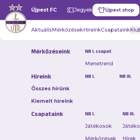
Újpest FC
Jegyek
Újpest shop
Aktuális
Mérkőzések
Híreink
Csapataink
Klub
Mérkőzéseink
NB I. csapat
Menetrend
Legyőzte az
Híreink
NB I.
NB III.
mérkőzésé
Összes hírünk
2025. július 15. 12:44
Kiemelt híreink
A felkészülés 14. na
Csapataink
NB I.
NB III.
futsalcsapatunk, am
Futsal Akadémiát.
Játékosok
Játék
Mérkőzések
Hírek