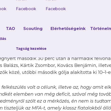
erces mérkőzést játszottunk az MFA-val, amelyn
ette Sipos Gergő, majd nem sokkal később Thiago
ook
Facebook
Facebook
ún érkező Kártik Zsombor duplázta meg a különbs
adzsi Máté és Östör Martin összjátéka után utóbb
d
TAO
Scouting
Elérhetőségeink
Történel
adzsinak.
tlás
rcet jobban kedte a szépítő MFA, de erre remekü
Tagság kezelése
rúgásból volt eredményes, aztán alig egy perccel
 megnyert második 30 perc után a harmadik felvoná
s Balázs, Kártik Zsombor, Kovács Benjámin, illetv
rzők közé, utóbbi második gólja alakította ki 10–1-e
s felkészülés volt a célunk, illetve az, hogy amit e
indkét elemben van még deficit, szóval még továb
edményről szólt ez a mérkőzés, én nem is tudtam
iszteljük az MFA-t, amely klassz fiatalokból álló,