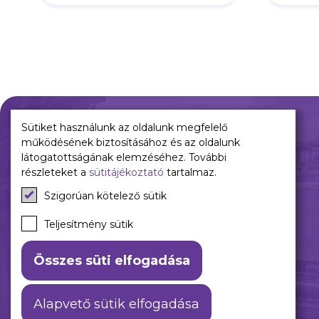
Sütiket használunk az oldalunk megfelelő
működésének biztosításához és az oldalunk
Múltunk
Jelenünk
látogatottságának elemzéséhez. További
részleteket a
sütitájékoztató
tartalmaz.
Történelmünk
Meccseink
Szigorúan kötelező sütik
Híreink
Csapataink
Teljesítmény sütik
Galéria
Összes süti elfogadása
Alapvető sütik elfogadása