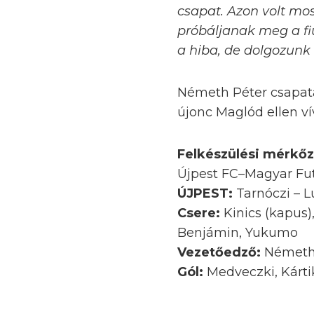
csapat. Azon volt mos
próbáljanak meg a fi
a hiba, de dolgozunk
Németh Péter csapata 
újonc Maglód ellen ví
Felkészülési mérkő
Újpest FC–Magyar Fut
ÚJPEST:
Tarnóczi – L
Csere:
Kinics (kapus)
Benjámin, Yukumo
Vezetőedző:
Németh
Gól:
Medveczki, Kártik