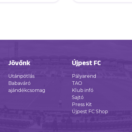
futsalcsapatunk
Jövőnk
Újpest FC
Utánpótlás
Pályarend
Babaváró
TAO
ajándékcsomag
Klub infó
Sajtó
Press Kit
Újpest FC Shop