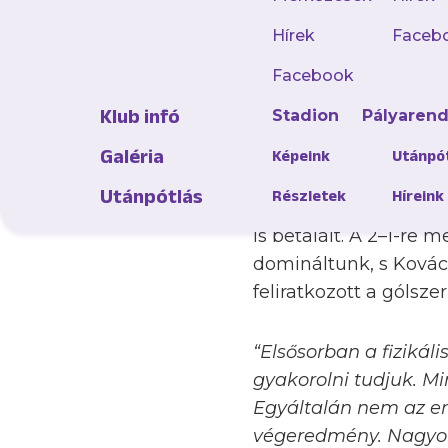
Háromszor harminc p
néhány perc után bev
Hírek
Faceb
akciója után a hossz
Facebook
harmadszünet előtt H
Klub infó
Stadion
Pályaren
gyönyörű gólpasszt H
Galéria
Képeink
Utánpó
A második harminc pe
Utánpótlás
Részletek
Híreink
Kovács Balázs szabad
is betalált. A 2–1-re
domináltunk, s Kovác
feliratkozott a gólsze
“Elsősorban a fizikáli
gyakorolni tudjuk. M
Egyáltalán nem az er
végeredmény. Nagyon t