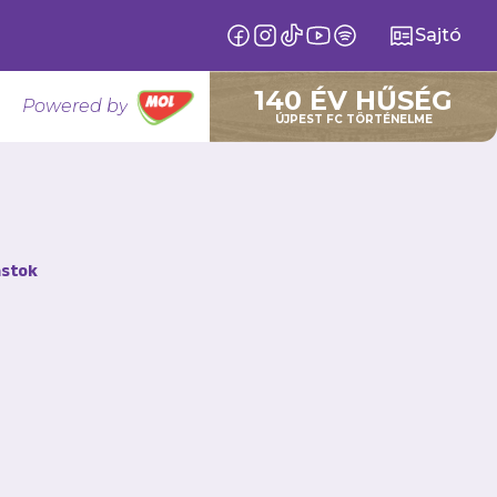
Sajtó
140 ÉV HŰSÉG
Powered by
ÚJPEST FC TÖRTÉNELME
zülési
stok
ét NB I-es
őzte le a Magyar