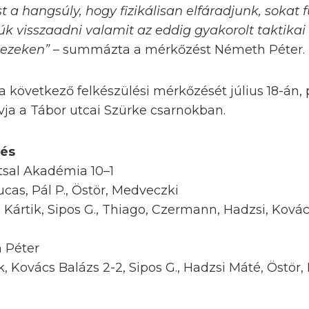
t a hangsúly, hogy fizikálisan elfáradjunk, sokat 
úk visszaadni valamit az eddig gyakorolt taktika
 ezeken”
– summázta a mérkőzést Németh Péter.
következő felkészülési mérkőzését július 18-án, 
vja a Tábor utcai Szürke csarnokban.
zés
sal Akadémia 10–1
ucas, Pál P., Östör, Medveczki
, Kártik, Sipos G., Thiago, Czermann, Hadzsi, Ková
 Péter
, Kovács Balázs 2-2, Sipos G., Hadzsi Máté, Östör,