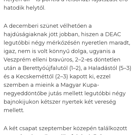
hatodik helytől.
A decemberi szünet vélhetően a
hajdúságiaknak jött jobban, hiszen a DEAC
legutóbbi négy mérkőzésén nyeretlen maradt,
igaz, nem is volt könnyű dolga, ugyanis a
Veszprém elleni bravúros, 2–2-es döntetlen
után a Berettyóújfalutól (1–2), a Haladástól (5–3)
és a Kecskeméttől (2–3) kapott ki, ezzel
szemben a mieink a Magyar Kupa-
negyeddöntőbe jutás mellett legutóbbi négy
bajnokijukon kétszer nyertek két vereség
mellett.
A két csapat szeptember közepén találkozott