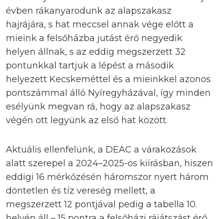
évben rákanyarodunk az alapszakasz
hajrájára, s hat meccsel annak vége előtt a
mieink a felsőházba jutást érő negyedik
helyen állnak, s az eddig megszerzett 32
pontunkkal tartjuk a lépést a második
helyezett Kecskeméttel és a mieinkkel azonos
pontszámmal álló Nyíregyházával, így minden
esélyünk megvan rá, hogy az alapszakasz
végén ott legyünk az első hat között.
Aktuális ellenfelünk, a DEAC a várakozások
alatt szerepel a 2024–2025-ös kiírásban, hiszen
eddigi 16 mérkőzésén háromszor nyert három
döntetlen és tíz vereség mellett, a
megszerzett 12 pontjával pedig a tabella 10.
helyén áll – 15 pontra a felsőházi rájátszást érő