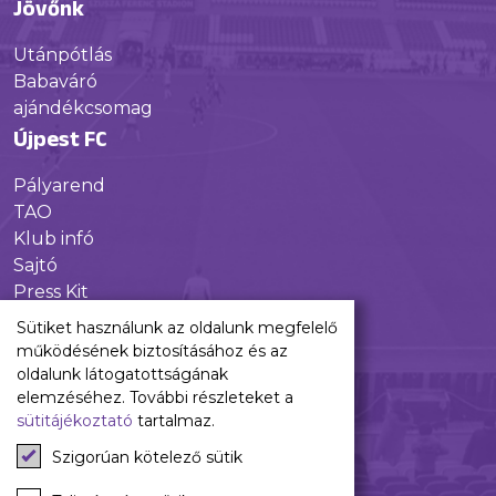
Jövőnk
Utánpótlás
Babaváró
ajándékcsomag
Újpest FC
Pályarend
TAO
Klub infó
Sajtó
Press Kit
Újpest FC Shop
Sütiket használunk az oldalunk megfelelő
Digitális felületeink
működésének biztosításához és az
oldalunk látogatottságának
Facebook
elemzéséhez. További részleteket a
sütitájékoztató
tartalmaz.
Instagram
Tiktok
Szigorúan kötelező sütik
Youtube