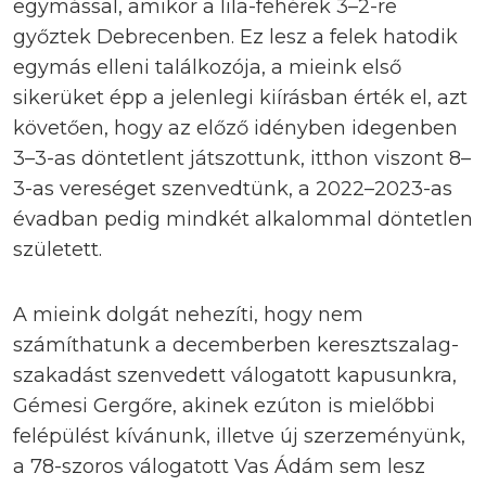
egymással, amikor a lila-fehérek 3–2-re
győztek Debrecenben. Ez lesz a felek hatodik
egymás elleni találkozója, a mieink első
sikerüket épp a jelenlegi kiírásban érték el, azt
követően, hogy az előző idényben idegenben
3–3-as döntetlent játszottunk, itthon viszont 8–
3-as vereséget szenvedtünk, a 2022–2023-as
évadban pedig mindkét alkalommal döntetlen
született.
A mieink dolgát nehezíti, hogy nem
számíthatunk a decemberben keresztszalag-
szakadást szenvedett válogatott kapusunkra,
Gémesi Gergőre, akinek ezúton is mielőbbi
felépülést kívánunk, illetve új szerzeményünk,
a 78-szoros válogatott Vas Ádám sem lesz