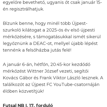
egyelőre bevethető, ugyanis őt csak január 15-
én regisztrálhatjuk.
Bízunk benne, hogy minél több Újpest-
szurkoló kilátogat a 2025-ös év első újpesti
mérkőzésére, s támogatásukkal ismét sikerül
legyőznünk a DEAC-ot, mellyel újabb lépést
tennénk a felsőházba jutás felé!
A január 6-án, hétfőn, 20.45-kor kezdődő
mérkőzést Wittner József vezeti, segítői
Kovács Gábor és Frank Viktor László lesznek. A
találkozót az Újpest FC YouTube-csatornáján
élőben közvetítjük!
Futsal NB I, 17. forduló