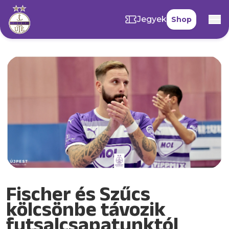
Jegyek
Shop
Fischer és Szűcs
kölcsönbe távozik
futsalcsapatunktól