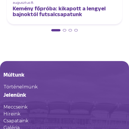
augusztus 8.
Kemény főpróba: kikapott a lengyel
bajnoktól futsalcsapatunk
Múltunk
Történelmünk
Jelenünk
Meccseink
Híreink
Csapataink
Galéria