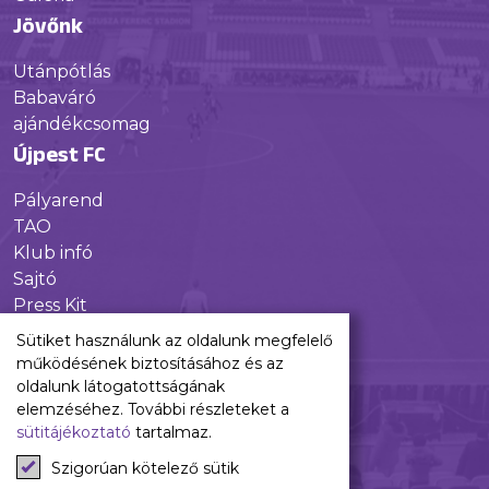
Jövőnk
Utánpótlás
Babaváró
ajándékcsomag
Újpest FC
Pályarend
TAO
Klub infó
Sajtó
Press Kit
Újpest FC Shop
Sütiket használunk az oldalunk megfelelő
Digitális felületeink
működésének biztosításához és az
oldalunk látogatottságának
Facebook
elemzéséhez. További részleteket a
sütitájékoztató
tartalmaz.
Instagram
Tiktok
Szigorúan kötelező sütik
Youtube