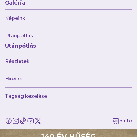
Galéria
AJÁNLÓ
Képeink
Utánpótlás
Utánpótlás
Részletek
Híreink
augusztus 8.
Tagság kezelése
Kemény főpróba: kikapott a lengyel
bajnoktól futsalcsapatunk
Sajtó
140 ÉV HŰSÉG