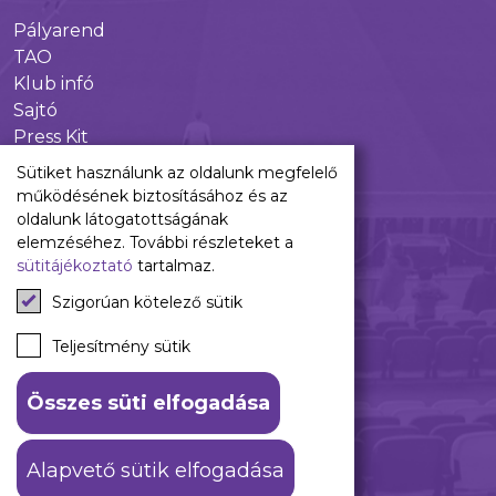
Pályarend
TAO
Klub infó
Sajtó
Press Kit
Újpest FC Shop
Sütiket használunk az oldalunk megfelelő
Digitális felületeink
működésének biztosításához és az
oldalunk látogatottságának
Facebook
elemzéséhez. További részleteket a
sütitájékoztató
tartalmaz.
Instagram
Tiktok
Szigorúan kötelező sütik
Youtube
Spotify
Teljesítmény sütik
Összes süti elfogadása
ÁSZF
Adatkezelési tájékoztató
Alapvető sütik elfogadása
© 2026 Újpest FC. #hajrálilák