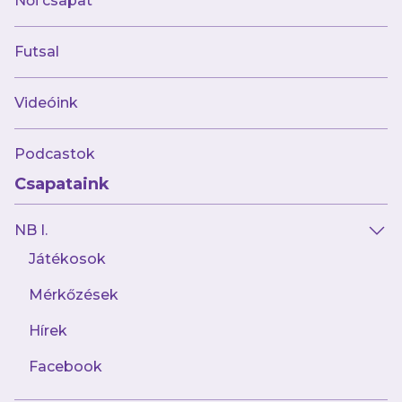
Női csapat
kiírást összesen 37 góllal zárta, ezzel a
góllövőlista második helyén végzett, ám úgy
Futsal
döntött, hogy két bajnoki ezüstérem után
visszatér Újpestre, s hosszú távra kötelezte el
Videóink
magát.
Podcastok
„Mindig is hazahúzott a szívem, Gödön élek,
Csapataink
Újpesttől tizenöt percre, ott kezdtem el a
futsalt. Óvádi Lászlóval távozásomkor volt egy
NB I.
ígéretünk, hogy néhány év múlva fogunk még
Játékosok
együtt dolgozni és úgy gondoltam, hogy eljött
az idő erre és élni akartam ezzel a
Mérkőzések
lehetőséggel. Én is reálisnak tartom a
Hírek
következő évek célkitűzéseit, s ennek én is
szeretnék a részese lenni. Szeretnék minél
Facebook
hamarabb beilleszkedni és minél hamarabb a