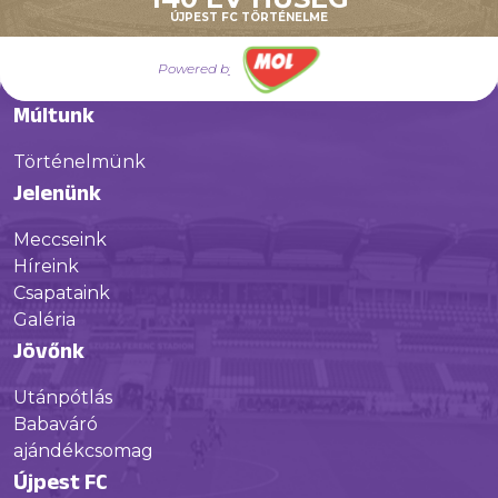
ÚJPEST FC TÖRTÉNELME
Powered by
Múltunk
Történelmünk
Jelenünk
Meccseink
Híreink
Csapataink
Galéria
Jövőnk
Utánpótlás
Babaváró
ajándékcsomag
Újpest FC