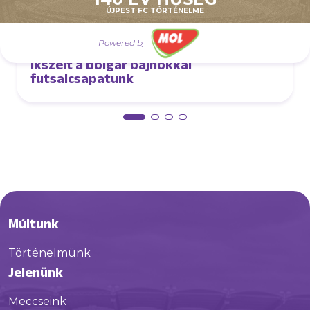
ÚJPEST FC TÖRTÉNELME
Powered by
augusztus 2.
Ikszelt a bolgár bajnokkal
futsalcsapatunk
Múltunk
Történelmünk
Jelenünk
Meccseink