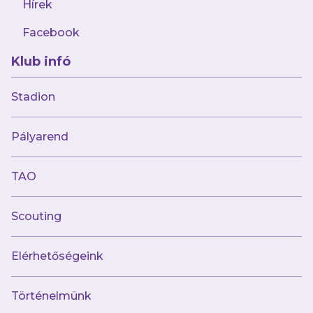
hangulatot teremtenek az UTE
Hírek
Röplabdacsarnokban és győzelembe, s így
Facebook
négyes döntőbe hajszolják csapatunkat!
Klub infó
A továbbjutás egy mérkőzésen dől el.
Stadion
Amennyiben a rendes játékidőben nem
születik döntés kétszer 5 perc hosszabbítás
Pályarend
következik, ha ezalatt sem jutnak dűlőre a
felek, büntetőlövések döntenek a
TAO
továbbjutásról.
Scouting
A január 23-án, csütörtökön 20.45-kor kezdődő
Újpest FC–MVFC Berettyóújfalu mérkőzést
Elérhetőségeink
Juhász Dávid vezeti, segítői Tamási Patrik és
Mózsa Ábel lesznek. A mérkőzést az Újpest FC
Történelmünk
YouTube-csatornáján élőben közvetítjük!