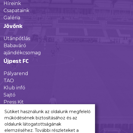
Híreink
Csapataink
Galéria
Jövőnk
Utánpótlás
Babaváró
ajándékcsomag
Újpest FC
Pályarend
TAO
Klub infó
Sajtó
Press Kit
Újpest FC Shop
Sütiket használunk az oldalunk megfelelő
Digitális felületeink
működésének biztosításához és az
oldalunk látogatottságának
Facebook
elemzéséhez. További részleteket a