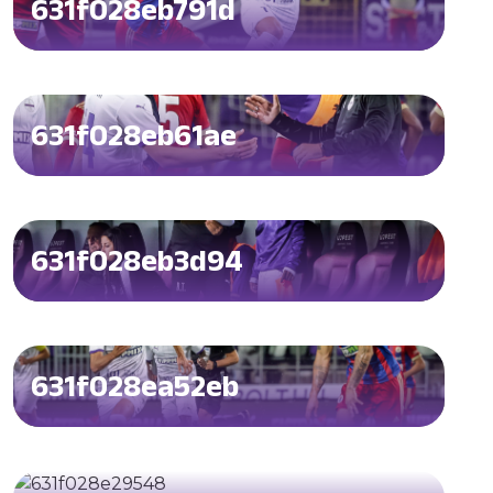
631f028eb791d
631f028eb61ae
631f028eb3d94
631f028ea52eb