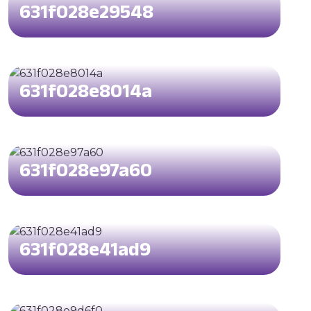
631f028e29548
631f028e8014a
631f028e97a60
631f028e41ad9