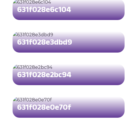
631f028e6c104
631f028e3dbd9
631f028e2bc94
631f028e0e70f