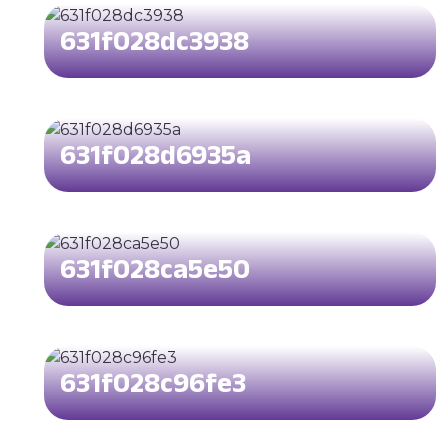
631f028dc3938
631f028d6935a
631f028ca5e50
631f028c96fe3