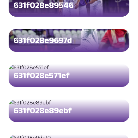
631f028e89546
631f028e9697d
631f028e571ef
631f028e89ebf