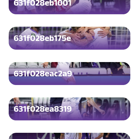
631f028eb1001
631f028eb175e
631f028eac2a9
631f028ea8319