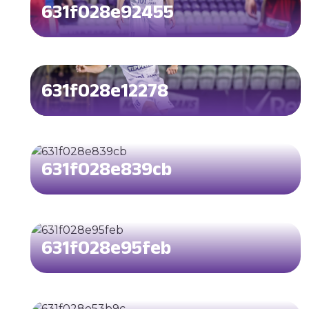
631f028e92455
631f028e12278
631f028e839cb
631f028e95feb