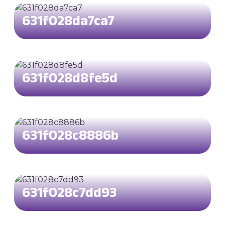
631f028da7ca7
631f028d8fe5d
631f028c8886b
631f028c7dd93