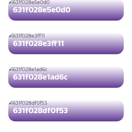
631f028e5e0d0
631f028e3ff11
631f028e1ad6c
631f028df0f53