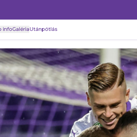
 info
Galéria
Utánpótlás