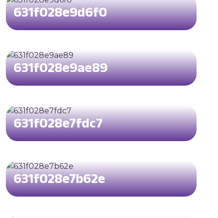
631f028e9d6f0
631f028e9ae89
631f028e7fdc7
631f028e7b62e