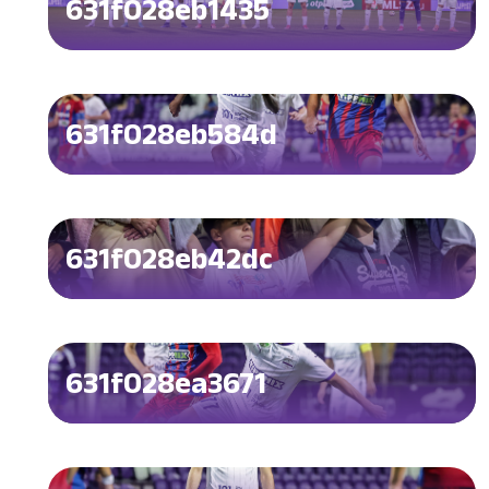
631f028eb1435
631f028eb584d
631f028eb42dc
631f028ea3671