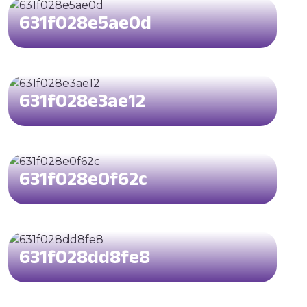
631f028e5ae0d
631f028e3ae12
631f028e0f62c
631f028dd8fe8