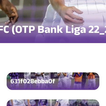
FC (OTP Bank Liga 22_
631f028ebba0f