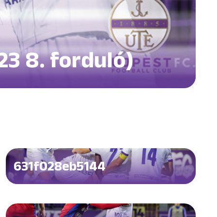
23 8. forduló)
631f028eb5144