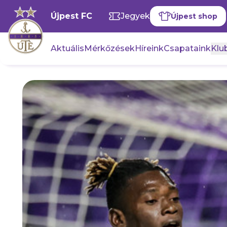
Újpest FC
Jegyek
Újpest shop
Aktuális
Mérkőzések
Híreink
Csapataink
Klub