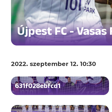
Újpest FC - Vasas 
2022. szeptember 12. 10:30
631f028ebfcd1