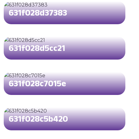
631f028d37383
631f028d5cc21
631f028c7015e
631f028c5b420