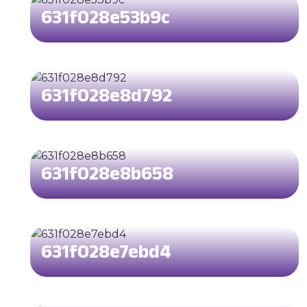
631f028e53b9c
631f028e8d792
631f028e8b658
631f028e7ebd4